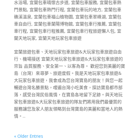
水浴場
,
宜蘭包車晴懷古步道
,
宜蘭包車服務
,
宜蘭包車熱
門景點
,
宜蘭包車熱門行程
,
宜蘭包車玩的地方
,
宜蘭包車
礁溪溫泉
,
宜蘭包車福山植物園
,
宜蘭包車翠峰湖
,
宜蘭包
車自由行
,
宜蘭包車蘭陽博物館
,
宜蘭包車行推薦
,
宜蘭包
車行程
,
宜蘭包車行程推薦
,
宜蘭包車行程旅遊懶人包
,
宜
蘭天地玩家
,
宜蘭天地玩家包車旅遊
宜蘭旅遊包車、天地玩家包車旅遊&大玩家包車旅遊自由
行、機場接送 宜蘭天地玩家包車旅遊&大玩家包車旅遊的
宗旨 品質服務、安全第一、以客為尊。 歡迎您到美麗的寶
島（台灣）來尋夢、旅遊度假。我是天地玩家包車旅遊&
大玩家包車旅遊，我會成為您台灣寶島的朋友！與您一起
暢遊台灣名勝景點，嚐遍台灣小吃美食，探訪寶島都市部
落，感受台灣民俗風情，在寶島各地留下足跡。與天地玩
家包車旅遊&大玩家包車旅遊的隊友們將用我們最優質的
服務讓您及家人朋友領略到台灣寶島的美麗和當地人的熱
情。...
« Older Entries