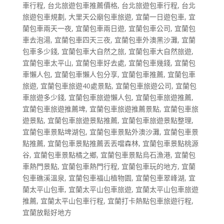
車行程
,
台北旅遊包車推薦價格
,
台北旅遊包車行程
,
台北
旅遊包車規劃
,
大里天公廟包車旅遊
,
宜蘭一日遊包車
,
宜
蘭包車兩天一夜
,
宜蘭包車兩日遊
,
宜蘭包車公司
,
宜蘭包
車去泡湯
,
宜蘭包車四天三夜
,
宜蘭包車外澳黑沙灘
,
宜蘭
包車多少錢
,
宜蘭包車大自然之旅
,
宜蘭包車大自然旅遊
,
宜蘭包車太平山
,
宜蘭包車好去處
,
宜蘭包車幾錢
,
宜蘭包
車懶人包
,
宜蘭包車懶人包分享
,
宜蘭包車推薦
,
宜蘭包車
旅遊
,
宜蘭包車旅遊40處景點
,
宜蘭包車旅遊公司
,
宜蘭包
車旅遊多少錢
,
宜蘭包車旅遊懶人包
,
宜蘭包車旅遊推薦
,
宜蘭包車旅遊推薦埤
,
宜蘭包車旅遊推薦景點
,
宜蘭包車旅
遊景點
,
宜蘭包車旅遊景點推薦
,
宜蘭包車旅遊景點整理
,
宜蘭包車景點埤湖包
,
宜蘭包車景點外澳沙灘
,
宜蘭包車景
點推薦
,
宜蘭包車景點推薦丟丟噹森林
,
宜蘭包車景點桃源
谷
,
宜蘭包車景點橘之鄉
,
宜蘭包車景點烏石漁港
,
宜蘭包
車熱門景點
,
宜蘭包車熱門行程
,
宜蘭包車玩的地方
,
宜蘭
包車礁溪溫泉
,
宜蘭包車福山植物園
,
宜蘭包車翠峰湖
,
宜
蘭太平山包車
,
宜蘭太平山包車旅遊
,
宜蘭太平山包車旅遊
推薦
,
宜蘭太平山包車行程
,
宜蘭打卡熱點包車旅遊行程
,
宜蘭放鬆好地方