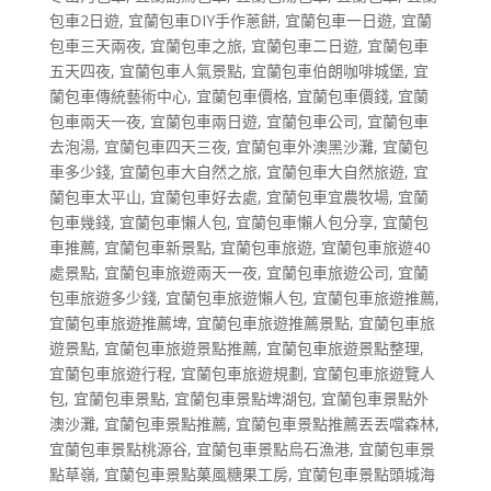
包車2日遊
,
宜蘭包車DIY手作蔥餅
,
宜蘭包車一日遊
,
宜蘭
包車三天兩夜
,
宜蘭包車之旅
,
宜蘭包車二日遊
,
宜蘭包車
五天四夜
,
宜蘭包車人氣景點
,
宜蘭包車伯朗咖啡城堡
,
宜
蘭包車傳統藝術中心
,
宜蘭包車價格
,
宜蘭包車價錢
,
宜蘭
包車兩天一夜
,
宜蘭包車兩日遊
,
宜蘭包車公司
,
宜蘭包車
去泡湯
,
宜蘭包車四天三夜
,
宜蘭包車外澳黑沙灘
,
宜蘭包
車多少錢
,
宜蘭包車大自然之旅
,
宜蘭包車大自然旅遊
,
宜
蘭包車太平山
,
宜蘭包車好去處
,
宜蘭包車宜農牧場
,
宜蘭
包車幾錢
,
宜蘭包車懶人包
,
宜蘭包車懶人包分享
,
宜蘭包
車推薦
,
宜蘭包車新景點
,
宜蘭包車旅遊
,
宜蘭包車旅遊40
處景點
,
宜蘭包車旅遊兩天一夜
,
宜蘭包車旅遊公司
,
宜蘭
包車旅遊多少錢
,
宜蘭包車旅遊懶人包
,
宜蘭包車旅遊推薦
,
宜蘭包車旅遊推薦埤
,
宜蘭包車旅遊推薦景點
,
宜蘭包車旅
遊景點
,
宜蘭包車旅遊景點推薦
,
宜蘭包車旅遊景點整理
,
宜蘭包車旅遊行程
,
宜蘭包車旅遊規劃
,
宜蘭包車旅遊覽人
包
,
宜蘭包車景點
,
宜蘭包車景點埤湖包
,
宜蘭包車景點外
澳沙灘
,
宜蘭包車景點推薦
,
宜蘭包車景點推薦丟丟噹森林
,
宜蘭包車景點桃源谷
,
宜蘭包車景點烏石漁港
,
宜蘭包車景
點草嶺
,
宜蘭包車景點菓風糖果工房
,
宜蘭包車景點頭城海