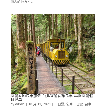
懷古的地方。...
宜蘭春節包車旅遊-台北宜蘭春節包車-基隆宜蘭假
日包車
by
admin
|
10 月 11, 2020
|
一日遊
,
包車一日遊
,
包車一