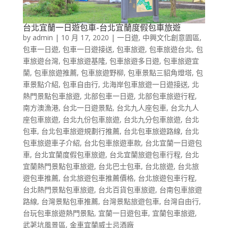
台北宜蘭一日遊包車-台北宜蘭度假包車旅遊
by
admin
|
10 月 17, 2020
|
一日遊
,
中興文化創意園區
,
包車一日遊
,
包車一日遊接送
,
包車旅遊
,
包車旅遊台北
,
包
車旅遊台灣
,
包車旅遊基隆
,
包車旅遊多日遊
,
包車旅遊宜
蘭
,
包車旅遊推薦
,
包車旅遊野柳
,
包車景點三貂角燈塔
,
包
車景點介紹
,
包車自由行
,
北海岸包車旅遊一日遊接送
,
北
熱門景點包車旅遊
,
北部包車一日遊
,
北部包車旅遊行程
,
南方澳漁港
,
台北一日遊景點
,
台北九人座包車
,
台北九人
座包車旅遊
,
台北九份包車旅遊
,
台北九分包車旅遊
,
台北
包車
,
台北包車旅遊規劃行推薦
,
台北包車旅遊路線
,
台北
包車旅遊車子介紹
,
台北包車旅遊車款
,
台北宜蘭一日遊包
車
,
台北宜蘭度假包車旅遊
,
台北宜蘭旅遊包車行程
,
台北
宜蘭熱門景點包車旅遊
,
台北巴士包車
,
台北旅遊
,
台北旅
遊包車推薦
,
台北旅遊包車推薦價格
,
台北旅遊包車行程
,
台北熱門景點包車旅遊
,
台北百貨包車旅遊
,
台南包車旅遊
路線
,
台灣景點包車推薦
,
台灣景點旅遊包車
,
台灣自由行
,
台玩包車旅遊熱門景點
,
宜蘭一日遊包車
,
宜蘭包車旅遊
,
武荖坑風景區
,
金車宜蘭威士忌酒廠