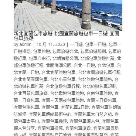
新北宜蘭包車旅遊-桃園宜蘭旅遊包車一日遊-宜蘭
包車旅遊
by
admin
|
10 月 11, 2020
|
一日遊
,
包車一日遊
,
包車一
日遊接送
,
包車旅遊
,
包車旅遊台北
,
包車旅遊規劃
,
包車旅
遊訂車
,
包車自由行
,
北朝海關公園
,
北部包車旅遊推薦
,
北
部包車旅遊行程
,
北關海潮公園
,
台北一日遊
,
台北包車
,
台
北宜蘭一日遊
,
台北宜蘭旅遊包車
,
台北宜蘭旅遊包車行程
,
台北宜蘭春節包車
,
台北小黃包車
,
台北旅遊包車價格
,
台
北旅遊包車推薦
,
台北旅遊包車行程
,
台北旅遊包車規劃
,
台北百貨包車旅遊
,
台北遨遊包車旅遊
,
台南包車旅遊
,
宜
蘭一日遊包車
,
宜蘭三天兩夜包車旅遊
,
宜蘭三日遊包車
,
宜蘭包湯包車
,
宜蘭包車
,
宜蘭包車2日遊
,
宜蘭包車伯朗咖
啡城堡
,
宜蘭包車傳統藝術中心
,
宜蘭包車大自然之旅
,
宜
蘭包車太平山
,
宜蘭包車幾錢
,
宜蘭包車懶人包
,
宜蘭包車
懶人包分享
,
宜蘭包車推薦
,
宜蘭包車旅遊
,
宜蘭包車景點
橘之鄉
,
宜蘭包車景點烏石漁港
,
宜蘭包車景點草嶺
,
宜蘭