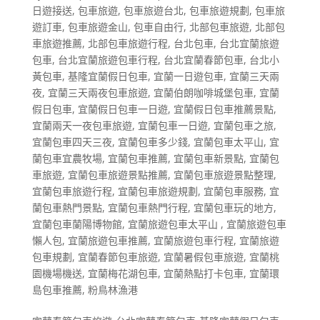
日遊接送
,
包車旅遊
,
包車旅遊台北
,
包車旅遊規劃
,
包車旅
遊訂車
,
包車旅遊金山
,
包車自由行
,
北部包車旅遊
,
北部包
車旅遊推薦
,
北部包車旅遊行程
,
台北包車
,
台北宜蘭旅遊
包車
,
台北宜蘭旅遊包車行程
,
台北宜蘭春節包車
,
台北小
黃包車
,
基隆宜蘭假日包車
,
宜蘭一日遊包車
,
宜蘭三天兩
夜
,
宜蘭三天兩夜包車旅遊
,
宜蘭伯朗咖啡城堡包車
,
宜蘭
假日包車
,
宜蘭假日包車一日遊
,
宜蘭假日包車推薦景點
,
宜蘭兩天一夜包車旅遊
,
宜蘭包車一日遊
,
宜蘭包車之旅
,
宜蘭包車四天三夜
,
宜蘭包車多少錢
,
宜蘭包車太平山
,
宜
蘭包車宜農牧場
,
宜蘭包車推薦
,
宜蘭包車新景點
,
宜蘭包
車旅遊
,
宜蘭包車旅遊景點推薦
,
宜蘭包車旅遊景點整理
,
宜蘭包車旅遊行程
,
宜蘭包車旅遊規劃
,
宜蘭包車服務
,
宜
蘭包車熱門景點
,
宜蘭包車熱門行程
,
宜蘭包車玩的地方
,
宜蘭包車蘭陽博物館
,
宜蘭旅遊包車太平山
,
宜蘭旅遊包車
懶人包
,
宜蘭旅遊包車推薦
,
宜蘭旅遊包車行程
,
宜蘭旅遊
包車規劃
,
宜蘭春節包車旅遊
,
宜蘭暑假包車旅遊
,
宜蘭桃
園機場機送
,
宜蘭梅花湖包車
,
宜蘭熱點打卡包車
,
宜蘭環
島包車推薦
,
粉鳥林漁港