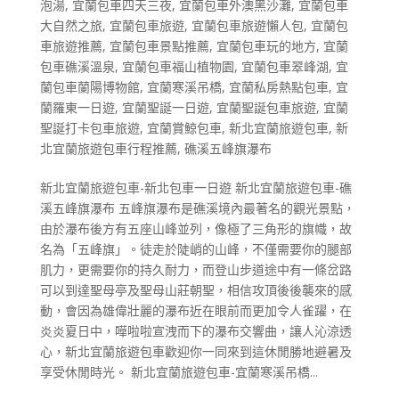
泡湯
,
宜蘭包車四天三夜
,
宜蘭包車外澳黑沙灘
,
宜蘭包車
大自然之旅
,
宜蘭包車旅遊
,
宜蘭包車旅遊懶人包
,
宜蘭包
車旅遊推薦
,
宜蘭包車景點推薦
,
宜蘭包車玩的地方
,
宜蘭
包車礁溪溫泉
,
宜蘭包車福山植物園
,
宜蘭包車翠峰湖
,
宜
蘭包車蘭陽博物館
,
宜蘭寒溪吊橋
,
宜蘭私房熱點包車
,
宜
蘭羅東一日遊
,
宜蘭聖誕一日遊
,
宜蘭聖誕包車旅遊
,
宜蘭
聖誕打卡包車旅遊
,
宜蘭賞鯨包車
,
新北宜蘭旅遊包車
,
新
北宜蘭旅遊包車行程推薦
,
礁溪五峰旗瀑布
新北宜蘭旅遊包車-新北包車一日遊 新北宜蘭旅遊包車-礁
溪五峰旗瀑布 五峰旗瀑布是礁溪境內最著名的觀光景點，
由於瀑布後方有五座山峰並列，像極了三角形的旗幟，故
名為「五峰旗」。徒走於陡峭的山峰，不僅需要你的腿部
肌力，更需要你的持久耐力，而登山步道途中有一條岔路
可以到達聖母亭及聖母山莊朝聖，相信攻頂後後襲來的感
動，會因為雄偉壯麗的瀑布近在眼前而更加令人雀躍，在
炎炎夏日中，嘩啦啦宣洩而下的瀑布交響曲，讓人沁涼透
心，新北宜蘭旅遊包車歡迎你一同來到這休閒勝地避暑及
享受休閒時光。 新北宜蘭旅遊包車-宜蘭寒溪吊橋...