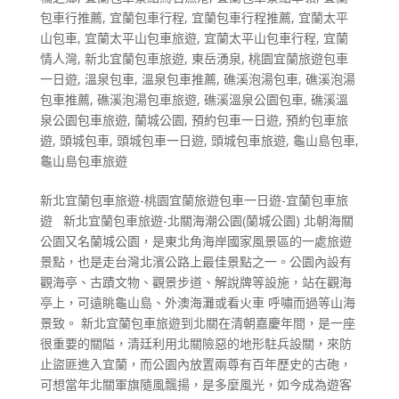
包車行推薦
,
宜蘭包車行程
,
宜蘭包車行程推薦
,
宜蘭太平
山包車
,
宜蘭太平山包車旅遊
,
宜蘭太平山包車行程
,
宜蘭
情人灣
,
新北宜蘭包車旅遊
,
東岳湧泉
,
桃園宜蘭旅遊包車
一日遊
,
溫泉包車
,
溫泉包車推薦
,
礁溪泡湯包車
,
礁溪泡湯
包車推薦
,
礁溪泡湯包車旅遊
,
礁溪溫泉公園包車
,
礁溪溫
泉公園包車旅遊
,
蘭城公園
,
預約包車一日遊
,
預約包車旅
遊
,
頭城包車
,
頭城包車一日遊
,
頭城包車旅遊
,
龜山島包車
,
龜山島包車旅遊
新北宜蘭包車旅遊-桃園宜蘭旅遊包車一日遊-宜蘭包車旅
遊 新北宜蘭包車旅遊-北關海潮公園(蘭城公園) 北朝海關
公園又名蘭城公園，是東北角海岸國家風景區的一處旅遊
景點，也是走台灣北濱公路上最佳景點之一。公園內設有
觀海亭、古蹟文物、觀景步道、解說牌等設施，站在觀海
亭上，可遠眺龜山島、外澳海灘或看火車 呼嘯而過等山海
景致。 新北宜蘭包車旅遊到北關在清朝嘉慶年間，是一座
很重要的關隘，清廷利用北關險惡的地形駐兵設關，來防
止盜匪進入宜蘭，而公園內放置兩尊有百年歷史的古砲，
可想當年北關軍旗隨風飄揚，是多麼風光，如今成為遊客