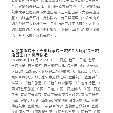
宜蘭春節包車旅遊-台北宜蘭春節包車-基隆宜蘭假日包車
台北宜蘭旅遊包車-太平山國家森林遊樂區 台北宜蘭旅遊
包車太平全區有南湖大山山系、三星山山系、大霸尖山支
脈，山以盛產紅檜、扁柏聞名，昔日與阿里山、八仙山並
列為台灣三大林場之一。年平均溫度月在13度C，太平山
總是雲霧繚繞，林間樹種繁多，隨著四季變化而有不同景
色，有著人間仙境的美稱。...
宜蘭旅遊包車、天地玩家包車旅遊&大玩家包車旅
遊自由行、機場接送
by
admin
|
11 月 2, 2019
|
一日遊
,
包車一日遊
,
包車一
日遊接送
,
包車旅遊
,
包車旅遊台北
,
包車自由行
,
大玩家
,
大玩家包車旅遊
,
大玩家包車旅遊推薦
,
天地玩家
,
天地玩
家包車旅遊
,
天地玩家包車旅遊推薦
,
宜兰包车
,
宜兰包车
推荐
,
宜兰包车旅游
,
宜兰包车旅游推荐
,
宜兰包车行程
,
宜
蘭3日包車旅遊
,
宜蘭一日遊
,
宜蘭一日遊價格
,
宜蘭一日遊
包車
,
宜蘭三天兩夜
,
宜蘭三天兩夜包車旅遊
,
宜蘭三日遊
包車
,
宜蘭九寮溪包車旅遊
,
宜蘭伯朗咖啡城堡包車
,
宜蘭
傳統包車
,
宜蘭兩天一夜包車旅遊
,
宜蘭兩日遊包車
,
宜蘭
冬山河包車
,
宜蘭副駕包車
,
宜蘭包湯包車
,
宜蘭包車
,
宜蘭