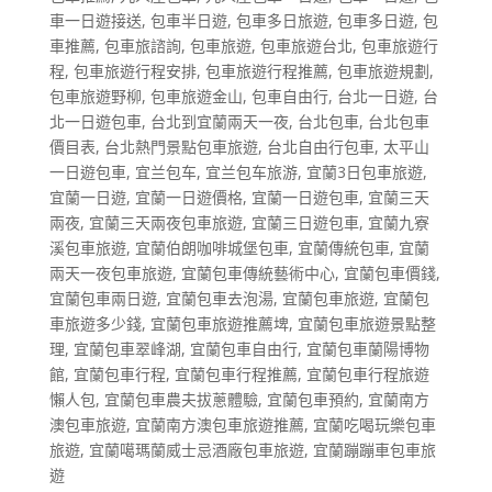
車一日遊接送
,
包車半日遊
,
包車多日旅遊
,
包車多日遊
,
包
車推薦
,
包車旅諮詢
,
包車旅遊
,
包車旅遊台北
,
包車旅遊行
程
,
包車旅遊行程安排
,
包車旅遊行程推薦
,
包車旅遊規劃
,
包車旅遊野柳
,
包車旅遊金山
,
包車自由行
,
台北一日遊
,
台
北一日遊包車
,
台北到宜蘭兩天一夜
,
台北包車
,
台北包車
價目表
,
台北熱門景點包車旅遊
,
台北自由行包車
,
太平山
一日遊包車
,
宜兰包车
,
宜兰包车旅游
,
宜蘭3日包車旅遊
,
宜蘭一日遊
,
宜蘭一日遊價格
,
宜蘭一日遊包車
,
宜蘭三天
兩夜
,
宜蘭三天兩夜包車旅遊
,
宜蘭三日遊包車
,
宜蘭九寮
溪包車旅遊
,
宜蘭伯朗咖啡城堡包車
,
宜蘭傳統包車
,
宜蘭
兩天一夜包車旅遊
,
宜蘭包車傳統藝術中心
,
宜蘭包車價錢
,
宜蘭包車兩日遊
,
宜蘭包車去泡湯
,
宜蘭包車旅遊
,
宜蘭包
車旅遊多少錢
,
宜蘭包車旅遊推薦埤
,
宜蘭包車旅遊景點整
理
,
宜蘭包車翠峰湖
,
宜蘭包車自由行
,
宜蘭包車蘭陽博物
館
,
宜蘭包車行程
,
宜蘭包車行程推薦
,
宜蘭包車行程旅遊
懶人包
,
宜蘭包車農夫拔蔥體驗
,
宜蘭包車預約
,
宜蘭南方
澳包車旅遊
,
宜蘭南方澳包車旅遊推薦
,
宜蘭吃喝玩樂包車
旅遊
,
宜蘭噶瑪蘭威士忌酒廠包車旅遊
,
宜蘭蹦蹦車包車旅
遊