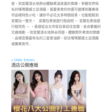
發，到宜蘭清水地熱谷體驗煮溫泉蛋的樂趣，參觀世界知
名的噶瑪蘭威士忌酒廠，喜愛美食的你還可選擇到羅東夜
市品嚐特色小吃，讓你不必花太多時間搭車，也能輕鬆到
宜蘭玩一整天。 宜蘭包車旅遊行程說明 － 宜蘭包車旅遊
行程特色 － ・直接從台北市區包車前往宜蘭，省去繁複的
交通規劃 ・到宜蘭清水地熱谷郊遊，體驗野外煮食的樂趣
・品嚐宜蘭最有名的三星蔥油餅，前往噶瑪蘭威士忌酒廠
或羅東夜市...
« Older Entries
酒店公關應徵