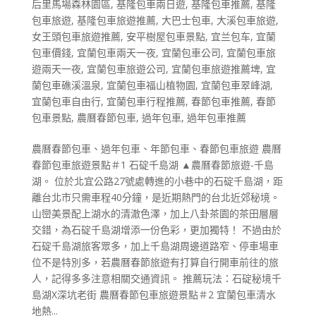
后里馬場森林園區
,
基隆包車兩日遊
,
基隆包車推薦
,
基隆
包車旅遊
,
基隆包車旅遊推薦
,
大巴士包車
,
大溪包車旅遊
,
女王頭包車旅遊推薦
,
安平樹屋包車景點
,
宜兰包车
,
宜蘭
包車價錢
,
宜蘭包車兩天一夜
,
宜蘭包車公司
,
宜蘭包車旅
遊兩天一夜
,
宜蘭包車旅遊公司
,
宜蘭包車旅遊推薦埤
,
宜
蘭包車礁溪溫泉
,
宜蘭包車福山植物園
,
宜蘭包車翠峰湖
,
宜蘭包車自由行
,
宜蘭包車行程推薦
,
春節包車推薦
,
春節
包車景點
,
農曆春節包車
,
過年包車
,
過年包車推薦
農曆春節包車、過年包車、年節包車、春節包車旅遊 農曆
春節包車旅遊景點＃1 石碇千島湖 ▲農曆春節旅遊-千島
湖。 位於北宜公路27號處轉進的小巷中的石碇千島湖，距
離台北市只需車程40分鐘，是近期熱門的台北近郊秘境。
山巒美景配上湖水的清澈色澤，加上八卦茶園的茶田層層
交錯，為石碇千島湖增添一份色彩，更加獨特！ 不過由於
石碇千島湖旅客眾多，加上千島湖周邊道路窄、停車場車
位不是特別多，若農曆春節旅遊有打算自行開車前往的旅
人，記得多多注意相關交通資訊。 推薦玩法：石碇秘境千
島湖X深坑老街 農曆春節包車旅遊景點＃2 宜蘭包車清水
地熱...