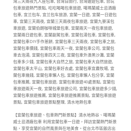
灣三天兩夜九人座包車
,
台灣自由行
,
台灣遨遊包車
,
台玩
包車旅遊熱門景點
,
吃吃喝喝包車旅遊
,
噶瑪蘭威士忌酒廠
包車
,
宜兰包车
,
宜兰包车旅游
,
宜蘭一日遊
,
宜蘭一日遊包
車
,
宜蘭三天兩夜
,
宜蘭三天兩夜包車旅遊
,
宜蘭九寮溪包
車旅遊
,
宜蘭伯朗咖啡城堡包車
,
宜蘭兩天一夜包車旅遊
,
宜蘭兩日遊包車
,
宜蘭副駕包車
,
宜蘭包湯包車
,
宜蘭包車
,
宜蘭包車DIY手作蔥餅
,
宜蘭包車三天兩夜
,
宜蘭包車之旅
,
宜蘭包車價錢
,
宜蘭包車兩天一夜
,
宜蘭包車公司
,
宜蘭包
車去泡湯
,
宜蘭包車四天三夜
,
宜蘭包車外澳黑沙灘
,
宜蘭
包車多少錢
,
宜蘭包車大自然之旅
,
宜蘭包車大自然旅遊
,
宜蘭包車太平山
,
宜蘭包車好去處
,
宜蘭包車宜農牧場
,
宜
蘭包車幾錢
,
宜蘭包車懶人包
,
宜蘭包車懶人包分享
,
宜蘭
包車推薦
,
宜蘭包車旅遊
,
宜蘭包車旅遊40處景點
,
宜蘭包
車旅遊兩天一夜
,
宜蘭包車旅遊公司
,
宜蘭包車旅遊多少錢
,
宜蘭包車旅遊推薦
,
宜蘭包車旅遊推薦景點
,
宜蘭包車旅遊
景點
,
宜蘭包車旅遊景點整理
,
清水地熱包車
【宜蘭包車旅遊、包車熱門新景點】清水地熱谷、噶瑪蘭
威士忌酒廠包車 利用宜蘭包車一日遊，拜訪宜蘭熱門新景
點，享受宜蘭的自然風景與在地美食。從台北市區飯店出