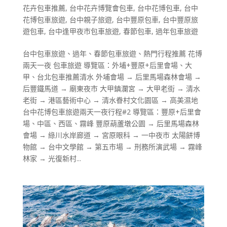
花卉包車推薦
,
台中花卉博覽會包車
,
台中花博包車
,
台中
花博包車旅遊
,
台中親子旅遊
,
台中豐原包車
,
台中豐原旅
遊包車
,
台中逢甲夜市包車旅遊
,
春節包車
,
過年包車旅遊
台中包車旅遊、過年、春節包車旅遊、熱門行程推薦 花博
兩天一夜 包車旅遊 導覽區：外埔+豐原+后里會場、大
甲、台北包車推薦清水 外埔會場 → 后里馬場森林會場 →
后豐鐵馬道 → 廟東夜市 大甲鎮瀾宮 → 大甲老街 → 清水
老街 → 港區藝術中心 → 清水眷村文化園區 → 高美濕地
台中花博包車旅遊兩天一夜行程#2 導覽區：豐原+后里會
場、中區、西區、霧峰 豐原葫蘆墩公園 → 后里馬場森林
會場 → 綠川水岸廊道 → 宮原眼科 → 一中夜市 太陽餅博
物館 → 台中文學館 → 第五市場 → 刑務所演武場 → 霧峰
林家 → 光復新村...