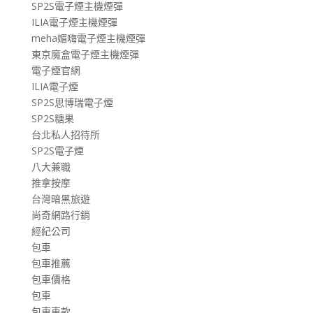
SP2S電子煙主機煙彈
ILIA電子煙主機煙彈
meha媚嗨電子煙主機煙彈
東京魔盒電子煙主機煙彈
電子煙官網
ILIA電子煙
SP2S思博瑞電子煙
SP2S糖果
台北私人招待所
SP2S電子煙
八大兼職
推拿按摩
台灣暗黑旅遊
尚奇網路行銷
經紀公司
包車
包車推薦
包車價格
包車
包車車款