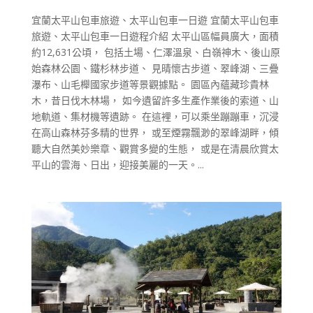
宜蘭太平山包車旅遊、太平山包車一日遊 宜蘭太平山包車
旅遊、太平山包車一日遊程介紹 太平山區幅員廣大，面積
約12,631公頃， 包括土場、仁澤溫泉、白嶺神木、後山原
始森林公園、鐵杉林步道、 見晴懷古步道、翠峰湖、三疊
瀑布、山毛櫸國家步道等景觀據點。 園區內蘊藏珍貴林
木，昔日伐木林場， 如今遺留許多生產作業後的索道、山
地軌道、集材機等遺跡。 在這裡，可以乘坐蹦蹦車，沉浸
在高山森林芬多精的世界， 或至煙霧飄渺的翠峰湖畔，傾
聽大自然美妙樂章、觀賞多變的生態， 或是在清晨欣賞太
平山的雲海、日出，迎接美麗的一天。...