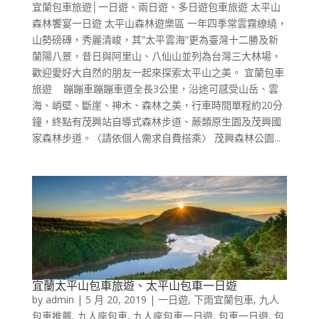
宜蘭包車旅遊│一日遊、兩日遊、多日遊包車旅遊 太平山
森林饗宴一日遊 太平山森林遊樂區 一年四季常雲霧繚繞，
山勢磅磚，秀麗清峻，其”太平雲海”更為臺灣十二勝及新
蘭陽八景，昔日與阿里山、八仙山並列為台灣三大林場，
歡迎愛好大自然的朋友一起來探索太平山之美。 宜蘭包車
旅遊 蹦蹦車蹦蹦車道全長3公里，沿途可感受山岳、雲
海、峭壁、斷崖、神木、森林之美，行車時間單程約20分
鐘，終點有茂興站自導式森林步道、蕨類原生園及茂興國
家森林步道。〈請依個人需求自費搭乘〉 茂興森林公園...
宜蘭太平山包車旅遊、太平山包車一日遊
by
admin
|
5 月 20, 2019
|
一日遊
,
下雨宜蘭包車
,
九人
包車推薦
,
九人座包車
,
九人座包車一日遊
,
包車一日遊
,
包