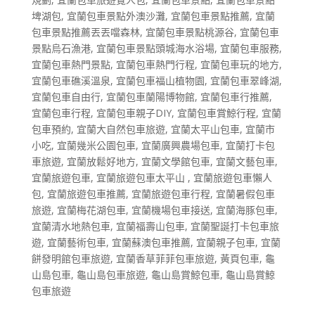
埤湖包
,
宜蘭包車景點外澳沙灘
,
宜蘭包車景點推薦
,
宜蘭
包車景點推薦丟丟噹森林
,
宜蘭包車景點桃源谷
,
宜蘭包車
景點烏石漁港
,
宜蘭包車景點頭城海水浴場
,
宜蘭包車服務
,
宜蘭包車熱門景點
,
宜蘭包車熱門行程
,
宜蘭包車玩的地方
,
宜蘭包車礁溪溫泉
,
宜蘭包車福山植物園
,
宜蘭包車翠峰湖
,
宜蘭包車自由行
,
宜蘭包車蘭陽博物館
,
宜蘭包車行推薦
,
宜蘭包車行程
,
宜蘭包車親子DIY
,
宜蘭包車賞鯨行程
,
宜蘭
包車預約
,
宜蘭大自然包車旅遊
,
宜蘭太平山包車
,
宜蘭市
小吃
,
宜蘭幾米公園包車
,
宜蘭廣興農場包車
,
宜蘭打卡包
車旅遊
,
宜蘭放鬆好地方
,
宜蘭文學館包車
,
宜蘭文藝包車
,
宜蘭旅遊包車
,
宜蘭旅遊包車太平山
,
宜蘭旅遊包車懶人
包
,
宜蘭旅遊包車推薦
,
宜蘭旅遊包車行程
,
宜蘭暑假包車
旅遊
,
宜蘭梅花湖包車
,
宜蘭機場包車接送
,
宜蘭海豚包車
,
宜蘭清水地熱包車
,
宜蘭福壽山包車
,
宜蘭聖誕打卡包車旅
遊
,
宜蘭藝術包車
,
宜蘭蘇澳包車推薦
,
宜蘭親子包車
,
宜蘭
餅發明館包車旅遊
,
宜蘭香草菲菲包車旅遊
,
黃頁包車
,
龜
山島包車
,
龜山島包車旅遊
,
龜山島賞鯨包車
,
龜山島賞鯨
包車旅遊