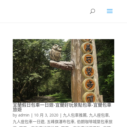
宜蘭假日包車一日遊-宜蘭好玩景點包車-宜蘭包車
旅遊
by
admin
|
10 月 3, 2020
|
九人包車推薦
,
九人座包車
,
九人座包車一日遊
,
五峰旗瀑布包車
,
伯朗咖啡城堡包車旅