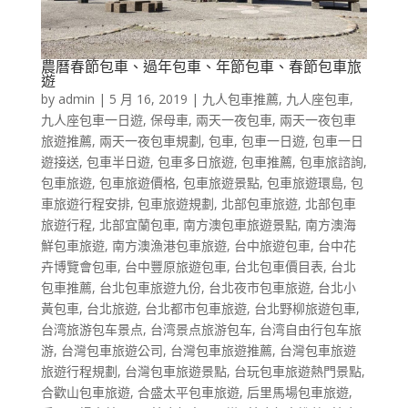
農曆春節包車、過年包車、年節包車、春節包車旅
遊
by
admin
|
5 月 16, 2019
|
九人包車推薦
,
九人座包車
,
九人座包車一日遊
,
保母車
,
兩天一夜包車
,
兩天一夜包車
旅遊推薦
,
兩天一夜包車規劃
,
包車
,
包車一日遊
,
包車一日
遊接送
,
包車半日遊
,
包車多日旅遊
,
包車推薦
,
包車旅諮詢
,
包車旅遊
,
包車旅遊價格
,
包車旅遊景點
,
包車旅遊環島
,
包
車旅遊行程安排
,
包車旅遊規劃
,
北部包車旅遊
,
北部包車
旅遊行程
,
北部宜蘭包車
,
南方澳包車旅遊景點
,
南方澳海
鮮包車旅遊
,
南方澳漁港包車旅遊
,
台中旅遊包車
,
台中花
卉博覽會包車
,
台中豐原旅遊包車
,
台北包車價目表
,
台北
包車推薦
,
台北包車旅遊九份
,
台北夜市包車旅遊
,
台北小
黃包車
,
台北旅遊
,
台北都市包車旅遊
,
台北野柳旅遊包車
,
台湾旅游包车景点
,
台湾景点旅游包车
,
台湾自由行包车旅
游
,
台灣包車旅遊公司
,
台灣包車旅遊推薦
,
台灣包車旅遊
旅遊行程規劃
,
台灣包車旅遊景點
,
台玩包車旅遊熱門景點
,
合歡山包車旅遊
,
合盛太平包車旅遊
,
后里馬場包車旅遊
,