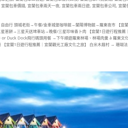
,
宜蘭包車價錢
,
宜蘭包車兩天一夜
,
宜蘭包車兩日遊
,
宜蘭包車公司
,
宜蘭
自由行 頭城老街→午餐/金車城堡咖啡館→蘭陽博物館→羅東夜市 【宜蘭
三星蔥餅→三星天送埤車站→晚餐/三星珍味香卜肉 【宜蘭1日遊行程推薦
r Duck Dock飛行碼頭用餐 →下午順遊羅東林場、林場肉羹 à 羅東文
ty餐廳 【宜蘭1日遊行程推薦｜宜蘭觀光工廠文化之旅】 白米木屐村 → 珊瑚