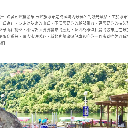
包車-礁溪五峰旗瀑布 五峰旗瀑布是礁溪境內最著名的觀光景點，由於瀑布
五峰旗」。徒走於陡峭的山峰，不僅需要你的腿部肌力，更需要你的持久
聖母山莊朝聖，相信攻頂後後襲來的感動，會因為雄偉壯麗的瀑布近在眼
瀑布交響曲，讓人沁涼透心，新北宜蘭旅遊包車歡迎你一同來到這休閒勝
...