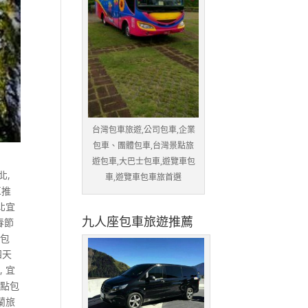
台灣包車旅遊,公司包車,企業
包車、團體包車,台灣景點旅
遊包車,大巴士包車,遊覽車包
北
,
車,遊覽車包車旅首選
車推
北宜
九人座包車旅遊推薦
春節
行包
四天
薦
,
宜
熱點包
蘭旅