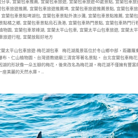
包分享
,
宜蘭包車推薦
,
宜蘭包車旅遊
,
宜蘭包車旅遊40處景點
,
宜蘭包車旅
蘭包車旅遊推薦
,
宜蘭包車旅遊推薦埤
,
宜蘭包車旅遊推薦景點
,
宜蘭包車
,
宜蘭包車景點埤湖包
,
宜蘭包車景點外澳沙灘
,
宜蘭包車景點推薦
,
宜蘭
景點橘之鄉
,
宜蘭包車景點烏石漁港
,
宜蘭包車熱門景點
,
宜蘭包車熱門行
植物園
,
宜蘭包車翠峰湖
,
宜蘭太平山包車
,
宜蘭太平山包車旅遊
,
宜蘭太
車旅遊行程
,
宜蘭放鬆好地方
宜蘭太平山包車旅遊-梅花湖包車 梅花湖風景區位於冬山鄉中部，距離羅
瀑布、仁山植物園、台灣道教總廟三清宮等著名景點。 台北宜蘭包車梅花
因湖的形狀像一朵五瓣的梅花，後來改名為梅花湖。梅花湖不僅擁有豐富
美麗的天然水庫。...