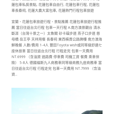
蓮包車私房景點
,
花蓮包車自由行
,
花蓮包車行程
,
花蓮包
車長春祠
,
花蓮大農大富包車
,
花蓮熱門行程包車旅遊
宜蘭、花蓮包車旅遊行程、景點推薦 花蓮包車旅遊行程推
薦 當日往返台北行程 包車一天行程 A.南方澳景觀台 清水
斷涯（台灣十景之一）太魯閣 砂卡礑步道 燕子口步道 慈
母橋 岳王亭 天祥用餐 長春祠 東西橫貫公路牌樓 南方澳海
鮮晚餐 人數/費用 1-4人 豐田Toyota wish或同等級舒適七
座休旅車 當日往返台北行程 行程走完 包車一天費用
NT.6999 （含油資 過路費 停車費 司機工資 餐費 乘車保
險） 5-8人 德國福斯九人商務車同等級商務九座商務車 當
日往返台北行程 行程走完 包車一天費用 NT.7999 （含油
資...