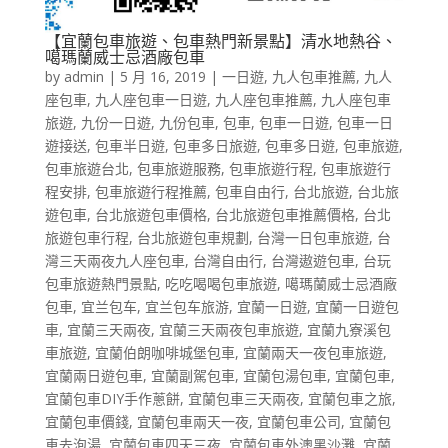
【宜蘭包車旅遊、包車熱門新景點】清水地熱谷、
噶瑪蘭威士忌酒廠包車
by
admin
|
5 月 16, 2019
|
一日遊
,
九人包車推薦
,
九人
座包車
,
九人座包車一日遊
,
九人座包車推薦
,
九人座包車
旅遊
,
九份一日遊
,
九份包車
,
包車
,
包車一日遊
,
包車一日
遊接送
,
包車半日遊
,
包車多日旅遊
,
包車多日遊
,
包車旅遊
,
包車旅遊台北
,
包車旅遊服務
,
包車旅遊行程
,
包車旅遊行
程安排
,
包車旅遊行程推薦
,
包車自由行
,
台北旅遊
,
台北旅
遊包車
,
台北旅遊包車價格
,
台北旅遊包車推薦價格
,
台北
旅遊包車行程
,
台北旅遊包車規劃
,
台灣一日包車旅遊
,
台
灣三天兩夜九人座包車
,
台灣自由行
,
台灣遨遊包車
,
台玩
包車旅遊熱門景點
,
吃吃喝喝包車旅遊
,
噶瑪蘭威士忌酒廠
包車
,
宜兰包车
,
宜兰包车旅游
,
宜蘭一日遊
,
宜蘭一日遊包
車
,
宜蘭三天兩夜
,
宜蘭三天兩夜包車旅遊
,
宜蘭九寮溪包
車旅遊
,
宜蘭伯朗咖啡城堡包車
,
宜蘭兩天一夜包車旅遊
,
宜蘭兩日遊包車
,
宜蘭副駕包車
,
宜蘭包湯包車
,
宜蘭包車
,
宜蘭包車DIY手作蔥餅
,
宜蘭包車三天兩夜
,
宜蘭包車之旅
,
宜蘭包車價錢
,
宜蘭包車兩天一夜
,
宜蘭包車公司
,
宜蘭包
車去泡湯
,
宜蘭包車四天三夜
,
宜蘭包車外澳黑沙灘
,
宜蘭