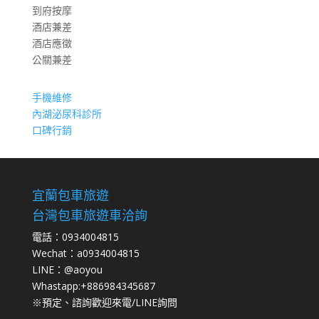
到府按摩
酒店兼差
酒店應徵
公關兼差
手機維修
內湖泌尿科診所
口碑行銷
宜蘭包車旅遊
台灣包車旅遊車洽詢
電話：0934004815
Wechat：a0934004815
LINE：@aoyou
Whastapp:+886984345687
※預定、諮詢歡迎來電/LINE詢問