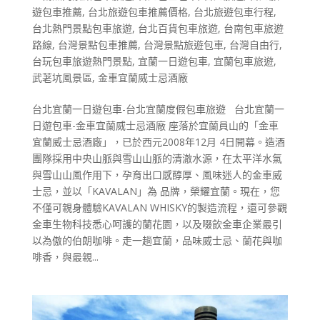
遊包車推薦
,
台北旅遊包車推薦價格
,
台北旅遊包車行程
,
台北熱門景點包車旅遊
,
台北百貨包車旅遊
,
台南包車旅遊
路線
,
台灣景點包車推薦
,
台灣景點旅遊包車
,
台灣自由行
,
台玩包車旅遊熱門景點
,
宜蘭一日遊包車
,
宜蘭包車旅遊
,
武荖坑風景區
,
金車宜蘭威士忌酒廠
台北宜蘭一日遊包車-台北宜蘭度假包車旅遊 台北宜蘭一
日遊包車-金車宜蘭威士忌酒廠 座落於宜蘭員山的「金車
宜蘭威士忌酒廠」，已於西元2008年12月 4日開幕。造酒
團隊採用中央山脈與雪山山脈的清澈水源，在太平洋水氣
與雪山山風作用下，孕育出口感醇厚、風味迷人的金車威
士忌，並以「KAVALAN」為 品牌，榮耀宜蘭。現在，您
不僅可親身體驗KAVALAN WHISKY的製造流程，還可參觀
金車生物科技悉心呵護的蘭花園，以及啜飲金車企業最引
以為傲的伯朗咖啡。走一趟宜蘭，品味威士忌、蘭花與咖
啡香，與最親...