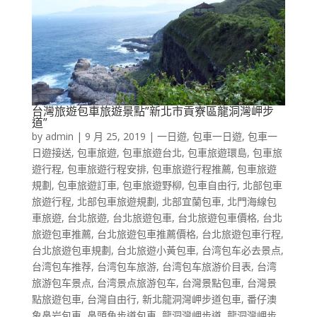
台灣旅遊包車旅遊景點”新北市貢寮區龍洞灣岬步
道”
by
admin
|
9 月 25, 2019
|
一日遊
,
包車一日遊
,
包車一
日遊接送
,
包車旅遊
,
包車旅遊台北
,
包車旅遊環島
,
包車旅
遊行程
,
包車旅遊行程安排
,
包車旅遊行程推薦
,
包車旅遊
規劃
,
包車旅遊訂車
,
包車旅遊野柳
,
包車自由行
,
北部包車
旅遊行程
,
北部包車旅遊規劃
,
北部宜蘭包車
,
北門海線包
車旅遊
,
台北旅遊
,
台北旅遊包車
,
台北旅遊包車價格
,
台北
旅遊包車推薦
,
台北旅遊包車推薦價格
,
台北旅遊包車行程
,
台北旅遊包車規劃
,
台北旅遊小黃包車
,
台湾包车必去景点
,
台湾包车推荐
,
台湾包车旅游
,
台湾包车旅游价目表
,
台湾
旅游包车景点
,
台湾景点旅游包车
,
台灣景點包車
,
台灣景
點旅遊包車
,
台灣自由行
,
新北龍洞灣岬步道包車
,
番仔澳
象鼻岩包車
,
鼻頭角步道包車
,
龍洞灣岬步道
,
龍洞灣岬步