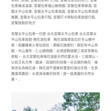
包車礁溪溫泉
,
宜蘭包車福山植物園
,
宜蘭包車翠峰湖
,
宜
蘭太平山包車
,
宜蘭太平山包車旅遊
,
宜蘭太平山包車旅遊
推薦
,
宜蘭太平山包車行程
,
宜蘭打卡熱點包車旅遊行程
,
宜蘭放鬆好地方
宜蘭太平山包車一日遊-台北宜蘭太平山包車 台北宜蘭太
平山包車旅遊-梅花湖包車 梅花湖風景區位於冬山鄉中
部，距離羅東火車站很近，堪稱交通便利，鄰近有中山茶
園、中山瀑布、仁山植物園、台灣道教總廟三清宮等著名
景點。 台北宜蘭包車梅花湖是天然的蓄水池，三面環山，
以前又名大埤、鏡湖，因湖的形狀像一朵五瓣的梅花，後
來改名為梅花湖。梅花湖不僅擁有豐富的湖泊生態，也具
備灌溉農田、水資源涵養的效用，是一座美麗的天然水
庫。...