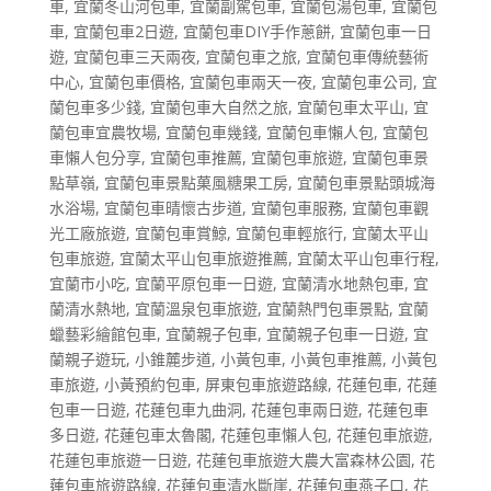
車
,
宜蘭冬山河包車
,
宜蘭副駕包車
,
宜蘭包湯包車
,
宜蘭包
車
,
宜蘭包車2日遊
,
宜蘭包車DIY手作蔥餅
,
宜蘭包車一日
遊
,
宜蘭包車三天兩夜
,
宜蘭包車之旅
,
宜蘭包車傳統藝術
中心
,
宜蘭包車價格
,
宜蘭包車兩天一夜
,
宜蘭包車公司
,
宜
蘭包車多少錢
,
宜蘭包車大自然之旅
,
宜蘭包車太平山
,
宜
蘭包車宜農牧場
,
宜蘭包車幾錢
,
宜蘭包車懶人包
,
宜蘭包
車懶人包分享
,
宜蘭包車推薦
,
宜蘭包車旅遊
,
宜蘭包車景
點草嶺
,
宜蘭包車景點菓風糖果工房
,
宜蘭包車景點頭城海
水浴場
,
宜蘭包車晴懷古步道
,
宜蘭包車服務
,
宜蘭包車觀
光工廠旅遊
,
宜蘭包車賞鯨
,
宜蘭包車輕旅行
,
宜蘭太平山
包車旅遊
,
宜蘭太平山包車旅遊推薦
,
宜蘭太平山包車行程
,
宜蘭市小吃
,
宜蘭平原包車一日遊
,
宜蘭清水地熱包車
,
宜
蘭清水熱地
,
宜蘭溫泉包車旅遊
,
宜蘭熱門包車景點
,
宜蘭
蠟藝彩繪館包車
,
宜蘭親子包車
,
宜蘭親子包車一日遊
,
宜
蘭親子遊玩
,
小錐麓步道
,
小黃包車
,
小黃包車推薦
,
小黃包
車旅遊
,
小黃預約包車
,
屏東包車旅遊路線
,
花蓮包車
,
花蓮
包車一日遊
,
花蓮包車九曲洞
,
花蓮包車兩日遊
,
花蓮包車
多日遊
,
花蓮包車太魯閣
,
花蓮包車懶人包
,
花蓮包車旅遊
,
花蓮包車旅遊一日遊
,
花蓮包車旅遊大農大富森林公園
,
花
蓮包車旅遊路線
,
花蓮包車清水斷崖
,
花蓮包車燕子口
,
花