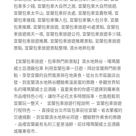
包車多少錢
,
宜蘭包車大自然之旅
,
宜蘭包車大自然旅遊
,
宜蘭包車太平山
,
宜蘭包車好去處
,
宜蘭包車宜農牧場
,
宜
蘭包車幾錢
,
宜蘭包車懶人包
,
宜蘭包車懶人包分享
,
宜蘭
包車推薦
,
宜蘭包車旅遊
,
宜蘭包車旅遊40處景點
,
宜蘭包
車旅遊兩天一夜
,
宜蘭包車旅遊公司
,
宜蘭包車旅遊多少錢
,
宜蘭包車旅遊推薦
,
宜蘭包車旅遊推薦景點
,
宜蘭包車旅遊
景點
,
宜蘭包車旅遊景點整理
,
清水地熱包車
【宜蘭包車旅遊、包車熱門新景點】清水地熱谷、噶瑪蘭
威士忌酒廠包車 利用宜蘭包車一日遊，拜訪宜蘭熱門新景
點，享受宜蘭的自然風景與在地美食。從台北市區飯店出
發，到宜蘭清水地熱谷體驗煮溫泉蛋的樂趣，參觀世界知
名的噶瑪蘭威士忌酒廠，喜愛美食的你還可選擇到羅東夜
市品嚐特色小吃，讓你不必花太多時間搭車，也能輕鬆到
宜蘭玩一整天。 宜蘭包車旅遊行程說明 － 宜蘭包車旅遊
行程特色 － ・直接從台北市區包車前往宜蘭，省去繁複的
交通規劃 ・到宜蘭清水地熱谷郊遊，體驗野外煮食的樂趣
・品嚐宜蘭最有名的三星蔥油餅，前往噶瑪蘭威士忌酒廠
或羅東夜市...