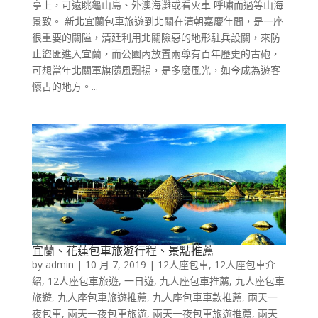
亭上，可遠眺龜山島、外澳海灘或看火車 呼嘯而過等山海
景致。 新北宜蘭包車旅遊到北關在清朝嘉慶年間，是一座
很重要的關隘，清廷利用北關險惡的地形駐兵設關，來防
止盜匪進入宜蘭，而公園內放置兩尊有百年歷史的古砲，
可想當年北關軍旗隨風飄揚，是多麼風光，如今成為遊客
懷古的地方。...
宜蘭、花蓮包車旅遊行程、景點推薦
by
admin
|
10 月 7, 2019
|
12人座包車
,
12人座包車介
紹
,
12人座包車旅遊
,
一日遊
,
九人座包車推薦
,
九人座包車
旅遊
,
九人座包車旅遊推薦
,
九人座包車車款推薦
,
兩天一
夜包車
,
兩天一夜包車旅遊
,
兩天一夜包車旅遊推薦
,
兩天