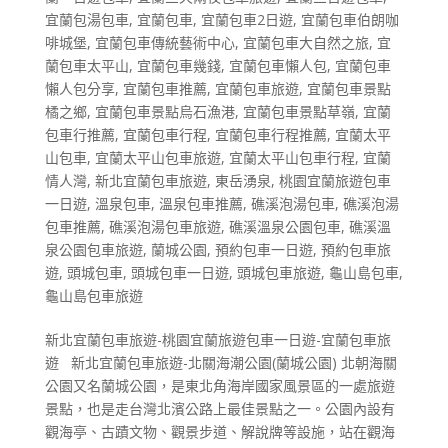
宜蘭包湯包車
,
宜蘭包車
,
宜蘭包車2日遊
,
宜蘭包車伯朗咖
啡城堡
,
宜蘭包車傳統藝術中心
,
宜蘭包車大自然之旅
,
宜
蘭包車太平山
,
宜蘭包車幾錢
,
宜蘭包車懶人包
,
宜蘭包車
懶人包分享
,
宜蘭包車推薦
,
宜蘭包車旅遊
,
宜蘭包車景點
橘之鄉
,
宜蘭包車景點烏石漁港
,
宜蘭包車景點草嶺
,
宜蘭
包車行推薦
,
宜蘭包車行程
,
宜蘭包車行程推薦
,
宜蘭太平
山包車
,
宜蘭太平山包車旅遊
,
宜蘭太平山包車行程
,
宜蘭
情人灣
,
新北宜蘭包車旅遊
,
東岳湧泉
,
桃園宜蘭旅遊包車
一日遊
,
溫泉包車
,
溫泉包車推薦
,
礁溪泡湯包車
,
礁溪泡湯
包車推薦
,
礁溪泡湯包車旅遊
,
礁溪溫泉公園包車
,
礁溪溫
泉公園包車旅遊
,
蘭城公園
,
預約包車一日遊
,
預約包車旅
遊
,
頭城包車
,
頭城包車一日遊
,
頭城包車旅遊
,
龜山島包車
,
龜山島包車旅遊
新北宜蘭包車旅遊-桃園宜蘭旅遊包車一日遊-宜蘭包車旅
遊 新北宜蘭包車旅遊-北關海潮公園(蘭城公園) 北朝海關
公園又名蘭城公園，是東北角海岸國家風景區的一處旅遊
景點，也是走台灣北濱公路上最佳景點之一。公園內設有
觀海亭、古蹟文物、觀景步道、解說牌等設施，站在觀海