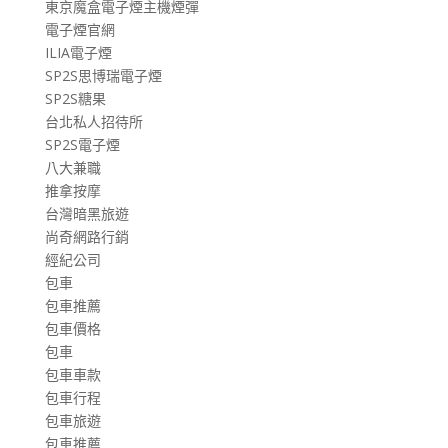
東京魔盒電子煙主機煙彈
電子煙官網
ILIA電子煙
SP2S思博瑞電子煙
SP2S糖果
台北私人招待所
SP2S電子煙
八大兼職
推拿按摩
台灣暗黑旅遊
尚奇網路行銷
經紀公司
包車
包車推薦
包車價格
包車
包車車款
包車行程
包車旅遊
包車推薦