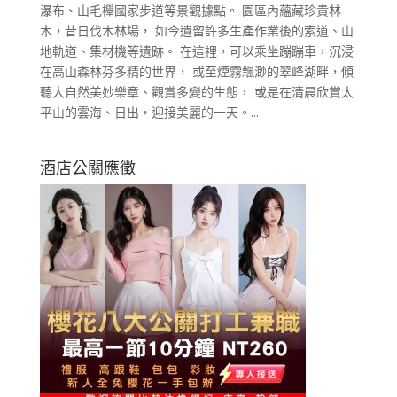
瀑布、山毛櫸國家步道等景觀據點。 園區內蘊藏珍貴林
木，昔日伐木林場， 如今遺留許多生產作業後的索道、山
地軌道、集材機等遺跡。 在這裡，可以乘坐蹦蹦車，沉浸
在高山森林芬多精的世界， 或至煙霧飄渺的翠峰湖畔，傾
聽大自然美妙樂章、觀賞多變的生態， 或是在清晨欣賞太
平山的雲海、日出，迎接美麗的一天。...
酒店公關應徵