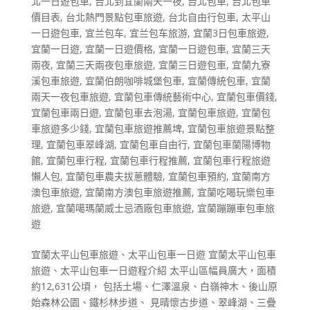
北一日遊包車
,
台北到宜蘭兩天一夜
,
台北包車
,
台北包車
價目表
,
台北熱門景點包車旅遊
,
台北自由行包車
,
太平山
一日遊包車
,
宜兰包车
,
宜兰包车旅游
,
宜蘭3日包車旅遊
,
宜蘭一日遊
,
宜蘭一日遊價格
,
宜蘭一日遊包車
,
宜蘭三天
兩夜
,
宜蘭三天兩夜包車旅遊
,
宜蘭三日遊包車
,
宜蘭九寮
溪包車旅遊
,
宜蘭伯朗咖啡城堡包車
,
宜蘭傳統包車
,
宜蘭
兩天一夜包車旅遊
,
宜蘭包車傳統藝術中心
,
宜蘭包車價錢
,
宜蘭包車兩日遊
,
宜蘭包車去泡湯
,
宜蘭包車旅遊
,
宜蘭包
車旅遊多少錢
,
宜蘭包車旅遊推薦埤
,
宜蘭包車旅遊景點整
理
,
宜蘭包車翠峰湖
,
宜蘭包車自由行
,
宜蘭包車蘭陽博物
館
,
宜蘭包車行程
,
宜蘭包車行程推薦
,
宜蘭包車行程旅遊
懶人包
,
宜蘭包車農夫拔蔥體驗
,
宜蘭包車預約
,
宜蘭南方
澳包車旅遊
,
宜蘭南方澳包車旅遊推薦
,
宜蘭吃喝玩樂包車
旅遊
,
宜蘭噶瑪蘭威士忌酒廠包車旅遊
,
宜蘭蹦蹦車包車旅
遊
宜蘭太平山包車旅遊、太平山包車一日遊 宜蘭太平山包車
旅遊、太平山包車一日遊程介紹 太平山區幅員廣大，面積
約12,631公頃， 包括土場、仁澤溫泉、白嶺神木、後山原
始森林公園、鐵杉林步道、 見晴懷古步道、翠峰湖、三疊