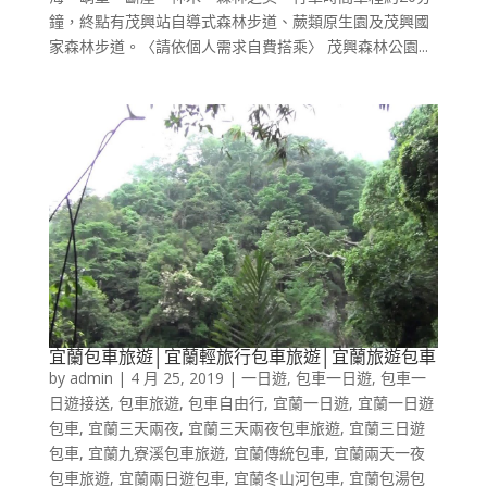
鐘，終點有茂興站自導式森林步道、蕨類原生園及茂興國
家森林步道。〈請依個人需求自費搭乘〉 茂興森林公園...
宜蘭包車旅遊│宜蘭輕旅行包車旅遊│宜蘭旅遊包車
by
admin
|
4 月 25, 2019
|
一日遊
,
包車一日遊
,
包車一
日遊接送
,
包車旅遊
,
包車自由行
,
宜蘭一日遊
,
宜蘭一日遊
包車
,
宜蘭三天兩夜
,
宜蘭三天兩夜包車旅遊
,
宜蘭三日遊
包車
,
宜蘭九寮溪包車旅遊
,
宜蘭傳統包車
,
宜蘭兩天一夜
包車旅遊
,
宜蘭兩日遊包車
,
宜蘭冬山河包車
,
宜蘭包湯包