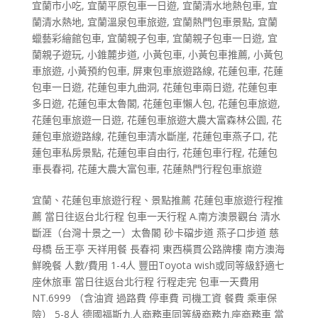
宜蘭市小吃
,
宜蘭平原包車一日遊
,
宜蘭清水地熱包車
,
宜
蘭清水熱地
,
宜蘭溫泉包車旅遊
,
宜蘭熱門包車景點
,
宜蘭
蠟藝彩繪館包車
,
宜蘭親子包車
,
宜蘭親子包車一日遊
,
宜
蘭親子遊玩
,
小錐麓步道
,
小黃包車
,
小黃包車推薦
,
小黃包
車旅遊
,
小黃預約包車
,
屏東包車旅遊路線
,
花蓮包車
,
花蓮
包車一日遊
,
花蓮包車九曲洞
,
花蓮包車兩日遊
,
花蓮包車
多日遊
,
花蓮包車太魯閣
,
花蓮包車懶人包
,
花蓮包車旅遊
,
花蓮包車旅遊一日遊
,
花蓮包車旅遊大農大富森林公園
,
花
蓮包車旅遊路線
,
花蓮包車清水斷崖
,
花蓮包車燕子口
,
花
蓮包車私房景點
,
花蓮包車自由行
,
花蓮包車行程
,
花蓮包
車長春祠
,
花蓮大農大富包車
,
花蓮熱門行程包車旅遊
宜蘭、花蓮包車旅遊行程、景點推薦 花蓮包車旅遊行程推
薦 當日往返台北行程 包車一天行程 A.南方澳景觀台 清水
斷涯（台灣十景之一）太魯閣 砂卡礑步道 燕子口步道 慈
母橋 岳王亭 天祥用餐 長春祠 東西橫貫公路牌樓 南方澳海
鮮晚餐 人數/費用 1-4人 豐田Toyota wish或同等級舒適七
座休旅車 當日往返台北行程 行程走完 包車一天費用
NT.6999 （含油資 過路費 停車費 司機工資 餐費 乘車保
險） 5-8人 德國福斯九人商務車同等級商務九座商務車 當