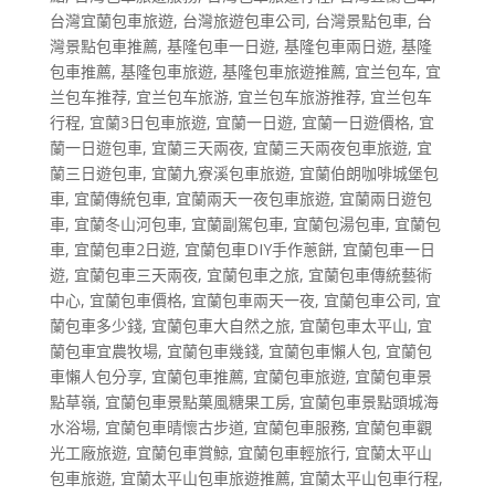
台灣宜蘭包車旅遊
,
台灣旅遊包車公司
,
台灣景點包車
,
台
灣景點包車推薦
,
基隆包車一日遊
,
基隆包車兩日遊
,
基隆
包車推薦
,
基隆包車旅遊
,
基隆包車旅遊推薦
,
宜兰包车
,
宜
兰包车推荐
,
宜兰包车旅游
,
宜兰包车旅游推荐
,
宜兰包车
行程
,
宜蘭3日包車旅遊
,
宜蘭一日遊
,
宜蘭一日遊價格
,
宜
蘭一日遊包車
,
宜蘭三天兩夜
,
宜蘭三天兩夜包車旅遊
,
宜
蘭三日遊包車
,
宜蘭九寮溪包車旅遊
,
宜蘭伯朗咖啡城堡包
車
,
宜蘭傳統包車
,
宜蘭兩天一夜包車旅遊
,
宜蘭兩日遊包
車
,
宜蘭冬山河包車
,
宜蘭副駕包車
,
宜蘭包湯包車
,
宜蘭包
車
,
宜蘭包車2日遊
,
宜蘭包車DIY手作蔥餅
,
宜蘭包車一日
遊
,
宜蘭包車三天兩夜
,
宜蘭包車之旅
,
宜蘭包車傳統藝術
中心
,
宜蘭包車價格
,
宜蘭包車兩天一夜
,
宜蘭包車公司
,
宜
蘭包車多少錢
,
宜蘭包車大自然之旅
,
宜蘭包車太平山
,
宜
蘭包車宜農牧場
,
宜蘭包車幾錢
,
宜蘭包車懶人包
,
宜蘭包
車懶人包分享
,
宜蘭包車推薦
,
宜蘭包車旅遊
,
宜蘭包車景
點草嶺
,
宜蘭包車景點菓風糖果工房
,
宜蘭包車景點頭城海
水浴場
,
宜蘭包車晴懷古步道
,
宜蘭包車服務
,
宜蘭包車觀
光工廠旅遊
,
宜蘭包車賞鯨
,
宜蘭包車輕旅行
,
宜蘭太平山
包車旅遊
,
宜蘭太平山包車旅遊推薦
,
宜蘭太平山包車行程
,