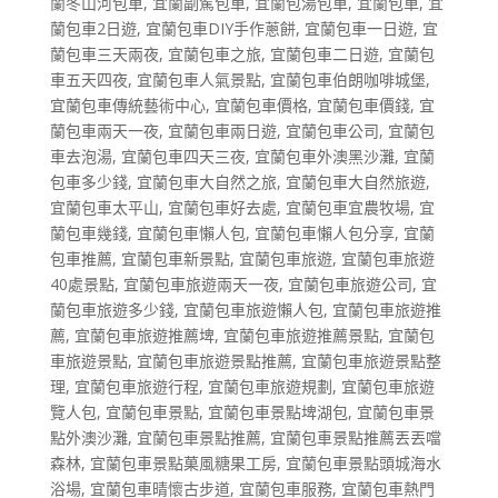
蘭冬山河包車
,
宜蘭副駕包車
,
宜蘭包湯包車
,
宜蘭包車
,
宜
蘭包車2日遊
,
宜蘭包車DIY手作蔥餅
,
宜蘭包車一日遊
,
宜
蘭包車三天兩夜
,
宜蘭包車之旅
,
宜蘭包車二日遊
,
宜蘭包
車五天四夜
,
宜蘭包車人氣景點
,
宜蘭包車伯朗咖啡城堡
,
宜蘭包車傳統藝術中心
,
宜蘭包車價格
,
宜蘭包車價錢
,
宜
蘭包車兩天一夜
,
宜蘭包車兩日遊
,
宜蘭包車公司
,
宜蘭包
車去泡湯
,
宜蘭包車四天三夜
,
宜蘭包車外澳黑沙灘
,
宜蘭
包車多少錢
,
宜蘭包車大自然之旅
,
宜蘭包車大自然旅遊
,
宜蘭包車太平山
,
宜蘭包車好去處
,
宜蘭包車宜農牧場
,
宜
蘭包車幾錢
,
宜蘭包車懶人包
,
宜蘭包車懶人包分享
,
宜蘭
包車推薦
,
宜蘭包車新景點
,
宜蘭包車旅遊
,
宜蘭包車旅遊
40處景點
,
宜蘭包車旅遊兩天一夜
,
宜蘭包車旅遊公司
,
宜
蘭包車旅遊多少錢
,
宜蘭包車旅遊懶人包
,
宜蘭包車旅遊推
薦
,
宜蘭包車旅遊推薦埤
,
宜蘭包車旅遊推薦景點
,
宜蘭包
車旅遊景點
,
宜蘭包車旅遊景點推薦
,
宜蘭包車旅遊景點整
理
,
宜蘭包車旅遊行程
,
宜蘭包車旅遊規劃
,
宜蘭包車旅遊
覽人包
,
宜蘭包車景點
,
宜蘭包車景點埤湖包
,
宜蘭包車景
點外澳沙灘
,
宜蘭包車景點推薦
,
宜蘭包車景點推薦丟丟噹
森林
,
宜蘭包車景點菓風糖果工房
,
宜蘭包車景點頭城海水
浴場
,
宜蘭包車晴懷古步道
,
宜蘭包車服務
,
宜蘭包車熱門