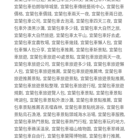
宜蘭包車伯朗咖啡城堡
,
宜蘭包車傳統藝術中心
,
宜蘭包車
價格
,
宜蘭包車價錢
,
宜蘭包車兩天一夜
,
宜蘭包車兩日遊
,
宜蘭包車公司
,
宜蘭包車去泡湯
,
宜蘭包車四天三夜
,
宜蘭
包車外澳黑沙灘
,
宜蘭包車多少錢
,
宜蘭包車大自然之旅
,
宜蘭包車大自然旅遊
,
宜蘭包車太平山
,
宜蘭包車好去處
,
宜蘭包車宜農牧場
,
宜蘭包車幾錢
,
宜蘭包車懶人包
,
宜蘭
包車懶人包分享
,
宜蘭包車推薦
,
宜蘭包車新景點
,
宜蘭包
車旅遊
,
宜蘭包車旅遊40處景點
,
宜蘭包車旅遊兩天一夜
,
宜蘭包車旅遊公司
,
宜蘭包車旅遊多少錢
,
宜蘭包車旅遊懶
人包
,
宜蘭包車旅遊推薦
,
宜蘭包車旅遊推薦埤
,
宜蘭包車
旅遊推薦景點
,
宜蘭包車旅遊景點
,
宜蘭包車旅遊景點推薦
,
宜蘭包車旅遊景點整理
,
宜蘭包車旅遊行程
,
宜蘭包車旅遊
規劃
,
宜蘭包車旅遊覽人包
,
宜蘭包車景點
,
宜蘭包車景點
埤湖包
,
宜蘭包車景點外澳沙灘
,
宜蘭包車景點推薦
,
宜蘭
包車景點推薦丟丟噹森林
,
宜蘭包車景點桃源谷
,
宜蘭包車
景點烏石漁港
,
宜蘭包車景點頭城海水浴場
,
宜蘭包車服務
,
宜蘭包車熱門景點
,
宜蘭包車熱門行程
,
宜蘭包車玩的地方
,
宜蘭包車礁溪溫泉
,
宜蘭包車福山植物園
,
宜蘭包車翠峰湖
,
宜蘭包車自由行
,
宜蘭包車蘭陽博物館
,
宜蘭包車行推薦
,