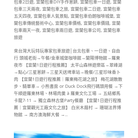
包車2日遊
,
宜蘭包車DIY手作蔥餅
,
宜蘭包車一日遊
,
宜蘭
包車三天兩夜
,
宜蘭包車之旅
,
宜蘭包車二日遊
,
宜蘭包車
五天四夜
,
宜蘭包車人氣景點
,
宜蘭包車伯朗咖啡城堡
,
宜
蘭包車傳統藝術中心
,
宜蘭包車價格
,
宜蘭包車價錢
,
宜蘭
包車兩天一夜
,
宜蘭包車兩日遊
,
宜蘭包車公司
,
宜蘭包車
旅遊
來台灣大玩特玩專家包車旅遊│台北包車、一日遊、自由
行 頭城老街→午餐/金車城堡咖啡館→蘭陽博物館→羅東
夜市 【宜蘭1日遊行程推薦】 太平山森林遊樂區→翠峰湖
→點心/三星蔥餅→三星天送埤車站→晚餐/三星珍味香卜
肉 【宜蘭1日遊行程推薦｜羅東梅花湖之旅】 梅花湖散散
步、騎單車→ 小熊書房 or Duck Dock飛行碼頭用餐 →下
午順遊羅東林場、林場肉羹 à 羅東文化工場 → 五結鄉馬
卡龍7-11 → 獨立森林古堡Party餐廳 【宜蘭1日遊行程推
薦｜宜蘭觀光工廠文化之旅】 白米木屐村 → 珊瑚法界博
物館 → 南方澳海鮮大餐 →...