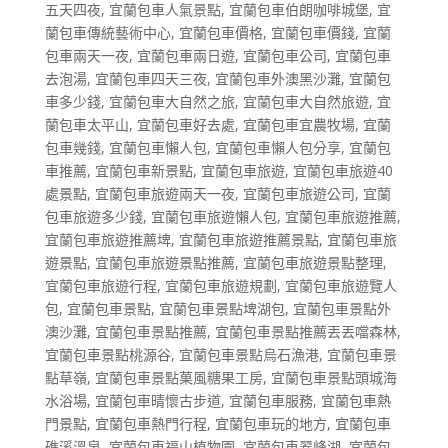
五天四夜
,
宜蘭包車人氣景點
,
宜蘭包車伯朗咖啡城堡
,
宜
蘭包車傳統藝術中心
,
宜蘭包車價格
,
宜蘭包車價錢
,
宜蘭
包車兩天一夜
,
宜蘭包車兩日遊
,
宜蘭包車公司
,
宜蘭包車
去泡湯
,
宜蘭包車四天三夜
,
宜蘭包車外澳黑沙灘
,
宜蘭包
車多少錢
,
宜蘭包車大自然之旅
,
宜蘭包車大自然旅遊
,
宜
蘭包車太平山
,
宜蘭包車好去處
,
宜蘭包車宜農牧場
,
宜蘭
包車幾錢
,
宜蘭包車懶人包
,
宜蘭包車懶人包分享
,
宜蘭包
車推薦
,
宜蘭包車新景點
,
宜蘭包車旅遊
,
宜蘭包車旅遊40
處景點
,
宜蘭包車旅遊兩天一夜
,
宜蘭包車旅遊公司
,
宜蘭
包車旅遊多少錢
,
宜蘭包車旅遊懶人包
,
宜蘭包車旅遊推薦
,
宜蘭包車旅遊推薦埤
,
宜蘭包車旅遊推薦景點
,
宜蘭包車旅
遊景點
,
宜蘭包車旅遊景點推薦
,
宜蘭包車旅遊景點整理
,
宜蘭包車旅遊行程
,
宜蘭包車旅遊規劃
,
宜蘭包車旅遊覽人
包
,
宜蘭包車景點
,
宜蘭包車景點埤湖包
,
宜蘭包車景點外
澳沙灘
,
宜蘭包車景點推薦
,
宜蘭包車景點推薦丟丟噹森林
,
宜蘭包車景點桃源谷
,
宜蘭包車景點烏石漁港
,
宜蘭包車景
點草嶺
,
宜蘭包車景點菓風糖果工房
,
宜蘭包車景點頭城海
水浴場
,
宜蘭包車晴懷古步道
,
宜蘭包車服務
,
宜蘭包車熱
門景點
,
宜蘭包車熱門行程
,
宜蘭包車玩的地方
,
宜蘭包車
礁溪溫泉
,
宜蘭包車福山植物園
,
宜蘭包車翠峰湖
,
宜蘭包