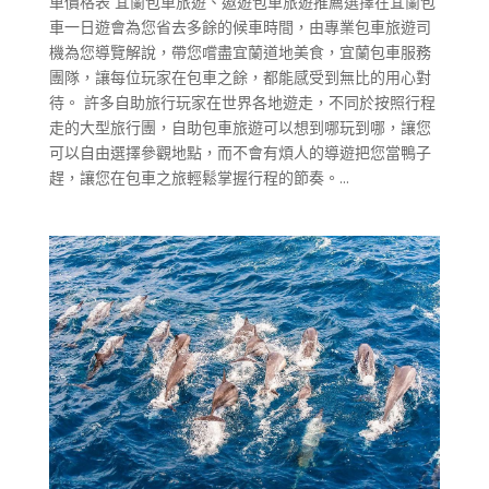
車價格表 宜蘭包車旅遊、遨遊包車旅遊推薦選擇在宜蘭包
車一日遊會為您省去多餘的候車時間，由專業包車旅遊司
機為您導覽解說，帶您嚐盡宜蘭道地美食，宜蘭包車服務
團隊，讓每位玩家在包車之餘，都能感受到無比的用心對
待。 許多自助旅行玩家在世界各地遊走，不同於按照行程
走的大型旅行團，自助包車旅遊可以想到哪玩到哪，讓您
可以自由選擇參觀地點，而不會有煩人的導遊把您當鴨子
趕，讓您在包車之旅輕鬆掌握行程的節奏。...