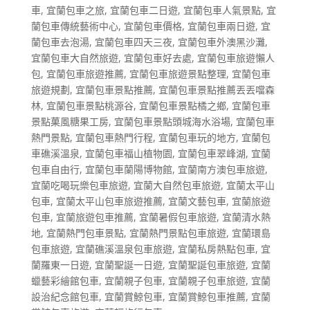
車
,
宜蘭包車之旅
,
宜蘭包車二日遊
,
宜蘭包車人氣景點
,
宜
蘭包車傳統藝術中心
,
宜蘭包車價格
,
宜蘭包車兩日遊
,
宜
蘭包車去泡湯
,
宜蘭包車四天三夜
,
宜蘭包車外澳黑沙灘
,
宜蘭包車大自然旅遊
,
宜蘭包車好去處
,
宜蘭包車旅遊懶人
包
,
宜蘭包車旅遊推薦
,
宜蘭包車旅遊景點整理
,
宜蘭包車
旅遊規劃
,
宜蘭包車景點推薦
,
宜蘭包車景點推薦丟丟噹森
林
,
宜蘭包車景點桃源谷
,
宜蘭包車景點橘之鄉
,
宜蘭包車
景點菓風糖果工房
,
宜蘭包車景點頭城海水浴場
,
宜蘭包車
熱門景點
,
宜蘭包車熱門行程
,
宜蘭包車玩的地方
,
宜蘭包
車礁溪溫泉
,
宜蘭包車福山植物園
,
宜蘭包車翠峰湖
,
宜蘭
包車自由行
,
宜蘭包車蘭陽博物館
,
宜蘭南方澳包車旅遊
,
宜蘭吃喝玩樂包車旅遊
,
宜蘭大自然包車旅遊
,
宜蘭太平山
包車
,
宜蘭太平山包車旅遊推薦
,
宜蘭文藝包車
,
宜蘭旅遊
包車
,
宜蘭旅遊包車推薦
,
宜蘭暑假包車旅遊
,
宜蘭清水熱
地
,
宜蘭熱門包車景點
,
宜蘭熱門景點包車旅遊
,
宜蘭環島
包車旅遊
,
宜蘭礁溪溫泉包車旅遊
,
宜蘭私房熱點包車
,
宜
蘭羅東一日遊
,
宜蘭聖誕一日遊
,
宜蘭聖誕包車旅遊
,
宜蘭
蠟藝彩繪館包車
,
宜蘭親子包車
,
宜蘭親子包車旅遊
,
宜蘭
設治紀念館包車
,
宜蘭賞鯨包車
,
宜蘭賞鯨包車推薦
,
宜蘭