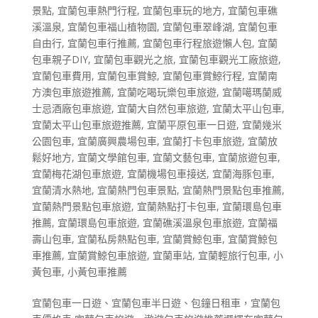
景點
,
宜蘭包車熱門行程
,
宜蘭包車玩的地方
,
宜蘭包車礁
溪溫泉
,
宜蘭包車福山植物園
,
宜蘭包車翠峰湖
,
宜蘭包車
自由行
,
宜蘭包車行推薦
,
宜蘭包車行程旅遊懶人包
,
宜蘭
包車親子DIY
,
宜蘭包車觀光之旅
,
宜蘭包車觀光工廠旅遊
,
宜蘭包車費用
,
宜蘭包車賞鯨
,
宜蘭包車賞鯨行程
,
宜蘭南
方澳包車旅遊推薦
,
宜蘭吃喝玩樂包車旅遊
,
宜蘭噶瑪蘭威
士忌酒廠包車旅遊
,
宜蘭大自然包車旅遊
,
宜蘭太平山包車
,
宜蘭太平山包車旅遊推薦
,
宜蘭平原包車一日遊
,
宜蘭幾米
公園包車
,
宜蘭廣興農場包車
,
宜蘭打卡包車旅遊
,
宜蘭放
鬆好地方
,
宜蘭文學館包車
,
宜蘭文藝包車
,
宜蘭旅遊包車
,
宜蘭梅花湖包車旅遊
,
宜蘭機場包車接送
,
宜蘭海豚包車
,
宜蘭清水熱地
,
宜蘭熱門包車景點
,
宜蘭熱門景點包車推薦
,
宜蘭熱門景點包車旅遊
,
宜蘭熱點打卡包車
,
宜蘭環島包車
推薦
,
宜蘭環島包車旅遊
,
宜蘭礁溪溫泉包車旅遊
,
宜蘭福
壽山包車
,
宜蘭私房熱點包車
,
宜蘭賞鯨包車
,
宜蘭賞鯨包
車推薦
,
宜蘭賞鯨包車旅遊
,
宜蘭車站
,
宜蘭輕旅行包車
,
小
黃包車
,
小黃包車推薦
宜蘭包車一日遊、宜蘭包車半日遊、包鐘日租車，宜蘭包