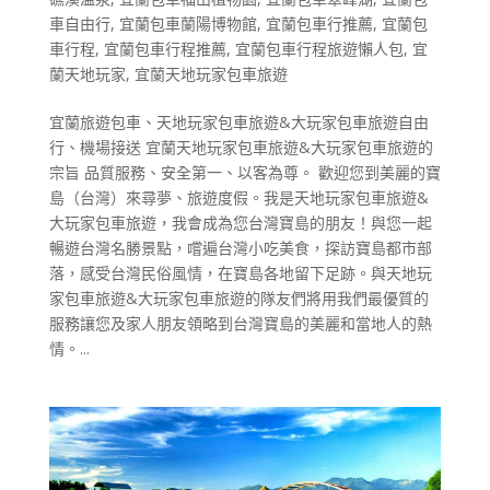
車自由行
,
宜蘭包車蘭陽博物館
,
宜蘭包車行推薦
,
宜蘭包
車行程
,
宜蘭包車行程推薦
,
宜蘭包車行程旅遊懶人包
,
宜
蘭天地玩家
,
宜蘭天地玩家包車旅遊
宜蘭旅遊包車、天地玩家包車旅遊&大玩家包車旅遊自由
行、機場接送 宜蘭天地玩家包車旅遊&大玩家包車旅遊的
宗旨 品質服務、安全第一、以客為尊。 歡迎您到美麗的寶
島（台灣）來尋夢、旅遊度假。我是天地玩家包車旅遊&
大玩家包車旅遊，我會成為您台灣寶島的朋友！與您一起
暢遊台灣名勝景點，嚐遍台灣小吃美食，探訪寶島都市部
落，感受台灣民俗風情，在寶島各地留下足跡。與天地玩
家包車旅遊&大玩家包車旅遊的隊友們將用我們最優質的
服務讓您及家人朋友領略到台灣寶島的美麗和當地人的熱
情。...