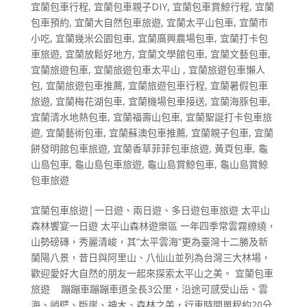
宜蘭包車行程
,
宜蘭包車親子DIY
,
宜蘭包車賞鯨行程
,
宜蘭
包車預約
,
宜蘭大自然包車旅遊
,
宜蘭太平山包車
,
宜蘭市
小吃
,
宜蘭幾米公園包車
,
宜蘭廣興農場包車
,
宜蘭打卡包
車旅遊
,
宜蘭放鬆好地方
,
宜蘭文學館包車
,
宜蘭文藝包車
,
宜蘭旅遊包車
,
宜蘭旅遊包車太平山
,
宜蘭旅遊包車懶人
包
,
宜蘭旅遊包車推薦
,
宜蘭旅遊包車行程
,
宜蘭暑假包車
旅遊
,
宜蘭梅花湖包車
,
宜蘭機場包車接送
,
宜蘭海豚包車
,
宜蘭清水地熱包車
,
宜蘭福壽山包車
,
宜蘭聖誕打卡包車旅
遊
,
宜蘭藝術包車
,
宜蘭蘇澳包車推薦
,
宜蘭親子包車
,
宜蘭
餅發明館包車旅遊
,
宜蘭香草菲菲包車旅遊
,
黃頁包車
,
龜
山島包車
,
龜山島包車旅遊
,
龜山島賞鯨包車
,
龜山島賞鯨
包車旅遊
宜蘭包車旅遊│一日遊、兩日遊、多日遊包車旅遊 太平山
森林饗宴一日遊 太平山森林遊樂區 一年四季常雲霧繚繞，
山勢磅磚，秀麗清峻，其”太平雲海”更為臺灣十二勝及新
蘭陽八景，昔日與阿里山、八仙山並列為台灣三大林場，
歡迎愛好大自然的朋友一起來探索太平山之美。 宜蘭包車
旅遊 蹦蹦車蹦蹦車道全長3公里，沿途可感受山岳、雲
海、峭壁、斷崖、神木、森林之美，行車時間單程約20分