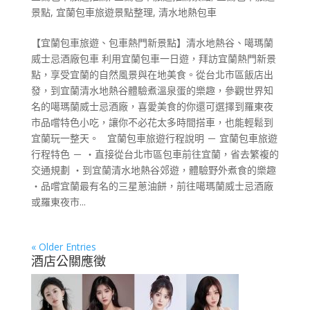
景點
,
宜蘭包車旅遊景點整理
,
清水地熱包車
【宜蘭包車旅遊、包車熱門新景點】清水地熱谷、噶瑪蘭
威士忌酒廠包車 利用宜蘭包車一日遊，拜訪宜蘭熱門新景
點，享受宜蘭的自然風景與在地美食。從台北市區飯店出
發，到宜蘭清水地熱谷體驗煮溫泉蛋的樂趣，參觀世界知
名的噶瑪蘭威士忌酒廠，喜愛美食的你還可選擇到羅東夜
市品嚐特色小吃，讓你不必花太多時間搭車，也能輕鬆到
宜蘭玩一整天。 宜蘭包車旅遊行程說明 － 宜蘭包車旅遊
行程特色 － ・直接從台北市區包車前往宜蘭，省去繁複的
交通規劃 ・到宜蘭清水地熱谷郊遊，體驗野外煮食的樂趣
・品嚐宜蘭最有名的三星蔥油餅，前往噶瑪蘭威士忌酒廠
或羅東夜市...
« Older Entries
酒店公關應徵