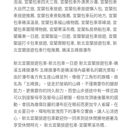
泡湯
,
宜蘭包車四天三夜
,
宜蘭包車外澳黑沙灘
,
宜蘭包車
大自然之旅
,
宜蘭包車旅遊
,
宜蘭包車旅遊懶人包
,
宜蘭包
車旅遊推薦
,
宜蘭包車景點推薦
,
宜蘭包車玩的地方
,
宜蘭
包車礁溪溫泉
,
宜蘭包車福山植物園
,
宜蘭包車翠峰湖
,
宜
蘭包車蘭陽博物館
,
宜蘭寒溪吊橋
,
宜蘭私房熱點包車
,
宜
蘭羅東一日遊
,
宜蘭聖誕一日遊
,
宜蘭聖誕包車旅遊
,
宜蘭
聖誕打卡包車旅遊
,
宜蘭賞鯨包車
,
新北宜蘭旅遊包車
,
新
北宜蘭旅遊包車行程推薦
,
礁溪五峰旗瀑布
新北宜蘭旅遊包車-新北包車一日遊 新北宜蘭旅遊包車-礁
溪五峰旗瀑布 五峰旗瀑布是礁溪境內最著名的觀光景點，
由於瀑布後方有五座山峰並列，像極了三角形的旗幟，故
名為「五峰旗」。徒走於陡峭的山峰，不僅需要你的腿部
肌力，更需要你的持久耐力，而登山步道途中有一條岔路
可以到達聖母亭及聖母山莊朝聖，相信攻頂後後襲來的感
動，會因為雄偉壯麗的瀑布近在眼前而更加令人雀躍，在
炎炎夏日中，嘩啦啦宣洩而下的瀑布交響曲，讓人沁涼透
心，新北宜蘭旅遊包車歡迎你一同來到這休閒勝地避暑及
享受休閒時光。 新北宜蘭旅遊包車-宜蘭寒溪吊橋...