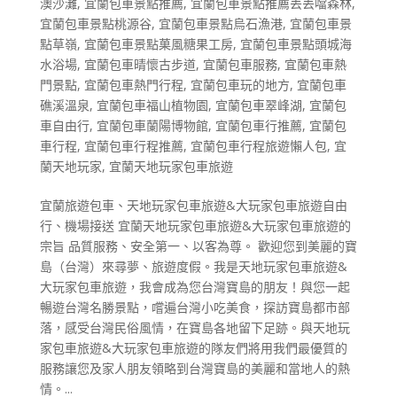
澳沙灘
,
宜蘭包車景點推薦
,
宜蘭包車景點推薦丟丟噹森林
,
宜蘭包車景點桃源谷
,
宜蘭包車景點烏石漁港
,
宜蘭包車景
點草嶺
,
宜蘭包車景點菓風糖果工房
,
宜蘭包車景點頭城海
水浴場
,
宜蘭包車晴懷古步道
,
宜蘭包車服務
,
宜蘭包車熱
門景點
,
宜蘭包車熱門行程
,
宜蘭包車玩的地方
,
宜蘭包車
礁溪溫泉
,
宜蘭包車福山植物園
,
宜蘭包車翠峰湖
,
宜蘭包
車自由行
,
宜蘭包車蘭陽博物館
,
宜蘭包車行推薦
,
宜蘭包
車行程
,
宜蘭包車行程推薦
,
宜蘭包車行程旅遊懶人包
,
宜
蘭天地玩家
,
宜蘭天地玩家包車旅遊
宜蘭旅遊包車、天地玩家包車旅遊&大玩家包車旅遊自由
行、機場接送 宜蘭天地玩家包車旅遊&大玩家包車旅遊的
宗旨 品質服務、安全第一、以客為尊。 歡迎您到美麗的寶
島（台灣）來尋夢、旅遊度假。我是天地玩家包車旅遊&
大玩家包車旅遊，我會成為您台灣寶島的朋友！與您一起
暢遊台灣名勝景點，嚐遍台灣小吃美食，探訪寶島都市部
落，感受台灣民俗風情，在寶島各地留下足跡。與天地玩
家包車旅遊&大玩家包車旅遊的隊友們將用我們最優質的
服務讓您及家人朋友領略到台灣寶島的美麗和當地人的熱
情。...