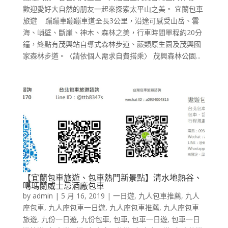
歡迎愛好大自然的朋友一起來探索太平山之美。 宜蘭包車
旅遊 蹦蹦車蹦蹦車道全長3公里，沿途可感受山岳、雲
海、峭壁、斷崖、神木、森林之美，行車時間單程約20分
鐘，終點有茂興站自導式森林步道、蕨類原生園及茂興國
家森林步道。〈請依個人需求自費搭乘〉 茂興森林公園...
【宜蘭包車旅遊、包車熱門新景點】清水地熱谷、
噶瑪蘭威士忌酒廠包車
by
admin
|
5 月 16, 2019
|
一日遊
,
九人包車推薦
,
九人
座包車
,
九人座包車一日遊
,
九人座包車推薦
,
九人座包車
旅遊
,
九份一日遊
,
九份包車
,
包車
,
包車一日遊
,
包車一日