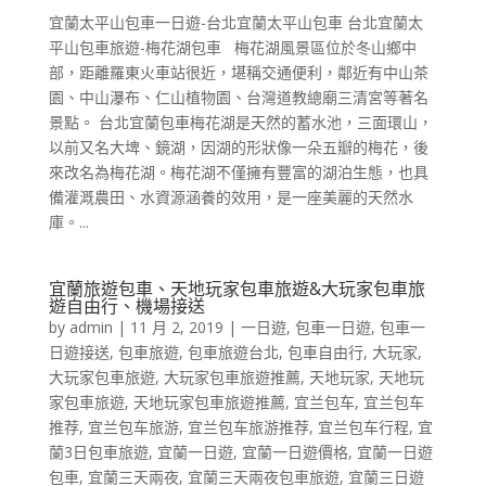
宜蘭太平山包車一日遊-台北宜蘭太平山包車 台北宜蘭太
平山包車旅遊-梅花湖包車 梅花湖風景區位於冬山鄉中
部，距離羅東火車站很近，堪稱交通便利，鄰近有中山茶
園、中山瀑布、仁山植物園、台灣道教總廟三清宮等著名
景點。 台北宜蘭包車梅花湖是天然的蓄水池，三面環山，
以前又名大埤、鏡湖，因湖的形狀像一朵五瓣的梅花，後
來改名為梅花湖。梅花湖不僅擁有豐富的湖泊生態，也具
備灌溉農田、水資源涵養的效用，是一座美麗的天然水
庫。...
宜蘭旅遊包車、天地玩家包車旅遊&大玩家包車旅
遊自由行、機場接送
by
admin
|
11 月 2, 2019
|
一日遊
,
包車一日遊
,
包車一
日遊接送
,
包車旅遊
,
包車旅遊台北
,
包車自由行
,
大玩家
,
大玩家包車旅遊
,
大玩家包車旅遊推薦
,
天地玩家
,
天地玩
家包車旅遊
,
天地玩家包車旅遊推薦
,
宜兰包车
,
宜兰包车
推荐
,
宜兰包车旅游
,
宜兰包车旅游推荐
,
宜兰包车行程
,
宜
蘭3日包車旅遊
,
宜蘭一日遊
,
宜蘭一日遊價格
,
宜蘭一日遊
包車
,
宜蘭三天兩夜
,
宜蘭三天兩夜包車旅遊
,
宜蘭三日遊