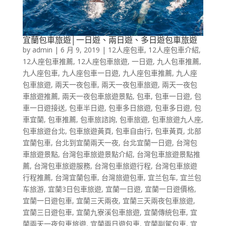
宜蘭包車旅遊│一日遊、兩日遊、多日遊包車旅遊
by
admin
|
6 月 9, 2019
|
12人座包車
,
12人座包車介紹
,
12人座包車推薦
,
12人座包車旅遊
,
一日遊
,
九人包車推薦
,
九人座包車
,
九人座包車一日遊
,
九人座包車推薦
,
九人座
包車旅遊
,
兩天一夜包車
,
兩天一夜包車旅遊
,
兩天一夜包
車旅遊推薦
,
兩天一夜包車旅遊景點
,
包車
,
包車一日遊
,
包
車一日遊接送
,
包車半日遊
,
包車多日旅遊
,
包車多日遊
,
包
車宜蘭
,
包車推薦
,
包車旅諮詢
,
包車旅遊
,
包車旅遊九人座
,
包車旅遊台北
,
包車旅遊黃頁
,
包車自由行
,
包車黃頁
,
北部
宜蘭包車
,
台北到宜蘭兩天一夜
,
台北宜蘭一日遊
,
台灣包
車旅遊景點
,
台灣包車旅遊景點介紹
,
台灣包車旅遊景點推
薦
,
台灣包車旅遊服務
,
台灣包車旅遊行程
,
台灣包車旅遊
行程推薦
,
台灣宜蘭包車
,
台灣旅遊包車
,
宜兰包车
,
宜兰包
车旅游
,
宜蘭3日包車旅遊
,
宜蘭一日遊
,
宜蘭一日遊價格
,
宜蘭一日遊包車
,
宜蘭三天兩夜
,
宜蘭三天兩夜包車旅遊
,
宜蘭三日遊包車
,
宜蘭九寮溪包車旅遊
,
宜蘭傳統包車
,
宜
蘭兩天一夜包車旅遊
,
宜蘭兩日遊包車
,
宜蘭副駕包車
,
宜