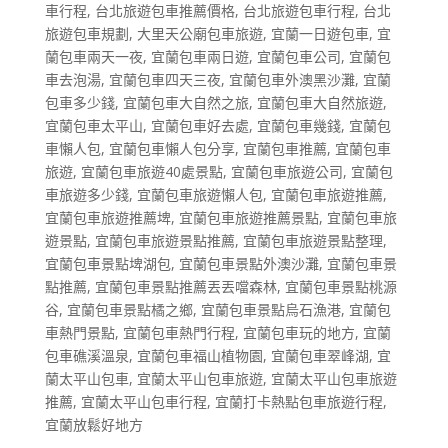
車行程
,
台北旅遊包車推薦價格
,
台北旅遊包車行程
,
台北
旅遊包車規劃
,
大里天公廟包車旅遊
,
宜蘭一日遊包車
,
宜
蘭包車兩天一夜
,
宜蘭包車兩日遊
,
宜蘭包車公司
,
宜蘭包
車去泡湯
,
宜蘭包車四天三夜
,
宜蘭包車外澳黑沙灘
,
宜蘭
包車多少錢
,
宜蘭包車大自然之旅
,
宜蘭包車大自然旅遊
,
宜蘭包車太平山
,
宜蘭包車好去處
,
宜蘭包車幾錢
,
宜蘭包
車懶人包
,
宜蘭包車懶人包分享
,
宜蘭包車推薦
,
宜蘭包車
旅遊
,
宜蘭包車旅遊40處景點
,
宜蘭包車旅遊公司
,
宜蘭包
車旅遊多少錢
,
宜蘭包車旅遊懶人包
,
宜蘭包車旅遊推薦
,
宜蘭包車旅遊推薦埤
,
宜蘭包車旅遊推薦景點
,
宜蘭包車旅
遊景點
,
宜蘭包車旅遊景點推薦
,
宜蘭包車旅遊景點整理
,
宜蘭包車景點埤湖包
,
宜蘭包車景點外澳沙灘
,
宜蘭包車景
點推薦
,
宜蘭包車景點推薦丟丟噹森林
,
宜蘭包車景點桃源
谷
,
宜蘭包車景點橘之鄉
,
宜蘭包車景點烏石漁港
,
宜蘭包
車熱門景點
,
宜蘭包車熱門行程
,
宜蘭包車玩的地方
,
宜蘭
包車礁溪溫泉
,
宜蘭包車福山植物園
,
宜蘭包車翠峰湖
,
宜
蘭太平山包車
,
宜蘭太平山包車旅遊
,
宜蘭太平山包車旅遊
推薦
,
宜蘭太平山包車行程
,
宜蘭打卡熱點包車旅遊行程
,
宜蘭放鬆好地方