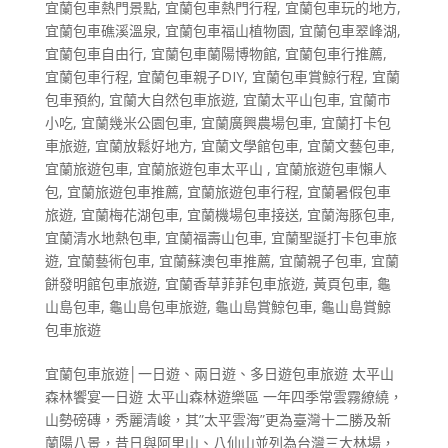
宜蘭包車熱門景點
,
宜蘭包車熱門行程
,
宜蘭包車玩的地方
,
宜蘭包車礁溪溫泉
,
宜蘭包車福山植物園
,
宜蘭包車翠峰湖
,
宜蘭包車自由行
,
宜蘭包車蘭陽博物館
,
宜蘭包車行推薦
,
宜蘭包車行程
,
宜蘭包車親子DIY
,
宜蘭包車賞鯨行程
,
宜蘭
包車預約
,
宜蘭大自然包車旅遊
,
宜蘭太平山包車
,
宜蘭市
小吃
,
宜蘭幾米公園包車
,
宜蘭廣興農場包車
,
宜蘭打卡包
車旅遊
,
宜蘭放鬆好地方
,
宜蘭文學館包車
,
宜蘭文藝包車
,
宜蘭旅遊包車
,
宜蘭旅遊包車太平山
,
宜蘭旅遊包車懶人
包
,
宜蘭旅遊包車推薦
,
宜蘭旅遊包車行程
,
宜蘭暑假包車
旅遊
,
宜蘭梅花湖包車
,
宜蘭機場包車接送
,
宜蘭海豚包車
,
宜蘭清水地熱包車
,
宜蘭福壽山包車
,
宜蘭聖誕打卡包車旅
遊
,
宜蘭藝術包車
,
宜蘭蘇澳包車推薦
,
宜蘭親子包車
,
宜蘭
餅發明館包車旅遊
,
宜蘭香草菲菲包車旅遊
,
黃頁包車
,
龜
山島包車
,
龜山島包車旅遊
,
龜山島賞鯨包車
,
龜山島賞鯨
包車旅遊
宜蘭包車旅遊│一日遊、兩日遊、多日遊包車旅遊 太平山
森林饗宴一日遊 太平山森林遊樂區 一年四季常雲霧繚繞，
山勢磅磚，秀麗清峻，其”太平雲海”更為臺灣十二勝及新
蘭陽八景，昔日與阿里山、八仙山並列為台灣三大林場，