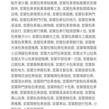
點外澳沙灘
,
宜蘭包車景點推薦
,
宜蘭包車景點推薦丟丟噹
森林
,
宜蘭包車景點菓風糖果工房
,
宜蘭包車景點頭城海水
浴場
,
宜蘭包車晴懷古步道
,
宜蘭包車服務
,
宜蘭包車熱門
景點
,
宜蘭包車熱門行程
,
宜蘭包車玩的地方
,
宜蘭包車礁
溪溫泉
,
宜蘭包車福山植物園
,
宜蘭包車翠峰湖
,
宜蘭包車
自由行
,
宜蘭包車行推薦
,
宜蘭包車行程旅遊懶人包
,
宜蘭
包車親子DIY
,
宜蘭包車觀光之旅
,
宜蘭包車觀光工廠旅遊
,
宜蘭包車費用
,
宜蘭包車賞鯨
,
宜蘭包車賞鯨行程
,
宜蘭南
方澳包車旅遊推薦
,
宜蘭吃喝玩樂包車旅遊
,
宜蘭噶瑪蘭威
士忌酒廠包車旅遊
,
宜蘭大自然包車旅遊
,
宜蘭太平山包車
,
宜蘭太平山包車旅遊推薦
,
宜蘭平原包車一日遊
,
宜蘭幾米
公園包車
,
宜蘭廣興農場包車
,
宜蘭打卡包車旅遊
,
宜蘭放
鬆好地方
,
宜蘭文學館包車
,
宜蘭文藝包車
,
宜蘭旅遊包車
,
宜蘭梅花湖包車旅遊
,
宜蘭機場包車接送
,
宜蘭海豚包車
,
宜蘭清水熱地
,
宜蘭熱門包車景點
,
宜蘭熱門景點包車推薦
,
宜蘭熱門景點包車旅遊
,
宜蘭熱點打卡包車
,
宜蘭環島包車
推薦
,
宜蘭環島包車旅遊
,
宜蘭礁溪溫泉包車旅遊
,
宜蘭福
壽山包車
,
宜蘭私房熱點包車
,
宜蘭賞鯨包車
,
宜蘭賞鯨包
車推薦
,
宜蘭賞鯨包車旅遊
,
宜蘭車站
,
宜蘭輕旅行包車
,
小