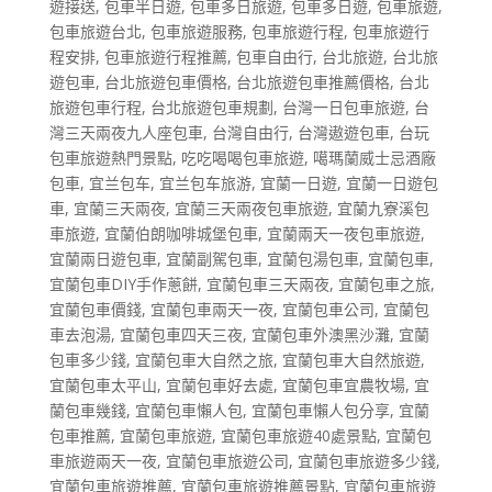
遊接送
,
包車半日遊
,
包車多日旅遊
,
包車多日遊
,
包車旅遊
,
包車旅遊台北
,
包車旅遊服務
,
包車旅遊行程
,
包車旅遊行
程安排
,
包車旅遊行程推薦
,
包車自由行
,
台北旅遊
,
台北旅
遊包車
,
台北旅遊包車價格
,
台北旅遊包車推薦價格
,
台北
旅遊包車行程
,
台北旅遊包車規劃
,
台灣一日包車旅遊
,
台
灣三天兩夜九人座包車
,
台灣自由行
,
台灣遨遊包車
,
台玩
包車旅遊熱門景點
,
吃吃喝喝包車旅遊
,
噶瑪蘭威士忌酒廠
包車
,
宜兰包车
,
宜兰包车旅游
,
宜蘭一日遊
,
宜蘭一日遊包
車
,
宜蘭三天兩夜
,
宜蘭三天兩夜包車旅遊
,
宜蘭九寮溪包
車旅遊
,
宜蘭伯朗咖啡城堡包車
,
宜蘭兩天一夜包車旅遊
,
宜蘭兩日遊包車
,
宜蘭副駕包車
,
宜蘭包湯包車
,
宜蘭包車
,
宜蘭包車DIY手作蔥餅
,
宜蘭包車三天兩夜
,
宜蘭包車之旅
,
宜蘭包車價錢
,
宜蘭包車兩天一夜
,
宜蘭包車公司
,
宜蘭包
車去泡湯
,
宜蘭包車四天三夜
,
宜蘭包車外澳黑沙灘
,
宜蘭
包車多少錢
,
宜蘭包車大自然之旅
,
宜蘭包車大自然旅遊
,
宜蘭包車太平山
,
宜蘭包車好去處
,
宜蘭包車宜農牧場
,
宜
蘭包車幾錢
,
宜蘭包車懶人包
,
宜蘭包車懶人包分享
,
宜蘭
包車推薦
,
宜蘭包車旅遊
,
宜蘭包車旅遊40處景點
,
宜蘭包
車旅遊兩天一夜
,
宜蘭包車旅遊公司
,
宜蘭包車旅遊多少錢
,
宜蘭包車旅遊推薦
,
宜蘭包車旅遊推薦景點
,
宜蘭包車旅遊