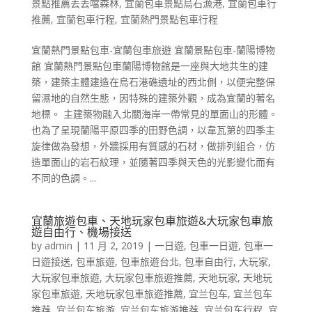
景點推薦丟丟噹森林
,
宜蘭包車景點烏石漁港
,
宜蘭包車行
推薦
,
宜蘭包車行程
,
宜蘭熱門景點包車行程
宜蘭熱門景點包車-宜蘭包車旅遊 宜蘭景點包車-蘭陽博物
館 宜蘭熱門景點包車蘭陽博物館是一座與大地共生的建
築，建築主體建造在烏石港礁遺址的西北側，以便完整保
留濕地的自然生態，因特殊的建築外觀，成為宜蘭的著名
地標。 主建築物融入北關海岸一帶常見的單面山的形體。
也為了呈現蘭陽平原四季的田野色調，以韋瓦第的四季主
旋律做為發想，外牆採用有質感的石材，做排列組合，仿
造單面山的岩石紋理，並隨著四季與天色的光影變化而有
不同的色調。...
宜蘭旅遊包車、天地玩家包車旅遊&大玩家包車旅
遊自由行、機場接送
by
admin
|
11 月 2, 2019
|
一日遊
,
包車一日遊
,
包車一
日遊接送
,
包車旅遊
,
包車旅遊台北
,
包車自由行
,
大玩家
,
大玩家包車旅遊
,
大玩家包車旅遊推薦
,
天地玩家
,
天地玩
家包車旅遊
,
天地玩家包車旅遊推薦
,
宜兰包车
,
宜兰包车
推荐
,
宜兰包车旅游
,
宜兰包车旅游推荐
,
宜兰包车行程
,
宜