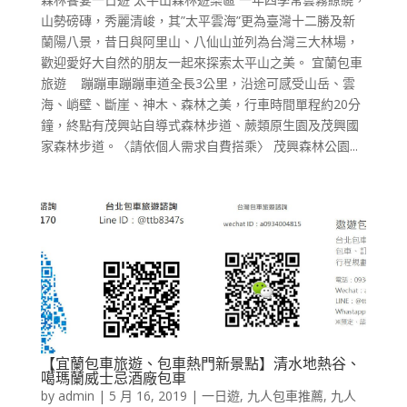
山勢磅磚，秀麗清峻，其”太平雲海”更為臺灣十二勝及新
蘭陽八景，昔日與阿里山、八仙山並列為台灣三大林場，
歡迎愛好大自然的朋友一起來探索太平山之美。 宜蘭包車
旅遊 蹦蹦車蹦蹦車道全長3公里，沿途可感受山岳、雲
海、峭壁、斷崖、神木、森林之美，行車時間單程約20分
鐘，終點有茂興站自導式森林步道、蕨類原生園及茂興國
家森林步道。〈請依個人需求自費搭乘〉 茂興森林公園...
【宜蘭包車旅遊、包車熱門新景點】清水地熱谷、
噶瑪蘭威士忌酒廠包車
by
admin
|
5 月 16, 2019
|
一日遊
,
九人包車推薦
,
九人