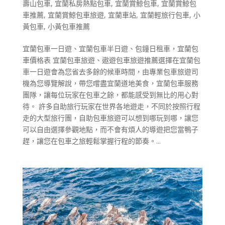
壽山包車
,
宜蘭私房熱點包車
,
宜蘭賞鯨包車
,
宜蘭賞鯨包
車推薦
,
宜蘭賞鯨包車旅遊
,
宜蘭車站
,
宜蘭輕旅行包車
,
小
黃包車
,
小黃包車推薦
宜蘭包車一日遊、宜蘭包車半日遊、包鐘日租車，宜蘭包
車價格表 宜蘭包車旅遊、遨遊包車旅遊推薦選擇在宜蘭包
車一日遊會為您省去多餘的候車時間，由專業包車旅遊司
機為您導覽解說，帶您嚐盡宜蘭道地美食，宜蘭包車服務
團隊，讓每位玩家在包車之餘，都能感受到無比的用心對
待。 許多自助旅行玩家在世界各地遊走，不同於按照行程
走的大型旅行團，自助包車旅遊可以想到哪玩到哪，讓您
可以自由選擇參觀地點，而不會有煩人的導遊把您當鴨子
趕，讓您在包車之旅輕鬆掌握行程的節奏。...