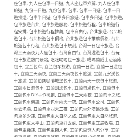
座包車
,
九人座包車一日遊
,
九人座包車推薦
,
九人座包車
旅遊
,
九份一日遊
,
九份包車
,
包車
,
包車一日遊
,
包車一日
遊接送
,
包車半日遊
,
包車多日旅遊
,
包車多日遊
,
包車旅遊
,
包車旅遊台北
,
包車旅遊服務
,
包車旅遊行程
,
包車旅遊行
程安排
,
包車旅遊行程推薦
,
包車自由行
,
台北旅遊
,
台北旅
遊包車
,
台北旅遊包車價格
,
台北旅遊包車推薦價格
,
台北
旅遊包車行程
,
台北旅遊包車規劃
,
台灣一日包車旅遊
,
台
灣三天兩夜九人座包車
,
台灣自由行
,
台灣遨遊包車
,
台玩
包車旅遊熱門景點
,
吃吃喝喝包車旅遊
,
噶瑪蘭威士忌酒廠
包車
,
宜兰包车
,
宜兰包车旅游
,
宜蘭一日遊
,
宜蘭一日遊包
車
,
宜蘭三天兩夜
,
宜蘭三天兩夜包車旅遊
,
宜蘭九寮溪包
車旅遊
,
宜蘭伯朗咖啡城堡包車
,
宜蘭兩天一夜包車旅遊
,
宜蘭兩日遊包車
,
宜蘭副駕包車
,
宜蘭包湯包車
,
宜蘭包車
,
宜蘭包車DIY手作蔥餅
,
宜蘭包車三天兩夜
,
宜蘭包車之旅
,
宜蘭包車價錢
,
宜蘭包車兩天一夜
,
宜蘭包車公司
,
宜蘭包
車去泡湯
,
宜蘭包車四天三夜
,
宜蘭包車外澳黑沙灘
,
宜蘭
包車多少錢
,
宜蘭包車大自然之旅
,
宜蘭包車大自然旅遊
,
宜蘭包車太平山
,
宜蘭包車好去處
,
宜蘭包車宜農牧場
,
宜
蘭包車幾錢
,
宜蘭包車懶人包
,
宜蘭包車懶人包分享
,
宜蘭
包車推薦
,
宜蘭包車旅遊
,
宜蘭包車旅遊40處景點
,
宜蘭包