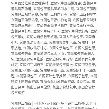
包車景點推薦丟丟噹森林
,
宜蘭包車景點桃源谷
,
宜蘭包車
景點烏石漁港
,
宜蘭包車景點頭城海水浴場
,
宜蘭包車服務
,
宜蘭包車熱門景點
,
宜蘭包車熱門行程
,
宜蘭包車玩的地方
,
宜蘭包車礁溪溫泉
,
宜蘭包車福山植物園
,
宜蘭包車翠峰湖
,
宜蘭包車自由行
,
宜蘭包車蘭陽博物館
,
宜蘭包車行推薦
,
宜蘭包車行程
,
宜蘭包車親子DIY
,
宜蘭包車賞鯨行程
,
宜蘭
包車預約
,
宜蘭大自然包車旅遊
,
宜蘭太平山包車
,
宜蘭市
小吃
,
宜蘭幾米公園包車
,
宜蘭廣興農場包車
,
宜蘭打卡包
車旅遊
,
宜蘭放鬆好地方
,
宜蘭文學館包車
,
宜蘭文藝包車
,
宜蘭旅遊包車
,
宜蘭旅遊包車太平山
,
宜蘭旅遊包車懶人
包
,
宜蘭旅遊包車推薦
,
宜蘭旅遊包車行程
,
宜蘭暑假包車
旅遊
,
宜蘭梅花湖包車
,
宜蘭機場包車接送
,
宜蘭海豚包車
,
宜蘭清水地熱包車
,
宜蘭福壽山包車
,
宜蘭聖誕打卡包車旅
遊
,
宜蘭藝術包車
,
宜蘭蘇澳包車推薦
,
宜蘭親子包車
,
宜蘭
餅發明館包車旅遊
,
宜蘭香草菲菲包車旅遊
,
黃頁包車
,
龜
山島包車
,
龜山島包車旅遊
,
龜山島賞鯨包車
,
龜山島賞鯨
包車旅遊
宜蘭包車旅遊│一日遊、兩日遊、多日遊包車旅遊 太平山
森林饗宴一日遊 太平山森林遊樂區 一年四季常雲霧繚繞，