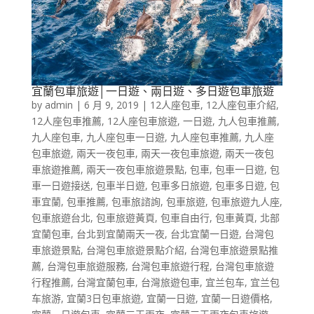
宜蘭包車旅遊│一日遊、兩日遊、多日遊包車旅遊
by
admin
|
6 月 9, 2019
|
12人座包車
,
12人座包車介紹
,
12人座包車推薦
,
12人座包車旅遊
,
一日遊
,
九人包車推薦
,
九人座包車
,
九人座包車一日遊
,
九人座包車推薦
,
九人座
包車旅遊
,
兩天一夜包車
,
兩天一夜包車旅遊
,
兩天一夜包
車旅遊推薦
,
兩天一夜包車旅遊景點
,
包車
,
包車一日遊
,
包
車一日遊接送
,
包車半日遊
,
包車多日旅遊
,
包車多日遊
,
包
車宜蘭
,
包車推薦
,
包車旅諮詢
,
包車旅遊
,
包車旅遊九人座
,
包車旅遊台北
,
包車旅遊黃頁
,
包車自由行
,
包車黃頁
,
北部
宜蘭包車
,
台北到宜蘭兩天一夜
,
台北宜蘭一日遊
,
台灣包
車旅遊景點
,
台灣包車旅遊景點介紹
,
台灣包車旅遊景點推
薦
,
台灣包車旅遊服務
,
台灣包車旅遊行程
,
台灣包車旅遊
行程推薦
,
台灣宜蘭包車
,
台灣旅遊包車
,
宜兰包车
,
宜兰包
车旅游
,
宜蘭3日包車旅遊
,
宜蘭一日遊
,
宜蘭一日遊價格
,