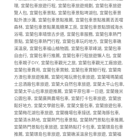
理
,
宜蘭包車旅遊行程
,
宜蘭包車旅遊規劃
,
宜蘭包車旅遊
覽人包
,
宜蘭包車景點
,
宜蘭包車景點埤湖包
,
宜蘭包車景
點外澳沙灘
,
宜蘭包車景點推薦
,
宜蘭包車景點推薦丟丟噹
森林
,
宜蘭包車景點菓風糖果工房
,
宜蘭包車景點頭城海水
浴場
,
宜蘭包車晴懷古步道
,
宜蘭包車服務
,
宜蘭包車熱門
景點
,
宜蘭包車熱門行程
,
宜蘭包車玩的地方
,
宜蘭包車礁
溪溫泉
,
宜蘭包車福山植物園
,
宜蘭包車翠峰湖
,
宜蘭包車
自由行
,
宜蘭包車行推薦
,
宜蘭包車行程旅遊懶人包
,
宜蘭
包車親子DIY
,
宜蘭包車觀光之旅
,
宜蘭包車觀光工廠旅遊
,
宜蘭包車費用
,
宜蘭包車賞鯨
,
宜蘭包車賞鯨行程
,
宜蘭南
方澳包車旅遊推薦
,
宜蘭吃喝玩樂包車旅遊
,
宜蘭噶瑪蘭威
士忌酒廠包車旅遊
,
宜蘭大自然包車旅遊
,
宜蘭太平山包車
,
宜蘭太平山包車旅遊推薦
,
宜蘭平原包車一日遊
,
宜蘭幾米
公園包車
,
宜蘭廣興農場包車
,
宜蘭打卡包車旅遊
,
宜蘭放
鬆好地方
,
宜蘭文學館包車
,
宜蘭文藝包車
,
宜蘭旅遊包車
,
宜蘭梅花湖包車旅遊
,
宜蘭機場包車接送
,
宜蘭海豚包車
,
宜蘭清水熱地
,
宜蘭熱門包車景點
,
宜蘭熱門景點包車推薦
,
宜蘭熱門景點包車旅遊
,
宜蘭熱點打卡包車
,
宜蘭環島包車
推薦
,
宜蘭環島包車旅遊
,
宜蘭礁溪溫泉包車旅遊
,
宜蘭福