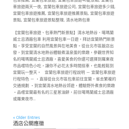
車旅遊兩天一夜
,
宜蘭包車旅遊公司
,
宜蘭包車旅遊多少錢
,
宜蘭包車旅遊推薦
,
宜蘭包車旅遊推薦景點
,
宜蘭包車旅遊
景點
,
宜蘭包車旅遊景點整理
,
清水地熱包車
【宜蘭包車旅遊、包車熱門新景點】清水地熱谷、噶瑪蘭
威士忌酒廠包車 利用宜蘭包車一日遊，拜訪宜蘭熱門新景
點，享受宜蘭的自然風景與在地美食。從台北市區飯店出
發，到宜蘭清水地熱谷體驗煮溫泉蛋的樂趣，參觀世界知
名的噶瑪蘭威士忌酒廠，喜愛美食的你還可選擇到羅東夜
市品嚐特色小吃，讓你不必花太多時間搭車，也能輕鬆到
宜蘭玩一整天。 宜蘭包車旅遊行程說明 － 宜蘭包車旅遊
行程特色 － ・直接從台北市區包車前往宜蘭，省去繁複的
交通規劃 ・到宜蘭清水地熱谷郊遊，體驗野外煮食的樂趣
・品嚐宜蘭最有名的三星蔥油餅，前往噶瑪蘭威士忌酒廠
或羅東夜市...
« Older Entries
酒店公關應徵