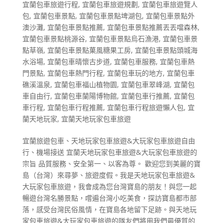
宜蘭包車旅遊行程
,
宜蘭包車旅遊規劃
,
宜蘭包車旅遊覽人
包
,
宜蘭包車景點
,
宜蘭包車景點埤湖包
,
宜蘭包車景點外
澳沙灘
,
宜蘭包車景點推薦
,
宜蘭包車景點推薦丟丟噹森林
,
宜蘭包車景點桃源谷
,
宜蘭包車景點烏石漁港
,
宜蘭包車景
點草嶺
,
宜蘭包車景點菓風糖果工房
,
宜蘭包車景點頭城海
水浴場
,
宜蘭包車晴懷古步道
,
宜蘭包車服務
,
宜蘭包車熱
門景點
,
宜蘭包車熱門行程
,
宜蘭包車玩的地方
,
宜蘭包車
礁溪溫泉
,
宜蘭包車福山植物園
,
宜蘭包車翠峰湖
,
宜蘭包
車自由行
,
宜蘭包車蘭陽博物館
,
宜蘭包車行推薦
,
宜蘭包
車行程
,
宜蘭包車行程推薦
,
宜蘭包車行程旅遊懶人包
,
宜
蘭天地玩家
,
宜蘭天地玩家包車旅遊
宜蘭旅遊包車、天地玩家包車旅遊&大玩家包車旅遊自由
行、機場接送 宜蘭天地玩家包車旅遊&大玩家包車旅遊的
宗旨 品質服務、安全第一、以客為尊。 歡迎您到美麗的寶
島（台灣）來尋夢、旅遊度假。我是天地玩家包車旅遊&
大玩家包車旅遊，我會成為您台灣寶島的朋友！與您一起
暢遊台灣名勝景點，嚐遍台灣小吃美食，探訪寶島都市部
落，感受台灣民俗風情，在寶島各地留下足跡。與天地玩
家包車旅遊&大玩家包車旅遊的隊友們將用我們最優質的