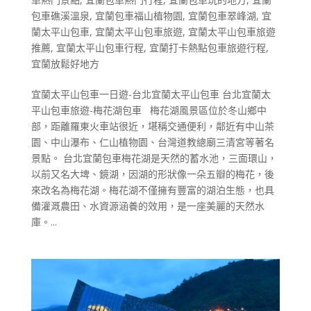
包車礁溪溫泉
,
宜蘭包車福山植物園
,
宜蘭包車翠峰湖
,
宜
蘭太平山包車
,
宜蘭太平山包車旅遊
,
宜蘭太平山包車旅遊
推薦
,
宜蘭太平山包車行程
,
宜蘭打卡熱點包車旅遊行程
,
宜蘭放鬆好地方
宜蘭太平山包車一日遊-台北宜蘭太平山包車 台北宜蘭太
平山包車旅遊-梅花湖包車 梅花湖風景區位於冬山鄉中
部，距離羅東火車站很近，堪稱交通便利，鄰近有中山茶
園、中山瀑布、仁山植物園、台灣道教總廟三清宮等著名
景點。 台北宜蘭包車梅花湖是天然的蓄水池，三面環山，
以前又名大埤、鏡湖，因湖的形狀像一朵五瓣的梅花，後
來改名為梅花湖。梅花湖不僅擁有豐富的湖泊生態，也具
備灌溉農田、水資源涵養的效用，是一座美麗的天然水
庫。...