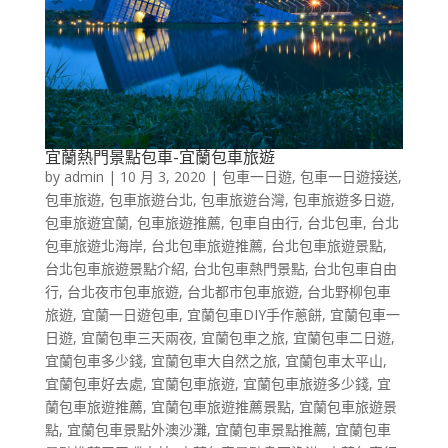
宜蘭熱門景點包車-宜蘭包車旅遊
by
admin
|
10 月 3, 2020
|
包車一日遊
,
包車一日遊接送
,
包車旅遊
,
包車旅遊台北
,
包車旅遊台灣
,
包車旅遊多日遊
,
包車旅遊宜蘭
,
包車旅遊推薦
,
包車自由行
,
台北包車
,
台北
包車旅遊北海岸
,
台北包車旅遊推薦
,
台北包車旅遊景點
,
台北包車旅遊景點介紹
,
台北包車熱門景點
,
台北包車自由
行
,
台北夜市包車旅遊
,
台北都市包車旅遊
,
台北野柳包車
旅遊
,
宜蘭一日遊包車
,
宜蘭包車DIY手作蔥餅
,
宜蘭包車一
日遊
,
宜蘭包車三天兩夜
,
宜蘭包車之旅
,
宜蘭包車二日遊
,
宜蘭包車多少錢
,
宜蘭包車大自然之旅
,
宜蘭包車太平山
,
宜蘭包車好去處
,
宜蘭包車旅遊
,
宜蘭包車旅遊多少錢
,
宜
蘭包車旅遊推薦
,
宜蘭包車旅遊推薦景點
,
宜蘭包車旅遊景
點
,
宜蘭包車景點外澳沙灘
,
宜蘭包車景點推薦
,
宜蘭包車