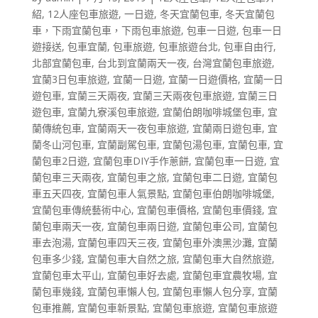
紹
,
12人座包車旅遊
,
一日遊
,
冬天宜蘭包車
,
冬天宜蘭包
車，下雨宜蘭包車，下雨包車旅遊
,
包車一日遊
,
包車一日
遊接送
,
包車宜蘭
,
包車旅遊
,
包車旅遊台北
,
包車自由行
,
北部宜蘭包車
,
台北到宜蘭兩天一夜
,
台灣宜蘭包車旅遊
,
宜蘭3日包車旅遊
,
宜蘭一日遊
,
宜蘭一日遊價格
,
宜蘭一日
遊包車
,
宜蘭三天兩夜
,
宜蘭三天兩夜包車旅遊
,
宜蘭三日
遊包車
,
宜蘭九寮溪包車旅遊
,
宜蘭伯朗咖啡城堡包車
,
宜
蘭傳統包車
,
宜蘭兩天一夜包車旅遊
,
宜蘭兩日遊包車
,
宜
蘭冬山河包車
,
宜蘭副駕包車
,
宜蘭包湯包車
,
宜蘭包車
,
宜
蘭包車2日遊
,
宜蘭包車DIY手作蔥餅
,
宜蘭包車一日遊
,
宜
蘭包車三天兩夜
,
宜蘭包車之旅
,
宜蘭包車二日遊
,
宜蘭包
車五天四夜
,
宜蘭包車人氣景點
,
宜蘭包車伯朗咖啡城堡
,
宜蘭包車傳統藝術中心
,
宜蘭包車價格
,
宜蘭包車價錢
,
宜
蘭包車兩天一夜
,
宜蘭包車兩日遊
,
宜蘭包車公司
,
宜蘭包
車去泡湯
,
宜蘭包車四天三夜
,
宜蘭包車外澳黑沙灘
,
宜蘭
包車多少錢
,
宜蘭包車大自然之旅
,
宜蘭包車大自然旅遊
,
宜蘭包車太平山
,
宜蘭包車好去處
,
宜蘭包車宜農牧場
,
宜
蘭包車幾錢
,
宜蘭包車懶人包
,
宜蘭包車懶人包分享
,
宜蘭
包車推薦
,
宜蘭包車新景點
,
宜蘭包車旅遊
,
宜蘭包車旅遊