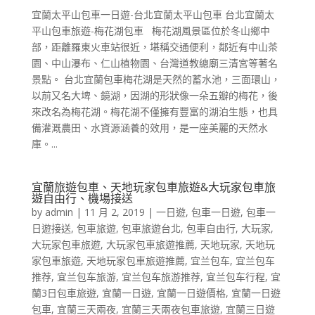
宜蘭太平山包車一日遊-台北宜蘭太平山包車 台北宜蘭太
平山包車旅遊-梅花湖包車 梅花湖風景區位於冬山鄉中
部，距離羅東火車站很近，堪稱交通便利，鄰近有中山茶
園、中山瀑布、仁山植物園、台灣道教總廟三清宮等著名
景點。 台北宜蘭包車梅花湖是天然的蓄水池，三面環山，
以前又名大埤、鏡湖，因湖的形狀像一朵五瓣的梅花，後
來改名為梅花湖。梅花湖不僅擁有豐富的湖泊生態，也具
備灌溉農田、水資源涵養的效用，是一座美麗的天然水
庫。...
宜蘭旅遊包車、天地玩家包車旅遊&大玩家包車旅
遊自由行、機場接送
by
admin
|
11 月 2, 2019
|
一日遊
,
包車一日遊
,
包車一
日遊接送
,
包車旅遊
,
包車旅遊台北
,
包車自由行
,
大玩家
,
大玩家包車旅遊
,
大玩家包車旅遊推薦
,
天地玩家
,
天地玩
家包車旅遊
,
天地玩家包車旅遊推薦
,
宜兰包车
,
宜兰包车
推荐
,
宜兰包车旅游
,
宜兰包车旅游推荐
,
宜兰包车行程
,
宜
蘭3日包車旅遊
,
宜蘭一日遊
,
宜蘭一日遊價格
,
宜蘭一日遊
包車
,
宜蘭三天兩夜
,
宜蘭三天兩夜包車旅遊
,
宜蘭三日遊