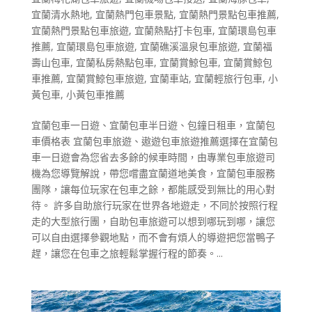
宜蘭清水熱地
,
宜蘭熱門包車景點
,
宜蘭熱門景點包車推薦
,
宜蘭熱門景點包車旅遊
,
宜蘭熱點打卡包車
,
宜蘭環島包車
推薦
,
宜蘭環島包車旅遊
,
宜蘭礁溪溫泉包車旅遊
,
宜蘭福
壽山包車
,
宜蘭私房熱點包車
,
宜蘭賞鯨包車
,
宜蘭賞鯨包
車推薦
,
宜蘭賞鯨包車旅遊
,
宜蘭車站
,
宜蘭輕旅行包車
,
小
黃包車
,
小黃包車推薦
宜蘭包車一日遊、宜蘭包車半日遊、包鐘日租車，宜蘭包
車價格表 宜蘭包車旅遊、遨遊包車旅遊推薦選擇在宜蘭包
車一日遊會為您省去多餘的候車時間，由專業包車旅遊司
機為您導覽解說，帶您嚐盡宜蘭道地美食，宜蘭包車服務
團隊，讓每位玩家在包車之餘，都能感受到無比的用心對
待。 許多自助旅行玩家在世界各地遊走，不同於按照行程
走的大型旅行團，自助包車旅遊可以想到哪玩到哪，讓您
可以自由選擇參觀地點，而不會有煩人的導遊把您當鴨子
趕，讓您在包車之旅輕鬆掌握行程的節奏。...