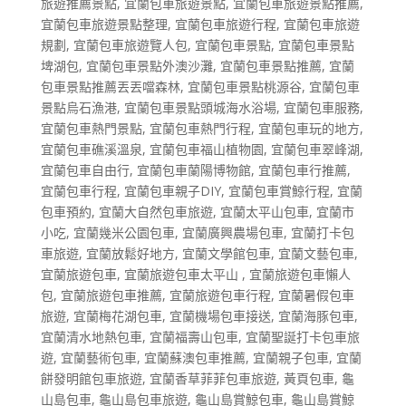
旅遊推薦景點
,
宜蘭包車旅遊景點
,
宜蘭包車旅遊景點推薦
,
宜蘭包車旅遊景點整理
,
宜蘭包車旅遊行程
,
宜蘭包車旅遊
規劃
,
宜蘭包車旅遊覽人包
,
宜蘭包車景點
,
宜蘭包車景點
埤湖包
,
宜蘭包車景點外澳沙灘
,
宜蘭包車景點推薦
,
宜蘭
包車景點推薦丟丟噹森林
,
宜蘭包車景點桃源谷
,
宜蘭包車
景點烏石漁港
,
宜蘭包車景點頭城海水浴場
,
宜蘭包車服務
,
宜蘭包車熱門景點
,
宜蘭包車熱門行程
,
宜蘭包車玩的地方
,
宜蘭包車礁溪溫泉
,
宜蘭包車福山植物園
,
宜蘭包車翠峰湖
,
宜蘭包車自由行
,
宜蘭包車蘭陽博物館
,
宜蘭包車行推薦
,
宜蘭包車行程
,
宜蘭包車親子DIY
,
宜蘭包車賞鯨行程
,
宜蘭
包車預約
,
宜蘭大自然包車旅遊
,
宜蘭太平山包車
,
宜蘭市
小吃
,
宜蘭幾米公園包車
,
宜蘭廣興農場包車
,
宜蘭打卡包
車旅遊
,
宜蘭放鬆好地方
,
宜蘭文學館包車
,
宜蘭文藝包車
,
宜蘭旅遊包車
,
宜蘭旅遊包車太平山
,
宜蘭旅遊包車懶人
包
,
宜蘭旅遊包車推薦
,
宜蘭旅遊包車行程
,
宜蘭暑假包車
旅遊
,
宜蘭梅花湖包車
,
宜蘭機場包車接送
,
宜蘭海豚包車
,
宜蘭清水地熱包車
,
宜蘭福壽山包車
,
宜蘭聖誕打卡包車旅
遊
,
宜蘭藝術包車
,
宜蘭蘇澳包車推薦
,
宜蘭親子包車
,
宜蘭
餅發明館包車旅遊
,
宜蘭香草菲菲包車旅遊
,
黃頁包車
,
龜
山島包車
,
龜山島包車旅遊
,
龜山島賞鯨包車
,
龜山島賞鯨