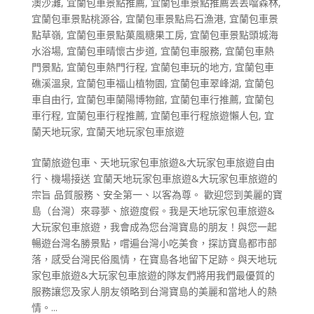
澳沙灘
,
宜蘭包車景點推薦
,
宜蘭包車景點推薦丟丟噹森林
,
宜蘭包車景點桃源谷
,
宜蘭包車景點烏石漁港
,
宜蘭包車景
點草嶺
,
宜蘭包車景點菓風糖果工房
,
宜蘭包車景點頭城海
水浴場
,
宜蘭包車晴懷古步道
,
宜蘭包車服務
,
宜蘭包車熱
門景點
,
宜蘭包車熱門行程
,
宜蘭包車玩的地方
,
宜蘭包車
礁溪溫泉
,
宜蘭包車福山植物園
,
宜蘭包車翠峰湖
,
宜蘭包
車自由行
,
宜蘭包車蘭陽博物館
,
宜蘭包車行推薦
,
宜蘭包
車行程
,
宜蘭包車行程推薦
,
宜蘭包車行程旅遊懶人包
,
宜
蘭天地玩家
,
宜蘭天地玩家包車旅遊
宜蘭旅遊包車、天地玩家包車旅遊&大玩家包車旅遊自由
行、機場接送 宜蘭天地玩家包車旅遊&大玩家包車旅遊的
宗旨 品質服務、安全第一、以客為尊。 歡迎您到美麗的寶
島（台灣）來尋夢、旅遊度假。我是天地玩家包車旅遊&
大玩家包車旅遊，我會成為您台灣寶島的朋友！與您一起
暢遊台灣名勝景點，嚐遍台灣小吃美食，探訪寶島都市部
落，感受台灣民俗風情，在寶島各地留下足跡。與天地玩
家包車旅遊&大玩家包車旅遊的隊友們將用我們最優質的
服務讓您及家人朋友領略到台灣寶島的美麗和當地人的熱
情。...