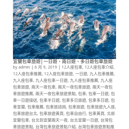
宜蘭包車旅遊│一日遊、兩日遊、多日遊包車旅遊
by
admin
|
6 月 9, 2019
|
12人座包車
,
12人座包車介紹
,
12人座包車推薦
,
12人座包車旅遊
,
一日遊
,
九人包車推薦
,
九人座包車
,
九人座包車一日遊
,
九人座包車推薦
,
九人座
包車旅遊
,
兩天一夜包車
,
兩天一夜包車旅遊
,
兩天一夜包
車旅遊推薦
,
兩天一夜包車旅遊景點
,
包車
,
包車一日遊
,
包
車一日遊接送
,
包車半日遊
,
包車多日旅遊
,
包車多日遊
,
包
車宜蘭
,
包車推薦
,
包車旅諮詢
,
包車旅遊
,
包車旅遊九人座
,
包車旅遊台北
,
包車旅遊黃頁
,
包車自由行
,
包車黃頁
,
北部
宜蘭包車
,
台北到宜蘭兩天一夜
,
台北宜蘭一日遊
,
台灣包
車旅遊景點
,
台灣包車旅遊景點介紹
,
台灣包車旅遊景點推