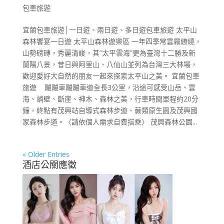
包車旅遊
宜蘭包車旅遊│一日遊、兩日遊、多日遊包車旅遊 太平山
森林饗宴一日遊 太平山森林遊樂區 一年四季常雲霧繚繞，
山勢磅磚，秀麗清峻，其”太平雲海”更為臺灣十二勝及新
蘭陽八景，昔日與阿里山、八仙山並列為台灣三大林場，
歡迎愛好大自然的朋友一起來探索太平山之美。 宜蘭包車
旅遊 蹦蹦車蹦蹦車道全長3公里，沿途可感受山岳、雲
海、峭壁、斷崖、神木、森林之美，行車時間單程約20分
鐘，終點有茂興站自導式森林步道、蕨類原生園及茂興國
家森林步道。〈請依個人需求自費搭乘〉 茂興森林公園...
« Older Entries
酒店公關應徵