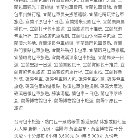
蘭包車觀光工廠旅遊
,
宜蘭包車費用
,
宜蘭包車賞鯨
,
宜蘭
包車賞鯨行程
,
宜蘭包車農夫拔蔥體驗
,
宜蘭吃喝玩樂包車
旅遊
,
宜蘭平原包車1日遊
,
宜蘭幾米公園包車
,
宜蘭廣興農
場包車
,
宜蘭打卡包車旅遊
,
宜蘭旅遊包車推薦
,
宜蘭旅遊
包車行程
,
宜蘭旅遊包車規劃
,
宜蘭旺山休閒農場包車
,
宜
蘭清水熱地
,
宜蘭溫泉包車旅遊
,
宜蘭熱門包車景點
,
宜蘭
熱門景點包車旅遊
,
宜蘭熱點打卡包車
,
宜蘭環島包車推薦
,
宜蘭環島包車旅遊
,
宜蘭礁溪溫泉包車旅遊
,
宜蘭羅東一日
遊
,
宜蘭聖誕一日遊
,
宜蘭賞鯨包車
,
宜蘭賞鯨包車推薦
,
宜
蘭賞鯨包車旅遊
,
宜蘭賞鯨包車行程
,
宜蘭車站
,
宜蘭輕塵
別院
,
礁溪包車
,
礁溪包車懶人包
,
礁溪包車推薦
,
礁溪包車
旅遊
,
礁溪包車旅遊景點
,
礁溪包車旅遊規劃
,
礁溪大眾池
,
礁溪暑假包車旅遊
,
蘇澳湯屋
,
蘭包車三日遊
,
蘭包車翠峰
湖
,
蘭陽博物館包車
,
蘭陽博物館包車旅遊
,
蘭陽平原包車
旅遊
台灣包車旅遊、熱門包車景點報價 旅遊景點 休旅或假七座
九人座 野柳、九份、陰陽海 黃金瀑布、黃金博物館 十分
天燈、十分瀑布 8小時 3,600元 8小時 5,000元 九份老