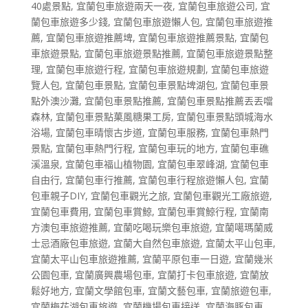
40處景點
,
宜蘭包車旅遊兩天一夜
,
宜蘭包車旅遊公司
,
宜
蘭包車旅遊多少錢
,
宜蘭包車旅遊懶人包
,
宜蘭包車旅遊推
薦
,
宜蘭包車旅遊推薦埤
,
宜蘭包車旅遊推薦景點
,
宜蘭包
車旅遊景點
,
宜蘭包車旅遊景點推薦
,
宜蘭包車旅遊景點整
理
,
宜蘭包車旅遊行程
,
宜蘭包車旅遊規劃
,
宜蘭包車旅遊
覽人包
,
宜蘭包車景點
,
宜蘭包車景點埤湖包
,
宜蘭包車景
點外澳沙灘
,
宜蘭包車景點推薦
,
宜蘭包車景點推薦丟丟噹
森林
,
宜蘭包車景點菓風糖果工房
,
宜蘭包車景點頭城海水
浴場
,
宜蘭包車晴懷古步道
,
宜蘭包車服務
,
宜蘭包車熱門
景點
,
宜蘭包車熱門行程
,
宜蘭包車玩的地方
,
宜蘭包車礁
溪溫泉
,
宜蘭包車福山植物園
,
宜蘭包車翠峰湖
,
宜蘭包車
自由行
,
宜蘭包車行推薦
,
宜蘭包車行程旅遊懶人包
,
宜蘭
包車親子DIY
,
宜蘭包車觀光之旅
,
宜蘭包車觀光工廠旅遊
,
宜蘭包車費用
,
宜蘭包車賞鯨
,
宜蘭包車賞鯨行程
,
宜蘭南
方澳包車旅遊推薦
,
宜蘭吃喝玩樂包車旅遊
,
宜蘭噶瑪蘭威
士忌酒廠包車旅遊
,
宜蘭大自然包車旅遊
,
宜蘭太平山包車
,
宜蘭太平山包車旅遊推薦
,
宜蘭平原包車一日遊
,
宜蘭幾米
公園包車
,
宜蘭廣興農場包車
,
宜蘭打卡包車旅遊
,
宜蘭放
鬆好地方
,
宜蘭文學館包車
,
宜蘭文藝包車
,
宜蘭旅遊包車
,
宜蘭梅花湖包車旅遊
,
宜蘭機場包車接送
,
宜蘭海豚包車
,