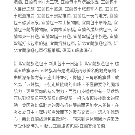
泡湯
,
宜蘭包車四天三夜
,
宜蘭包車外澳黑沙灘
,
宜蘭包車
大自然之旅
,
宜蘭包車旅遊
,
宜蘭包車旅遊懶人包
,
宜蘭包
車旅遊推薦
,
宜蘭包車景點推薦
,
宜蘭包車玩的地方
,
宜蘭
包車礁溪溫泉
,
宜蘭包車福山植物園
,
宜蘭包車翠峰湖
,
宜
蘭包車蘭陽博物館
,
宜蘭寒溪吊橋
,
宜蘭私房熱點包車
,
宜
蘭羅東一日遊
,
宜蘭聖誕一日遊
,
宜蘭聖誕包車旅遊
,
宜蘭
聖誕打卡包車旅遊
,
宜蘭賞鯨包車
,
新北宜蘭旅遊包車
,
新
北宜蘭旅遊包車行程推薦
,
礁溪五峰旗瀑布
新北宜蘭旅遊包車-新北包車一日遊 新北宜蘭旅遊包車-礁
溪五峰旗瀑布 五峰旗瀑布是礁溪境內最著名的觀光景點，
由於瀑布後方有五座山峰並列，像極了三角形的旗幟，故
名為「五峰旗」。徒走於陡峭的山峰，不僅需要你的腿部
肌力，更需要你的持久耐力，而登山步道途中有一條岔路
可以到達聖母亭及聖母山莊朝聖，相信攻頂後後襲來的感
動，會因為雄偉壯麗的瀑布近在眼前而更加令人雀躍，在
炎炎夏日中，嘩啦啦宣洩而下的瀑布交響曲，讓人沁涼透
心，新北宜蘭旅遊包車歡迎你一同來到這休閒勝地避暑及
享受休閒時光。 新北宜蘭旅遊包車-宜蘭寒溪吊橋...