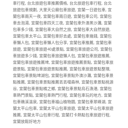
車行程
,
台北旅遊包車推薦價格
,
台北旅遊包車行程
,
台北
旅遊包車規劃
,
大里天公廟包車旅遊
,
宜蘭一日遊包車
,
宜
蘭包車兩天一夜
,
宜蘭包車兩日遊
,
宜蘭包車公司
,
宜蘭包
車去泡湯
,
宜蘭包車四天三夜
,
宜蘭包車外澳黑沙灘
,
宜蘭
包車多少錢
,
宜蘭包車大自然之旅
,
宜蘭包車大自然旅遊
,
宜蘭包車太平山
,
宜蘭包車好去處
,
宜蘭包車幾錢
,
宜蘭包
車懶人包
,
宜蘭包車懶人包分享
,
宜蘭包車推薦
,
宜蘭包車
旅遊
,
宜蘭包車旅遊40處景點
,
宜蘭包車旅遊公司
,
宜蘭包
車旅遊多少錢
,
宜蘭包車旅遊懶人包
,
宜蘭包車旅遊推薦
,
宜蘭包車旅遊推薦埤
,
宜蘭包車旅遊推薦景點
,
宜蘭包車旅
遊景點
,
宜蘭包車旅遊景點推薦
,
宜蘭包車旅遊景點整理
,
宜蘭包車景點埤湖包
,
宜蘭包車景點外澳沙灘
,
宜蘭包車景
點推薦
,
宜蘭包車景點推薦丟丟噹森林
,
宜蘭包車景點桃源
谷
,
宜蘭包車景點橘之鄉
,
宜蘭包車景點烏石漁港
,
宜蘭包
車熱門景點
,
宜蘭包車熱門行程
,
宜蘭包車玩的地方
,
宜蘭
包車礁溪溫泉
,
宜蘭包車福山植物園
,
宜蘭包車翠峰湖
,
宜
蘭太平山包車
,
宜蘭太平山包車旅遊
,
宜蘭太平山包車旅遊
推薦
,
宜蘭太平山包車行程
,
宜蘭打卡熱點包車旅遊行程
,
宜蘭放鬆好地方