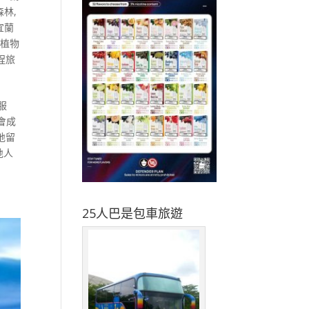
森林
,
宜蘭
山植物
程旅
服
會成
地留
地人
25人巴是包車旅遊