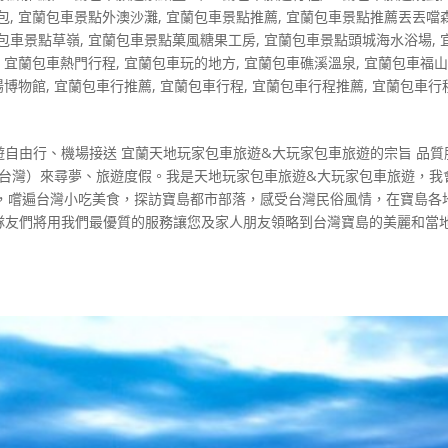
包
,
宜蘭包車景點外澳沙灘
,
宜蘭包車景點推薦
,
宜蘭包車景點推薦丟丟噹
包車景點草嶺
,
宜蘭包車景點菓風糖果工房
,
宜蘭包車景點頭城海水浴場
,
,
宜蘭包車熱門行程
,
宜蘭包車玩的地方
,
宜蘭包車礁溪溫泉
,
宜蘭包車福
陽博物館
,
宜蘭包車行推薦
,
宜蘭包車行程
,
宜蘭包車行程推薦
,
宜蘭包車行
自由行、機場接送 宜蘭天地玩家包車旅遊&大玩家包車旅遊的宗旨 品質
（台灣）來尋夢、旅遊度假。我是天地玩家包車旅遊&大玩家包車旅遊，我
，嚐遍台灣小吃美食，探訪寶島都市部落，感受台灣民俗風情，在寶島各
隊友們將用我們最優質的服務讓您及家人朋友領略到台灣寶島的美麗和當