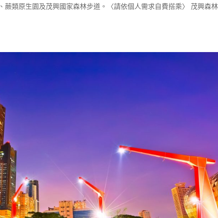
、蕨類原生園及茂興國家森林步道。〈請依個人需求自費搭乘〉 茂興森