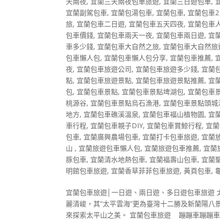
天兩夜
,
宜蘭三天兩夜包車旅遊
,
宜蘭三日遊包車
,
宜蘭副駕包車
,
宜蘭包湯包車
,
宜蘭包車
,
宜蘭包車
旅
,
宜蘭包車二日遊
,
宜蘭包車五天四夜
,
宜蘭包車
包車價錢
,
宜蘭包車兩天一夜
,
宜蘭包車兩日遊
,
宜
車多少錢
,
宜蘭包車大自然之旅
,
宜蘭包車大自然旅
包車懶人包
,
宜蘭包車懶人包分享
,
宜蘭包車推薦
,
夜
,
宜蘭包車旅遊公司
,
宜蘭包車旅遊多少錢
,
宜蘭
點
,
宜蘭包車旅遊景點
,
宜蘭包車旅遊景點推薦
,
宜
包
,
宜蘭包車景點
,
宜蘭包車景點埤湖包
,
宜蘭包車
桃源谷
,
宜蘭包車景點烏石漁港
,
宜蘭包車景點頭城
地方
,
宜蘭包車礁溪溫泉
,
宜蘭包車福山植物園
,
宜
車行程
,
宜蘭包車親子DIY
,
宜蘭包車賞鯨行程
,
宜蘭
包車
,
宜蘭廣興農場包車
,
宜蘭打卡包車旅遊
,
宜蘭
山
,
宜蘭旅遊包車懶人包
,
宜蘭旅遊包車推薦
,
宜蘭
豚包車
,
宜蘭清水地熱包車
,
宜蘭福壽山包車
,
宜蘭
明館包車旅遊
,
宜蘭香草菲菲包車旅遊
,
黃頁包車
,
宜蘭包車旅遊│一日遊、兩日遊、多日遊包車旅遊 
麗清峻，其”太平雲海”更為臺灣十二勝及新蘭陽
來探索太平山之美。 宜蘭包車旅遊 蹦蹦車蹦蹦