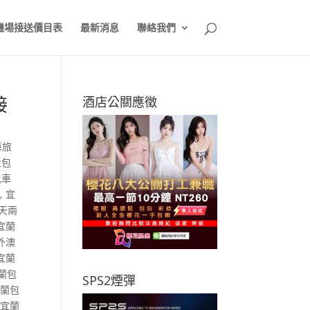
機場接送價目表
最新消息
聯絡我們
接
酒店公關應徵
車旅
兰包
包車
車
,
宜
天兩
宜蘭
外澳
宜蘭
蘭包
SPS2煙彈
宜蘭包
,
宜蘭