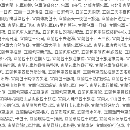
包車宜蘭
,
包車旅遊
,
包車旅遊台北
,
包車自由行
,
北部宜蘭包車
,
台北到宜
一日遊
,
宜蘭一日遊價格
,
宜蘭一日遊包車
,
宜蘭三天兩夜
,
宜蘭三天兩夜
伯朗咖啡城堡包車
,
宜蘭傳統包車
,
宜蘭兩天一夜包車旅遊
,
宜蘭兩日遊包
包車
,
宜蘭包車2日遊
,
宜蘭包車DIY手作蔥餅
,
宜蘭包車一日遊
,
宜蘭包車三
四夜
,
宜蘭包車人氣景點
,
宜蘭包車伯朗咖啡城堡
,
宜蘭包車傳統藝術中心
,
包車兩日遊
,
宜蘭包車公司
,
宜蘭包車去泡湯
,
宜蘭包車四天三夜
,
宜蘭包車
蘭包車大自然旅遊
,
宜蘭包車太平山
,
宜蘭包車好去處
,
宜蘭包車宜農牧場
,
宜蘭包車推薦
,
宜蘭包車新景點
,
宜蘭包車旅遊
,
宜蘭包車旅遊40處景點
,
宜
多少錢
,
宜蘭包車旅遊懶人包
,
宜蘭包車旅遊推薦
,
宜蘭包車旅遊推薦埤
,
景點推薦
,
宜蘭包車旅遊景點整理
,
宜蘭包車旅遊行程
,
宜蘭包車旅遊規劃
包
,
宜蘭包車景點外澳沙灘
,
宜蘭包車景點推薦
,
宜蘭包車景點推薦丟丟噹
水浴場
,
宜蘭包車晴懷古步道
,
宜蘭包車服務
,
宜蘭包車熱門景點
,
宜蘭包車
包車福山植物園
,
宜蘭包車翠峰湖
,
宜蘭包車自由行
,
宜蘭包車行推薦
,
宜蘭
之旅
,
宜蘭包車觀光工廠旅遊
,
宜蘭包車費用
,
宜蘭包車賞鯨
,
宜蘭包車賞鯨
宜蘭噶瑪蘭威士忌酒廠包車旅遊
,
宜蘭大自然包車旅遊
,
宜蘭太平山包車
,
米公園包車
,
宜蘭廣興農場包車
,
宜蘭打卡包車旅遊
,
宜蘭放鬆好地方
,
宜
包車旅遊
,
宜蘭機場包車接送
,
宜蘭海豚包車
,
宜蘭清水熱地
,
宜蘭熱門包車
蘭熱點打卡包車
,
宜蘭環島包車推薦
,
宜蘭環島包車旅遊
,
宜蘭礁溪溫泉包
包車
,
宜蘭賞鯨包車推薦
,
宜蘭賞鯨包車旅遊
,
宜蘭車站
,
宜蘭輕旅行包車
,