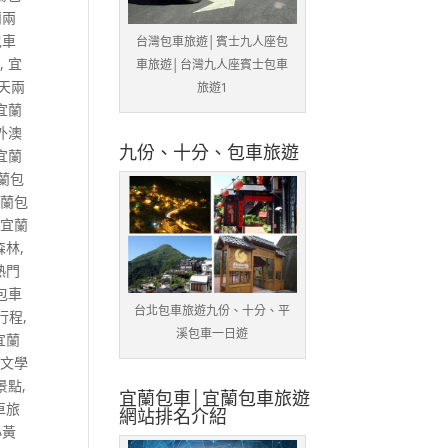
蘭兩
包車
台灣包車旅遊│賓士九人座包
車
,
宜
車旅遊│台灣九人座賓士包車
天兩
旅遊1
宜蘭
外澳
九份、十分、包車旅遊
宜蘭
蘭包
宜蘭包
,
宜蘭
森林
,
熱門
包車
台北包車旅遊九份、十分、平
行程
,
溪包車一日遊
宜蘭
蘭文學
景點
,
宜蘭包車│宜蘭包車旅遊
車旅
網站排名介紹
小黃