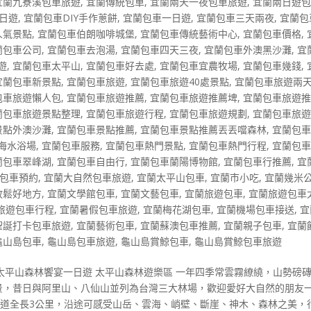
宜蘭九寮溪包車旅遊
,
宜蘭傳統包車
,
宜蘭兩天一夜包車旅遊
,
宜蘭兩日遊
2日遊
,
宜蘭包車DIY手作蔥餅
,
宜蘭包車一日遊
,
宜蘭包車三天兩夜
,
宜蘭包
人氣景點
,
宜蘭包車伯朗咖啡城堡
,
宜蘭包車傳統藝術中心
,
宜蘭包車價格
,
蘭包車公司
,
宜蘭包車去泡湯
,
宜蘭包車四天三夜
,
宜蘭包車外澳黑沙灘
,
宜
遊
,
宜蘭包車太平山
,
宜蘭包車好去處
,
宜蘭包車宜農牧場
,
宜蘭包車幾錢
,
宜蘭包車新景點
,
宜蘭包車旅遊
,
宜蘭包車旅遊40處景點
,
宜蘭包車旅遊兩
包車旅遊懶人包
,
宜蘭包車旅遊推薦
,
宜蘭包車旅遊推薦埤
,
宜蘭包車旅遊
蘭包車旅遊景點整理
,
宜蘭包車旅遊行程
,
宜蘭包車旅遊規劃
,
宜蘭包車旅
景點外澳沙灘
,
宜蘭包車景點推薦
,
宜蘭包車景點推薦丟丟噹森林
,
宜蘭包
海水浴場
,
宜蘭包車服務
,
宜蘭包車熱門景點
,
宜蘭包車熱門行程
,
宜蘭包
蘭包車翠峰湖
,
宜蘭包車自由行
,
宜蘭包車蘭陽博物館
,
宜蘭包車行推薦
,
宜
包車預約
,
宜蘭大自然包車旅遊
,
宜蘭太平山包車
,
宜蘭市小吃
,
宜蘭幾米
放鬆好地方
,
宜蘭文學館包車
,
宜蘭文藝包車
,
宜蘭旅遊包車
,
宜蘭旅遊包車
旅遊包車行程
,
宜蘭暑假包車旅遊
,
宜蘭梅花湖包車
,
宜蘭機場包車接送
,
宜
聖誕打卡包車旅遊
,
宜蘭藝術包車
,
宜蘭蘇澳包車推薦
,
宜蘭親子包車
,
宜蘭
龜山島包車
,
龜山島包車旅遊
,
龜山島賞鯨包車
,
龜山島賞鯨包車旅遊
太平山森林饗宴一日遊 太平山森林遊樂區 一年四季常雲霧繚繞，山勢磅
八景，昔日與阿里山、八仙山並列為台灣三大林場，歡迎愛好大自然的朋友
車道全長3公里，沿途可感受山岳、雲海、峭壁、斷崖、神木、森林之美，