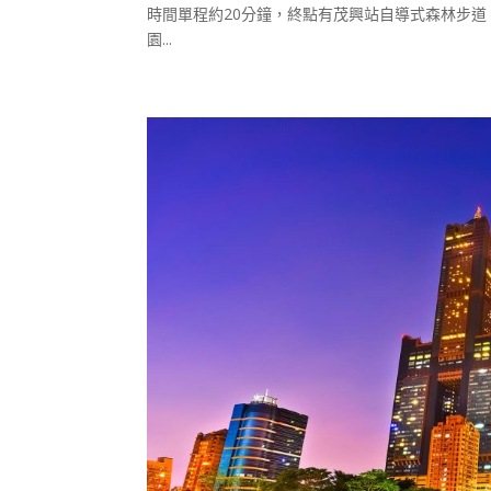
時間單程約20分鐘，終點有茂興站自導式森林步道
園...