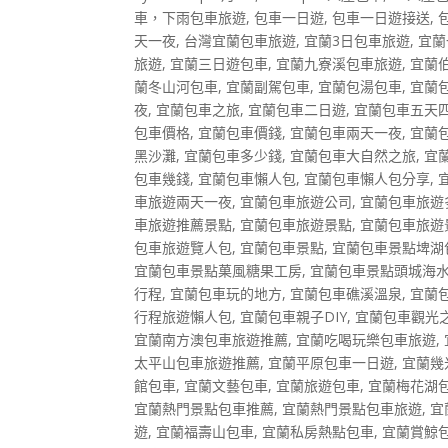
車，下雨包車旅遊
,
包車一日遊
,
包車一日遊接送
,
天一夜
,
台灣宜蘭包車旅遊
,
宜蘭3日包車旅遊
,
宜蘭
旅遊
,
宜蘭三日遊包車
,
宜蘭九寮溪包車旅遊
,
宜蘭
蘭冬山河包車
,
宜蘭副駕包車
,
宜蘭包湯包車
,
宜蘭
夜
,
宜蘭包車之旅
,
宜蘭包車二日遊
,
宜蘭包車五天
包車價格
,
宜蘭包車價錢
,
宜蘭包車兩天一夜
,
宜蘭
黑沙灘
,
宜蘭包車多少錢
,
宜蘭包車大自然之旅
,
宜
包車幾錢
,
宜蘭包車懶人包
,
宜蘭包車懶人包分享
,
車旅遊兩天一夜
,
宜蘭包車旅遊公司
,
宜蘭包車旅遊
車旅遊推薦景點
,
宜蘭包車旅遊景點
,
宜蘭包車旅遊
包車旅遊覽人包
,
宜蘭包車景點
,
宜蘭包車景點埤湖
宜蘭包車景點菓風糖果工房
,
宜蘭包車景點頭城海
行程
,
宜蘭包車玩的地方
,
宜蘭包車礁溪溫泉
,
宜蘭
行程旅遊懶人包
,
宜蘭包車親子DIY
,
宜蘭包車觀光
宜蘭南方澳包車旅遊推薦
,
宜蘭吃喝玩樂包車旅遊
,
太平山包車旅遊推薦
,
宜蘭平原包車一日遊
,
宜蘭幾
館包車
,
宜蘭文藝包車
,
宜蘭旅遊包車
,
宜蘭梅花湖
宜蘭熱門景點包車推薦
,
宜蘭熱門景點包車旅遊
,
宜
遊
,
宜蘭福壽山包車
,
宜蘭私房熱點包車
,
宜蘭賞鯨