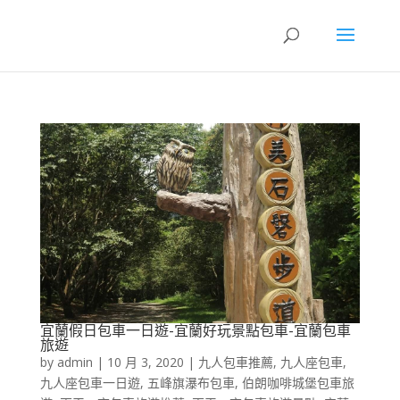
宜蘭假日包車一日遊-宜蘭好玩景點包車-宜蘭包車
旅遊
by
admin
|
10 月 3, 2020
|
九人包車推薦
,
九人座包車
,
九人座包車一日遊
,
五峰旗瀑布包車
,
伯朗咖啡城堡包車旅