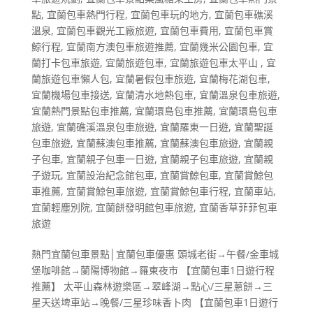
點
,
宜蘭包車熱門行程
,
宜蘭包車玩的地方
,
宜蘭包車礁溪
溫泉
,
宜蘭包車觀光工廠旅遊
,
宜蘭包車費用
,
宜蘭包車賞
鯨行程
,
宜蘭南方澳包車旅遊推薦
,
宜蘭幾米公園包車
,
宜
蘭打卡包車旅遊
,
宜蘭旅遊包車
,
宜蘭旅遊包車太平山
,
宜
蘭旅遊包車懶人包
,
宜蘭暑假包車旅遊
,
宜蘭梅花湖包車
,
宜蘭機場包車接送
,
宜蘭清水地熱包車
,
宜蘭溫泉包車旅遊
,
宜蘭熱門景點包車推薦
,
宜蘭環島包車推薦
,
宜蘭環島包車
旅遊
,
宜蘭礁溪溫泉包車旅遊
,
宜蘭羅東一日遊
,
宜蘭聖誕
包車旅遊
,
宜蘭蘇澳包車推薦
,
宜蘭蘇澳包車旅遊
,
宜蘭親
子包車
,
宜蘭親子包車一日遊
,
宜蘭親子包車旅遊
,
宜蘭親
子遊玩
,
宜蘭設治紀念館包車
,
宜蘭賞鯨包車
,
宜蘭賞鯨包
車推薦
,
宜蘭賞鯨包車旅遊
,
宜蘭賞鯨包車行程
,
宜蘭車站
,
宜蘭輕塵別院
,
宜蘭餅發明館包車旅遊
,
宜蘭香草菲菲包車
旅遊
熱門宜蘭包車景點│宜蘭包車優惠 頭城老街→午餐/金車城
堡咖啡館→蘭陽博物館→羅東夜市 【宜蘭包車1日遊行程
推薦】 太平山森林遊樂區→翠峰湖→點心/三星蔥餅→三
星天送埤車站→晚餐/三星珍味香卜肉 【宜蘭包車1日遊行