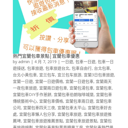
熱門宜蘭包車景點│宜蘭包車優惠
by
admin
|
4 月 7, 2019
|
一日遊
,
包車一日遊
,
包車一日
遊接送
,
包車旅遊
,
包車旅遊台北
,
包車自由行
,
台北包車
,
台北小黃包車
,
宜兰包车
,
宜兰包车旅游
,
宜蘭3日包車旅遊
,
宜蘭一日遊
,
宜蘭一日遊價格
,
宜蘭一日遊包車
,
宜蘭兩天
一夜包車旅遊
,
宜蘭兩日遊包車
,
宜蘭包湯包車
,
宜蘭包車
,
宜蘭包車DIY手作蔥餅
,
宜蘭包車伯朗咖啡城堡
,
宜蘭包車
傳統藝術中心
,
宜蘭包車價格
,
宜蘭包車兩日遊
,
宜蘭包車
公司
,
宜蘭包車四天三夜
,
宜蘭包車太平山
,
宜蘭包車好去
處
,
宜蘭包車懶人包分享
,
宜蘭包車旅遊
,
宜蘭包車旅遊推
薦埤
,
宜蘭包車旅遊推薦景點
,
宜蘭包車旅遊景點
,
宜蘭包
車旅遊規劃
,
宜蘭包車景點菓風糖果工房
,
宜蘭包車熱門景