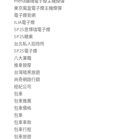
meha媚嗨電子煙主機煙彈
東京魔盒電子煙主機煙彈
電子煙官網
ILIA電子煙
SP2S思博瑞電子煙
SP2S糖果
台北私人招待所
SP2S電子煙
八大兼職
推拿按摩
台灣暗黑旅遊
尚奇網路行銷
經紀公司
包車
包車推薦
包車價格
包車
包車車款
包車行程
包車旅遊