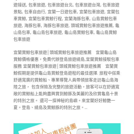
遊接送
,
包車旅遊
,
包車旅遊台北
,
包車旅遊台灣
,
包車旅遊
景點
,
包車自由行
,
宜蘭一日遊包車
,
宜蘭包車旅遊
,
宜蘭包
車賞鯨
,
宜蘭包車賞鯨行程
,
宜蘭海豚包車
,
山島賞鯨包車
旅遊
,
海豚包車
,
海豚包車旅遊
,
頭城賞鯨包車旅遊推薦
,
龜
山島包車
,
龜山島包車旅遊
,
龜山島賞鯨包車
,
龜山島賞鯨
包車旅遊
宜蘭賞鯨包車旅遊│頭城賞鯨包車旅遊推薦 宜蘭龜山島
賞鯨價格優惠，免費代辦登島旅遊繞島,宜蘭賞鯨接駁包車
服務 宜蘭賞鯨包車旅遊│頭城賞鯨包車旅遊推薦 宜蘭賞
鯨假期是提供龜山島賞鯨登島遊程的最佳選擇. 旅程中搭乘
舒適寬廣的賞鯨船、專業導覽人員帶領旅客走訪龜山島海
陸之旅， 包含保險及完整的旅遊活動，旅客可以在舒適寬
敞的賞鯨船上能夠盡興賞到鯨豚及美麗的及欣賞龜島十景
的特別之旅。 還可一探神秘的島嶼。來宜蘭好好鯨艷一
夏。登島、繞島及賞鯨豚的特別之旅。...