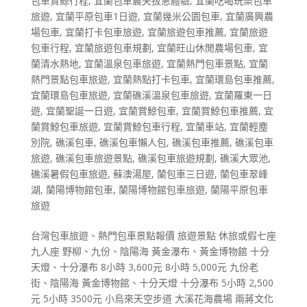
包車賞鯨行程
,
宜蘭包車農夫拔蔥體驗
,
宜蘭吃喝玩樂包車
旅遊
,
宜蘭平原包車1日遊
,
宜蘭幾米公園包車
,
宜蘭廣興農
場包車
,
宜蘭打卡包車旅遊
,
宜蘭旅遊包車推薦
,
宜蘭旅遊
包車行程
,
宜蘭旅遊包車規劃
,
宜蘭旺山休閒農場包車
,
宜
蘭清水熱地
,
宜蘭溫泉包車旅遊
,
宜蘭熱門包車景點
,
宜蘭
熱門景點包車旅遊
,
宜蘭熱點打卡包車
,
宜蘭環島包車推薦
,
宜蘭環島包車旅遊
,
宜蘭礁溪溫泉包車旅遊
,
宜蘭羅東一日
遊
,
宜蘭聖誕一日遊
,
宜蘭賞鯨包車
,
宜蘭賞鯨包車推薦
,
宜
蘭賞鯨包車旅遊
,
宜蘭賞鯨包車行程
,
宜蘭車站
,
宜蘭輕塵
別院
,
礁溪包車
,
礁溪包車懶人包
,
礁溪包車推薦
,
礁溪包車
旅遊
,
礁溪包車旅遊景點
,
礁溪包車旅遊規劃
,
礁溪大眾池
,
礁溪暑假包車旅遊
,
蘇澳湯屋
,
蘭包車三日遊
,
蘭包車翠峰
湖
,
蘭陽博物館包車
,
蘭陽博物館包車旅遊
,
蘭陽平原包車
旅遊
台灣包車旅遊、熱門包車景點報價 旅遊景點 休旅或假七座
九人座 野柳、九份、陰陽海 黃金瀑布、黃金博物館 十分
天燈、十分瀑布 8小時 3,600元 8小時 5,000元 九份老
街、陰陽海 黃金博物館、十分天燈 十分瀑布 5小時 2,500
元 5小時 3500元 小烏來天空步道 大溪花海農場 兩蔣文化