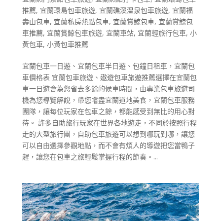
推薦
,
宜蘭環島包車旅遊
,
宜蘭礁溪溫泉包車旅遊
,
宜蘭福
壽山包車
,
宜蘭私房熱點包車
,
宜蘭賞鯨包車
,
宜蘭賞鯨包
車推薦
,
宜蘭賞鯨包車旅遊
,
宜蘭車站
,
宜蘭輕旅行包車
,
小
黃包車
,
小黃包車推薦
宜蘭包車一日遊、宜蘭包車半日遊、包鐘日租車，宜蘭包
車價格表 宜蘭包車旅遊、遨遊包車旅遊推薦選擇在宜蘭包
車一日遊會為您省去多餘的候車時間，由專業包車旅遊司
機為您導覽解說，帶您嚐盡宜蘭道地美食，宜蘭包車服務
團隊，讓每位玩家在包車之餘，都能感受到無比的用心對
待。 許多自助旅行玩家在世界各地遊走，不同於按照行程
走的大型旅行團，自助包車旅遊可以想到哪玩到哪，讓您
可以自由選擇參觀地點，而不會有煩人的導遊把您當鴨子
趕，讓您在包車之旅輕鬆掌握行程的節奏。...