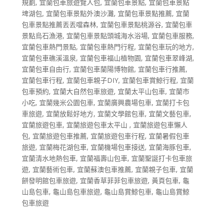
規劃
,
宜蘭包車旅遊覽人包
,
宜蘭包車景點
,
宜蘭包車景點
埤湖包
,
宜蘭包車景點外澳沙灘
,
宜蘭包車景點推薦
,
宜蘭
包車景點推薦丟丟噹森林
,
宜蘭包車景點桃源谷
,
宜蘭包車
景點烏石漁港
,
宜蘭包車景點頭城海水浴場
,
宜蘭包車服務
,
宜蘭包車熱門景點
,
宜蘭包車熱門行程
,
宜蘭包車玩的地方
,
宜蘭包車礁溪溫泉
,
宜蘭包車福山植物園
,
宜蘭包車翠峰湖
,
宜蘭包車自由行
,
宜蘭包車蘭陽博物館
,
宜蘭包車行推薦
,
宜蘭包車行程
,
宜蘭包車親子DIY
,
宜蘭包車賞鯨行程
,
宜蘭
包車預約
,
宜蘭大自然包車旅遊
,
宜蘭太平山包車
,
宜蘭市
小吃
,
宜蘭幾米公園包車
,
宜蘭廣興農場包車
,
宜蘭打卡包
車旅遊
,
宜蘭放鬆好地方
,
宜蘭文學館包車
,
宜蘭文藝包車
,
宜蘭旅遊包車
,
宜蘭旅遊包車太平山
,
宜蘭旅遊包車懶人
包
,
宜蘭旅遊包車推薦
,
宜蘭旅遊包車行程
,
宜蘭暑假包車
旅遊
,
宜蘭梅花湖包車
,
宜蘭機場包車接送
,
宜蘭海豚包車
,
宜蘭清水地熱包車
,
宜蘭福壽山包車
,
宜蘭聖誕打卡包車旅
遊
,
宜蘭藝術包車
,
宜蘭蘇澳包車推薦
,
宜蘭親子包車
,
宜蘭
餅發明館包車旅遊
,
宜蘭香草菲菲包車旅遊
,
黃頁包車
,
龜
山島包車
,
龜山島包車旅遊
,
龜山島賞鯨包車
,
龜山島賞鯨
包車旅遊