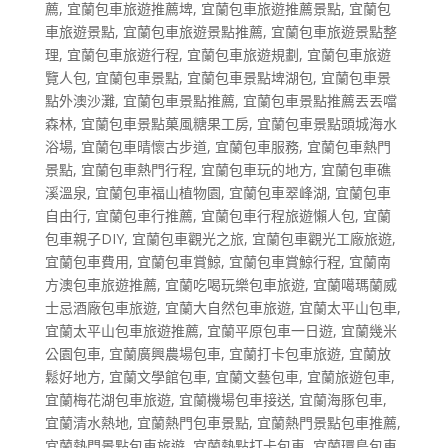
薦
,
宜蘭包車旅遊推薦埤
,
宜蘭包車旅遊推薦景點
,
宜蘭包
車旅遊景點
,
宜蘭包車旅遊景點推薦
,
宜蘭包車旅遊景點整
理
,
宜蘭包車旅遊行程
,
宜蘭包車旅遊規劃
,
宜蘭包車旅遊
覽人包
,
宜蘭包車景點
,
宜蘭包車景點埤湖包
,
宜蘭包車景
點外澳沙灘
,
宜蘭包車景點推薦
,
宜蘭包車景點推薦丟丟噹
森林
,
宜蘭包車景點菓風糖果工房
,
宜蘭包車景點頭城海水
浴場
,
宜蘭包車晴懷古步道
,
宜蘭包車服務
,
宜蘭包車熱門
景點
,
宜蘭包車熱門行程
,
宜蘭包車玩的地方
,
宜蘭包車礁
溪溫泉
,
宜蘭包車福山植物園
,
宜蘭包車翠峰湖
,
宜蘭包車
自由行
,
宜蘭包車行推薦
,
宜蘭包車行程旅遊懶人包
,
宜蘭
包車親子DIY
,
宜蘭包車觀光之旅
,
宜蘭包車觀光工廠旅遊
,
宜蘭包車費用
,
宜蘭包車賞鯨
,
宜蘭包車賞鯨行程
,
宜蘭南
方澳包車旅遊推薦
,
宜蘭吃喝玩樂包車旅遊
,
宜蘭噶瑪蘭威
士忌酒廠包車旅遊
,
宜蘭大自然包車旅遊
,
宜蘭太平山包車
,
宜蘭太平山包車旅遊推薦
,
宜蘭平原包車一日遊
,
宜蘭幾米
公園包車
,
宜蘭廣興農場包車
,
宜蘭打卡包車旅遊
,
宜蘭放
鬆好地方
,
宜蘭文學館包車
,
宜蘭文藝包車
,
宜蘭旅遊包車
,
宜蘭梅花湖包車旅遊
,
宜蘭機場包車接送
,
宜蘭海豚包車
,
宜蘭清水熱地
,
宜蘭熱門包車景點
,
宜蘭熱門景點包車推薦
,
宜蘭熱門景點包車旅遊
,
宜蘭熱點打卡包車
,
宜蘭環島包車