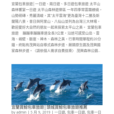
宜蘭包車旅遊│一日遊、兩日遊、多日遊包車旅遊 太平山
森林饗宴一日遊 太平山森林遊樂區 一年四季常雲霧繚繞，
山勢磅磚，秀麗清峻，其”太平雲海”更為臺灣十二勝及新
蘭陽八景，昔日與阿里山、八仙山並列為台灣三大林場，
歡迎愛好大自然的朋友一起來探索太平山之美。 宜蘭包車
旅遊 蹦蹦車蹦蹦車道全長3公里，沿途可感受山岳、雲
海、峭壁、斷崖、神木、森林之美，行車時間單程約20分
鐘，終點有茂興站自導式森林步道、蕨類原生園及茂興國
家森林步道。〈請依個人需求自費搭乘〉 茂興森林公園...
宜蘭賞鯨包車旅遊│頭城賞鯨包車旅遊推薦
by
admin
|
5 月 9, 2019
|
一日遊
,
包車一日遊
,
包車一日