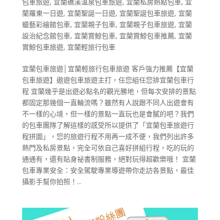
包車旅遊
,
宜蘭礁溪溫泉包車旅遊
,
宜蘭私房熱點包車
,
宜
蘭羅東一日遊
,
宜蘭聖誕一日遊
,
宜蘭聖誕包車旅遊
,
宜蘭
蠟藝彩繪館包車
,
宜蘭親子包車
,
宜蘭親子包車旅遊
,
宜蘭
設治紀念館包車
,
宜蘭賞鯨包車
,
宜蘭賞鯨包車推薦
,
宜蘭
賞鯨包車旅遊
,
宜蘭輕旅行包車
宜蘭包車旅遊│宜蘭輕旅行包車旅遊 客戶強力推薦【宜蘭
包車旅遊】遨遊包車旅遊主打，任您組任您排宜蘭包車行
程 宜蘭幾乎是出遊必點名的觀光勝地，但每次安排的景點
都固定那幾個一直輪流嗎？雖然有人說跟不同人出遊會有
不一樣的心境，但一樣的景點一直玩也是會膩的吧？我們
的包車團隊了解這樣的感受所以提供了「宜蘭包車旅遊行
程拼圖」，您的旅遊行程不用再一成不便，我們列出許多
熱門及私房景點，完全可依自己喜好拼組行程，吃的玩的
通通有，還有貼身祕書制服務，絕對玩得超歡樂哦！ 宜蘭
包車專業安全：安全駕駛專業導遊帶你走訪各景點，最佳
攝影手幫你拍照！...