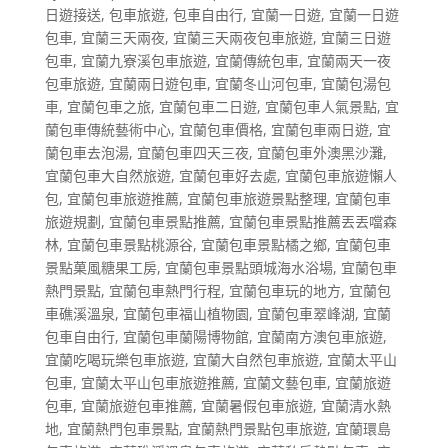
日遊接送
,
包車旅遊
,
包車自由行
,
宜蘭一日遊
,
宜蘭一日遊
包車
,
宜蘭三天兩夜
,
宜蘭三天兩夜包車旅遊
,
宜蘭三日遊
包車
,
宜蘭九寮溪包車旅遊
,
宜蘭傳統包車
,
宜蘭兩天一夜
包車旅遊
,
宜蘭兩日遊包車
,
宜蘭冬山河包車
,
宜蘭包湯包
車
,
宜蘭包車之旅
,
宜蘭包車二日遊
,
宜蘭包車人氣景點
,
宜
蘭包車傳統藝術中心
,
宜蘭包車價格
,
宜蘭包車兩日遊
,
宜
蘭包車去泡湯
,
宜蘭包車四天三夜
,
宜蘭包車外澳黑沙灘
,
宜蘭包車大自然旅遊
,
宜蘭包車好去處
,
宜蘭包車旅遊懶人
包
,
宜蘭包車旅遊推薦
,
宜蘭包車旅遊景點整理
,
宜蘭包車
旅遊規劃
,
宜蘭包車景點推薦
,
宜蘭包車景點推薦丟丟噹森
林
,
宜蘭包車景點桃源谷
,
宜蘭包車景點橘之鄉
,
宜蘭包車
景點菓風糖果工房
,
宜蘭包車景點頭城海水浴場
,
宜蘭包車
熱門景點
,
宜蘭包車熱門行程
,
宜蘭包車玩的地方
,
宜蘭包
車礁溪溫泉
,
宜蘭包車福山植物園
,
宜蘭包車翠峰湖
,
宜蘭
包車自由行
,
宜蘭包車蘭陽博物館
,
宜蘭南方澳包車旅遊
,
宜蘭吃喝玩樂包車旅遊
,
宜蘭大自然包車旅遊
,
宜蘭太平山
包車
,
宜蘭太平山包車旅遊推薦
,
宜蘭文藝包車
,
宜蘭旅遊
包車
,
宜蘭旅遊包車推薦
,
宜蘭暑假包車旅遊
,
宜蘭清水熱
地
,
宜蘭熱門包車景點
,
宜蘭熱門景點包車旅遊
,
宜蘭環島