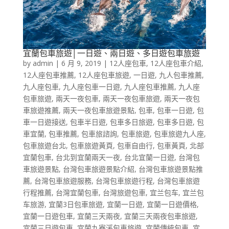
宜蘭包車旅遊│一日遊、兩日遊、多日遊包車旅遊
by
admin
|
6 月 9, 2019
|
12人座包車
,
12人座包車介紹
,
12人座包車推薦
,
12人座包車旅遊
,
一日遊
,
九人包車推薦
,
九人座包車
,
九人座包車一日遊
,
九人座包車推薦
,
九人座
包車旅遊
,
兩天一夜包車
,
兩天一夜包車旅遊
,
兩天一夜包
車旅遊推薦
,
兩天一夜包車旅遊景點
,
包車
,
包車一日遊
,
包
車一日遊接送
,
包車半日遊
,
包車多日旅遊
,
包車多日遊
,
包
車宜蘭
,
包車推薦
,
包車旅諮詢
,
包車旅遊
,
包車旅遊九人座
,
包車旅遊台北
,
包車旅遊黃頁
,
包車自由行
,
包車黃頁
,
北部
宜蘭包車
,
台北到宜蘭兩天一夜
,
台北宜蘭一日遊
,
台灣包
車旅遊景點
,
台灣包車旅遊景點介紹
,
台灣包車旅遊景點推
薦
,
台灣包車旅遊服務
,
台灣包車旅遊行程
,
台灣包車旅遊
行程推薦
,
台灣宜蘭包車
,
台灣旅遊包車
,
宜兰包车
,
宜兰包
车旅游
,
宜蘭3日包車旅遊
,
宜蘭一日遊
,
宜蘭一日遊價格
,
宜蘭一日遊包車
,
宜蘭三天兩夜
,
宜蘭三天兩夜包車旅遊
,
宜蘭三日遊包車
,
宜蘭九寮溪包車旅遊
,
宜蘭傳統包車
,
宜