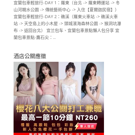
宜蘭包車輕旅行-DAY 1：羅東（台北 -> 羅東轉運站 -> 冬
山河親水公園 -> 傳統藝術中心 -> 入住【夏爾迦民宿】）
宜蘭包車輕旅行-DAY 2：礁溪（羅東火車站 -> 礁溪火車
站 -> 天空島上的小木屋 -> 頭城濱海森林公園 -> 猴洞坑瀑
布 -> 返回台北） 宜兰包车、宜蘭包車景點懶人包分享 宜
蘭包車景點-鷹石尖：...
酒店公關應徵