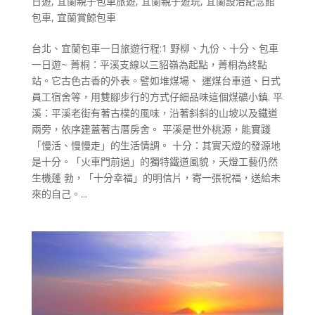
日遊
,
宜蘭親子包車旅遊
,
宜蘭親子遊玩
,
宜蘭設治紀念館
包車
,
宜蘭賞鯨包車
台北、宜蘭包車一日旅遊行程:1 野柳、九份、十分、包車
一日遊~ 菁桐：平溪支線以三貂嶺為起點，菁桐為終點
站。它古色古香的外表。譬如堆煤場、 運煤台車道、日式
員工宿舍等，用雙腳步行的方式仔細品味這個煤礦小鎮. 平
溪：平溪老街有著古樸的風味，沿著斜斜的山坡以及鐵道
兩旁，依序建蓋著古厝房舍。 平溪是世外桃源，能實踐
「慢活、慢慢走」的生活情調。 十分：其實天燈的發源地
是十分。「火車門前過」的獨特鐵道風貌，天燈工藝仍然
生機蓬 勃，「十分幸福」的明信片，寄一張祝福，送給未
來的自己。...