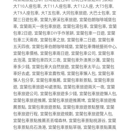
大T10人座包車
,
大T11人座包車
,
大T12人座
,
大T5包車
,
大T9人座包車
,
大T五包車
,
大同包車旅遊
,
大巴士包車
,
宜
蘭三日遊包車
,
宜蘭九寮溪包車旅遊
,
宜蘭伯朗咖啡城堡包
車
,
宜蘭兩天一夜包車旅遊
,
宜蘭包湯包車
,
宜蘭包車
,
宜蘭
包車2日遊
,
宜蘭包車DIY手作蔥餅
,
宜蘭包車一日遊
,
宜蘭
包車三天兩夜
,
宜蘭包車之旅
,
宜蘭包車二日遊
,
宜蘭包車
五天四夜
,
宜蘭包車伯朗咖啡城堡
,
宜蘭包車傳統藝術中心
,
宜蘭包車價格
,
宜蘭包車兩日遊
,
宜蘭包車公司
,
宜蘭包車
去泡湯
,
宜蘭包車四天三夜
,
宜蘭包車外澳黑沙灘
,
宜蘭包
車多少錢
,
宜蘭包車大自然旅遊
,
宜蘭包車太平山
,
宜蘭包
車好去處
,
宜蘭包車宜農牧場
,
宜蘭包車懶人包
,
宜蘭包車
懶人包分享
,
宜蘭包車推薦
,
宜蘭包車新景點
,
宜蘭包車旅
遊
,
宜蘭包車旅遊40處景點
,
宜蘭包車旅遊兩天一夜
,
宜蘭
包車旅遊公司
,
宜蘭包車旅遊多少錢
,
宜蘭包車旅遊懶人包
,
宜蘭包車旅遊推薦
,
宜蘭包車旅遊推薦埤
,
宜蘭包車旅遊推
薦景點
,
宜蘭包車旅遊景點
,
宜蘭包車旅遊景點整理
,
宜蘭
包車旅遊行程
,
宜蘭包車旅遊規劃
,
宜蘭包車旅遊覽人包
,
宜蘭包車景點推薦丟丟噹森林
,
宜蘭包車景點桃源谷
,
宜蘭
包車景點烏石漁港
,
宜蘭包車景點草嶺
,
宜蘭包車景點菓風