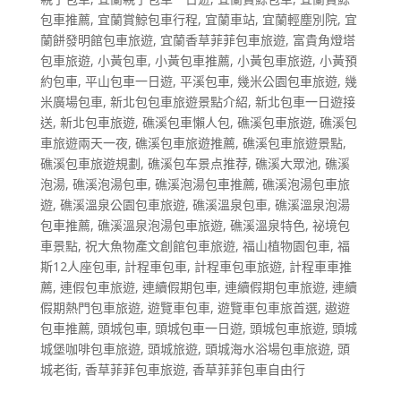
包車推薦
,
宜蘭賞鯨包車行程
,
宜蘭車站
,
宜蘭輕塵別院
,
宜
蘭餅發明館包車旅遊
,
宜蘭香草菲菲包車旅遊
,
富貴角燈塔
包車旅遊
,
小黃包車
,
小黃包車推薦
,
小黃包車旅遊
,
小黃預
約包車
,
平山包車一日遊
,
平溪包車
,
幾米公園包車旅遊
,
幾
米廣場包車
,
新北包包車旅遊景點介紹
,
新北包車一日遊接
送
,
新北包車旅遊
,
礁溪包車懶人包
,
礁溪包車旅遊
,
礁溪包
車旅遊兩天一夜
,
礁溪包車旅遊推薦
,
礁溪包車旅遊景點
,
礁溪包車旅遊規劃
,
礁溪包车景点推荐
,
礁溪大眾池
,
礁溪
泡湯
,
礁溪泡湯包車
,
礁溪泡湯包車推薦
,
礁溪泡湯包車旅
遊
,
礁溪溫泉公園包車旅遊
,
礁溪溫泉包車
,
礁溪溫泉泡湯
包車推薦
,
礁溪溫泉泡湯包車旅遊
,
礁溪溫泉特色
,
祕境包
車景點
,
祝大魚物產文創館包車旅遊
,
福山植物園包車
,
福
斯12人座包車
,
計程車包車
,
計程車包車旅遊
,
計程車車推
薦
,
連假包車旅遊
,
連續假期包車
,
連續假期包車旅遊
,
連續
假期熱門包車旅遊
,
遊覽車包車
,
遊覽車包車旅首選
,
遨遊
包車推薦
,
頭城包車
,
頭城包車一日遊
,
頭城包車旅遊
,
頭城
城堡咖啡包車旅遊
,
頭城旅遊
,
頭城海水浴場包車旅遊
,
頭
城老街
,
香草菲菲包車旅遊
,
香草菲菲包車自由行