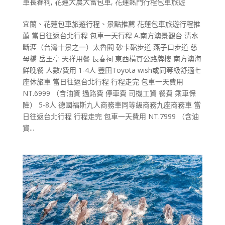
車長春祠
,
花蓮大農大富包車
,
花蓮熱門行程包車旅遊
宜蘭、花蓮包車旅遊行程、景點推薦 花蓮包車旅遊行程推
薦 當日往返台北行程 包車一天行程 A.南方澳景觀台 清水
斷涯（台灣十景之一）太魯閣 砂卡礑步道 燕子口步道 慈
母橋 岳王亭 天祥用餐 長春祠 東西橫貫公路牌樓 南方澳海
鮮晚餐 人數/費用 1-4人 豐田Toyota wish或同等級舒適七
座休旅車 當日往返台北行程 行程走完 包車一天費用
NT.6999 （含油資 過路費 停車費 司機工資 餐費 乘車保
險） 5-8人 德國福斯九人商務車同等級商務九座商務車 當
日往返台北行程 行程走完 包車一天費用 NT.7999 （含油
資...