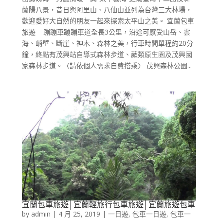
蘭陽八景，昔日與阿里山、八仙山並列為台灣三大林場，
歡迎愛好大自然的朋友一起來探索太平山之美。 宜蘭包車
旅遊 蹦蹦車蹦蹦車道全長3公里，沿途可感受山岳、雲
海、峭壁、斷崖、神木、森林之美，行車時間單程約20分
鐘，終點有茂興站自導式森林步道、蕨類原生園及茂興國
家森林步道。〈請依個人需求自費搭乘〉 茂興森林公園...
宜蘭包車旅遊│宜蘭輕旅行包車旅遊│宜蘭旅遊包車
by
admin
|
4 月 25, 2019
|
一日遊
,
包車一日遊
,
包車一