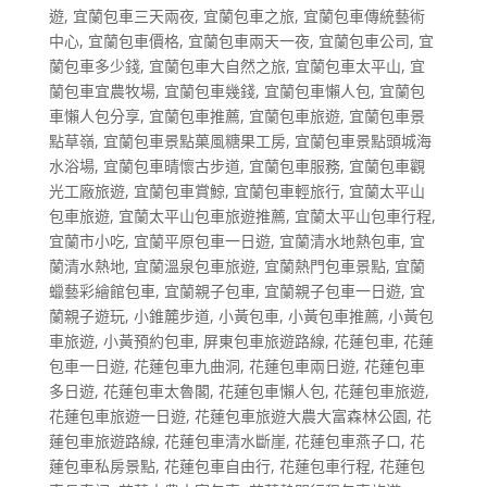
遊
,
宜蘭包車三天兩夜
,
宜蘭包車之旅
,
宜蘭包車傳統藝術
中心
,
宜蘭包車價格
,
宜蘭包車兩天一夜
,
宜蘭包車公司
,
宜
蘭包車多少錢
,
宜蘭包車大自然之旅
,
宜蘭包車太平山
,
宜
蘭包車宜農牧場
,
宜蘭包車幾錢
,
宜蘭包車懶人包
,
宜蘭包
車懶人包分享
,
宜蘭包車推薦
,
宜蘭包車旅遊
,
宜蘭包車景
點草嶺
,
宜蘭包車景點菓風糖果工房
,
宜蘭包車景點頭城海
水浴場
,
宜蘭包車晴懷古步道
,
宜蘭包車服務
,
宜蘭包車觀
光工廠旅遊
,
宜蘭包車賞鯨
,
宜蘭包車輕旅行
,
宜蘭太平山
包車旅遊
,
宜蘭太平山包車旅遊推薦
,
宜蘭太平山包車行程
,
宜蘭市小吃
,
宜蘭平原包車一日遊
,
宜蘭清水地熱包車
,
宜
蘭清水熱地
,
宜蘭溫泉包車旅遊
,
宜蘭熱門包車景點
,
宜蘭
蠟藝彩繪館包車
,
宜蘭親子包車
,
宜蘭親子包車一日遊
,
宜
蘭親子遊玩
,
小錐麓步道
,
小黃包車
,
小黃包車推薦
,
小黃包
車旅遊
,
小黃預約包車
,
屏東包車旅遊路線
,
花蓮包車
,
花蓮
包車一日遊
,
花蓮包車九曲洞
,
花蓮包車兩日遊
,
花蓮包車
多日遊
,
花蓮包車太魯閣
,
花蓮包車懶人包
,
花蓮包車旅遊
,
花蓮包車旅遊一日遊
,
花蓮包車旅遊大農大富森林公園
,
花
蓮包車旅遊路線
,
花蓮包車清水斷崖
,
花蓮包車燕子口
,
花
蓮包車私房景點
,
花蓮包車自由行
,
花蓮包車行程
,
花蓮包