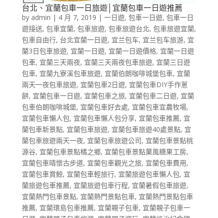
台北、宜蘭包車一日旅遊│宜蘭包車一日遊推薦
by
admin
|
4 月 7, 2019
|
一日遊
,
包車一日遊
,
包車一日
遊接送
,
包車宜蘭
,
包車旅遊
,
包車旅遊台北
,
包車旅遊宜蘭
,
包車自由行
,
台北宜蘭一日遊
,
宜兰包车
,
宜兰包车旅游
,
宜
蘭3日包車旅遊
,
宜蘭一日遊
,
宜蘭一日遊價格
,
宜蘭一日遊
包車
,
宜蘭三天兩夜
,
宜蘭三天兩夜包車旅遊
,
宜蘭三日遊
包車
,
宜蘭九寮溪包車旅遊
,
宜蘭伯朗咖啡城堡包車
,
宜蘭
兩天一夜包車旅遊
,
宜蘭包車2日遊
,
宜蘭包車DIY手作蔥
餅
,
宜蘭包車一日遊
,
宜蘭包車之旅
,
宜蘭包車二日遊
,
宜蘭
包車伯朗咖啡城堡
,
宜蘭包車好去處
,
宜蘭包車宜農牧場
,
宜蘭包車懶人包
,
宜蘭包車懶人包分享
,
宜蘭包車推薦
,
宜
蘭包車新景點
,
宜蘭包車旅遊
,
宜蘭包車旅遊40處景點
,
宜
蘭包車旅遊兩天一夜
,
宜蘭包車旅遊公司
,
宜蘭包車景點桃
源谷
,
宜蘭包車景點橘之鄉
,
宜蘭包車景點菓風糖果工房
,
宜蘭包車晴懷古步道
,
宜蘭包車觀光之旅
,
宜蘭包車費用
,
宜蘭包車賞鯨
,
宜蘭包車輕旅行
,
宜蘭旅遊包車懶人包
,
宜
蘭旅遊包車推薦
,
宜蘭旅遊包車行程
,
宜蘭暑假包車旅遊
,
宜蘭熱門包車景點
,
宜蘭熱門景點包車
,
宜蘭熱門景點包車
推薦
,
宜蘭環島包車推薦
,
宜蘭親子包車
,
宜蘭親子包車一