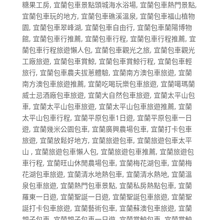
糖果工房
,
宜蘭包車景點頭城海水浴場
,
宜蘭包車熱門景點
,
宜蘭包車玩的地方
,
宜蘭包車礁溪溫泉
,
宜蘭包車福山植物
園
,
宜蘭包車翠峰湖
,
宜蘭包車自由行
,
宜蘭包車蘭陽博物
館
,
宜蘭包車行推薦
,
宜蘭包車行程
,
宜蘭包車行程推薦
,
宜
蘭包車行程旅遊懶人包
,
宜蘭包車觀光之旅
,
宜蘭包車觀光
工廠旅遊
,
宜蘭包車賞鯨
,
宜蘭包車賞鯨行程
,
宜蘭包車輕
旅行
,
宜蘭包車農夫拔蔥體驗
,
宜蘭南方澳包車旅遊
,
宜蘭
南方澳包車旅遊推薦
,
宜蘭吃喝玩樂包車旅遊
,
宜蘭噶瑪蘭
威士忌酒廠包車旅遊
,
宜蘭大自然包車旅遊
,
宜蘭太平山包
車
,
宜蘭太平山包車旅遊
,
宜蘭太平山包車旅遊推薦
,
宜蘭
太平山包車行程
,
宜蘭平原包車1日遊
,
宜蘭平原包車一日
遊
,
宜蘭幾米公園包車
,
宜蘭廣興農場包車
,
宜蘭打卡包車
旅遊
,
宜蘭放鬆好地方
,
宜蘭旅遊包車
,
宜蘭旅遊包車太平
山
,
宜蘭旅遊包車懶人包
,
宜蘭旅遊包車推薦
,
宜蘭旅遊包
車行程
,
宜蘭旺山休閒農場包車
,
宜蘭梅花湖包車
,
宜蘭梅
花湖包車旅遊
,
宜蘭清水地熱包車
,
宜蘭清水熱地
,
宜蘭溫
泉包車旅遊
,
宜蘭熱門包車景點
,
宜蘭私房熱點包車
,
宜蘭
羅東一日遊
,
宜蘭聖誕一日遊
,
宜蘭聖誕包車旅遊
,
宜蘭聖
誕打卡包車旅遊
,
宜蘭藝術包車
,
宜蘭蘇澳包車旅遊
,
宜蘭
親子包車
,
宜蘭親子包車一日遊
,
宜蘭賞鯨包車
,
宜蘭賞鯨