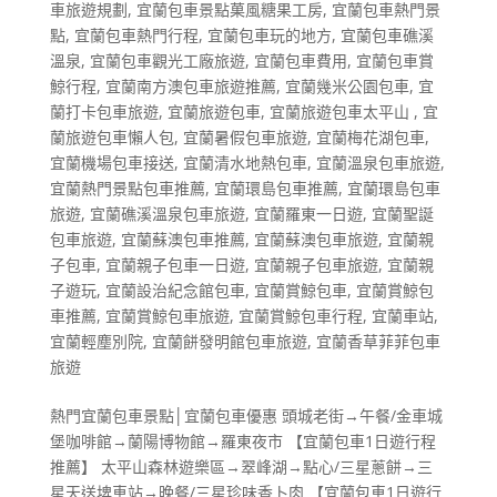
車旅遊規劃
,
宜蘭包車景點菓風糖果工房
,
宜蘭包車熱門景
點
,
宜蘭包車熱門行程
,
宜蘭包車玩的地方
,
宜蘭包車礁溪
溫泉
,
宜蘭包車觀光工廠旅遊
,
宜蘭包車費用
,
宜蘭包車賞
鯨行程
,
宜蘭南方澳包車旅遊推薦
,
宜蘭幾米公園包車
,
宜
蘭打卡包車旅遊
,
宜蘭旅遊包車
,
宜蘭旅遊包車太平山
,
宜
蘭旅遊包車懶人包
,
宜蘭暑假包車旅遊
,
宜蘭梅花湖包車
,
宜蘭機場包車接送
,
宜蘭清水地熱包車
,
宜蘭溫泉包車旅遊
,
宜蘭熱門景點包車推薦
,
宜蘭環島包車推薦
,
宜蘭環島包車
旅遊
,
宜蘭礁溪溫泉包車旅遊
,
宜蘭羅東一日遊
,
宜蘭聖誕
包車旅遊
,
宜蘭蘇澳包車推薦
,
宜蘭蘇澳包車旅遊
,
宜蘭親
子包車
,
宜蘭親子包車一日遊
,
宜蘭親子包車旅遊
,
宜蘭親
子遊玩
,
宜蘭設治紀念館包車
,
宜蘭賞鯨包車
,
宜蘭賞鯨包
車推薦
,
宜蘭賞鯨包車旅遊
,
宜蘭賞鯨包車行程
,
宜蘭車站
,
宜蘭輕塵別院
,
宜蘭餅發明館包車旅遊
,
宜蘭香草菲菲包車
旅遊
熱門宜蘭包車景點│宜蘭包車優惠 頭城老街→午餐/金車城
堡咖啡館→蘭陽博物館→羅東夜市 【宜蘭包車1日遊行程
推薦】 太平山森林遊樂區→翠峰湖→點心/三星蔥餅→三
星天送埤車站→晚餐/三星珍味香卜肉 【宜蘭包車1日遊行