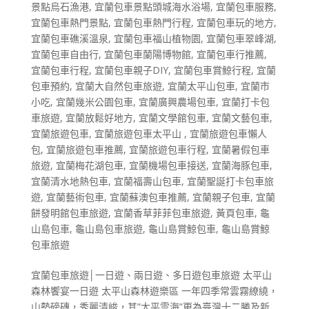
景點烏石漁港
,
宜蘭包車景點頭城海水浴場
,
宜蘭包車服務
,
宜蘭包車熱門景點
,
宜蘭包車熱門行程
,
宜蘭包車玩的地方
,
宜蘭包車礁溪溫泉
,
宜蘭包車福山植物園
,
宜蘭包車翠峰湖
,
宜蘭包車自由行
,
宜蘭包車蘭陽博物館
,
宜蘭包車行推薦
,
宜蘭包車行程
,
宜蘭包車親子DIY
,
宜蘭包車賞鯨行程
,
宜蘭
包車預約
,
宜蘭大自然包車旅遊
,
宜蘭太平山包車
,
宜蘭市
小吃
,
宜蘭幾米公園包車
,
宜蘭廣興農場包車
,
宜蘭打卡包
車旅遊
,
宜蘭放鬆好地方
,
宜蘭文學館包車
,
宜蘭文藝包車
,
宜蘭旅遊包車
,
宜蘭旅遊包車太平山
,
宜蘭旅遊包車懶人
包
,
宜蘭旅遊包車推薦
,
宜蘭旅遊包車行程
,
宜蘭暑假包車
旅遊
,
宜蘭梅花湖包車
,
宜蘭機場包車接送
,
宜蘭海豚包車
,
宜蘭清水地熱包車
,
宜蘭福壽山包車
,
宜蘭聖誕打卡包車旅
遊
,
宜蘭藝術包車
,
宜蘭蘇澳包車推薦
,
宜蘭親子包車
,
宜蘭
餅發明館包車旅遊
,
宜蘭香草菲菲包車旅遊
,
黃頁包車
,
龜
山島包車
,
龜山島包車旅遊
,
龜山島賞鯨包車
,
龜山島賞鯨
包車旅遊
宜蘭包車旅遊│一日遊、兩日遊、多日遊包車旅遊 太平山
森林饗宴一日遊 太平山森林遊樂區 一年四季常雲霧繚繞，
山勢磅磚，秀麗清峻，其”太平雲海”更為臺灣十二勝及新