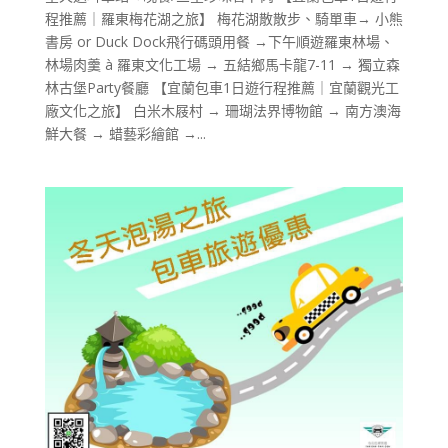
程推薦｜羅東梅花湖之旅】 梅花湖散散步、騎單車→ 小熊
書房 or Duck Dock飛行碼頭用餐 →下午順遊羅東林場、
林場肉羹 à 羅東文化工場 → 五結鄉馬卡龍7-11 → 獨立森
林古堡Party餐廳 【宜蘭包車1日遊行程推薦｜宜蘭觀光工
廠文化之旅】 白米木屐村 → 珊瑚法界博物館 → 南方澳海
鮮大餐 → 蜡藝彩繪館 →...