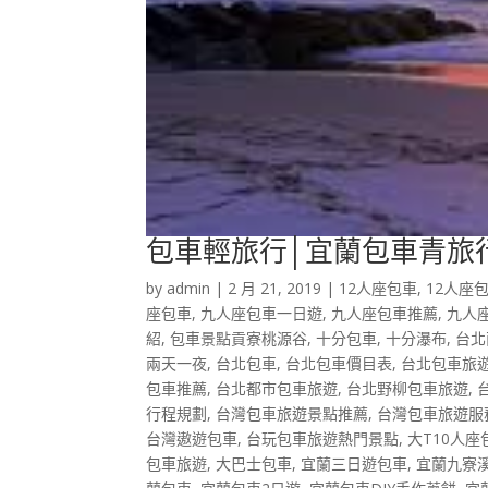
包車輕旅行│宜蘭包車青旅
by
admin
|
2 月 21, 2019
|
12人座包車
,
12人座
座包車
,
九人座包車一日遊
,
九人座包車推薦
,
九人
紹
,
包車景點貢寮桃源谷
,
十分包車
,
十分瀑布
,
台北
兩天一夜
,
台北包車
,
台北包車價目表
,
台北包車旅
包車推薦
,
台北都市包車旅遊
,
台北野柳包車旅遊
,
行程規劃
,
台灣包車旅遊景點推薦
,
台灣包車旅遊服
台灣遨遊包車
,
台玩包車旅遊熱門景點
,
大T10人座
包車旅遊
,
大巴士包車
,
宜蘭三日遊包車
,
宜蘭九寮