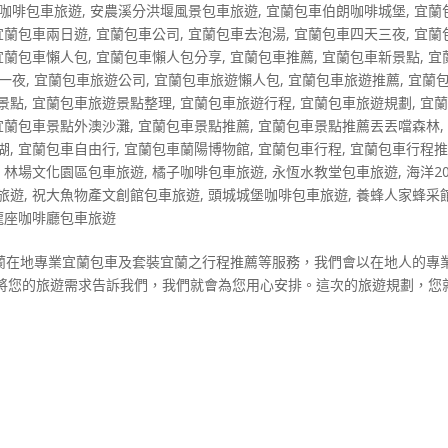
咖啡包車旅遊
,
安農溪分洪堰風景包車旅遊
,
宜蘭包車伯朗咖啡城堡
,
宜蘭
宜蘭包車兩日遊
,
宜蘭包車公司
,
宜蘭包車去泡湯
,
宜蘭包車四天三夜
,
宜蘭
宜蘭包車懶人包
,
宜蘭包車懶人包分享
,
宜蘭包車推薦
,
宜蘭包車新景點
,
宜
一夜
,
宜蘭包車旅遊公司
,
宜蘭包車旅遊懶人包
,
宜蘭包車旅遊推薦
,
宜蘭
景點
,
宜蘭包車旅遊景點整理
,
宜蘭包車旅遊行程
,
宜蘭包車旅遊規劃
,
宜
宜蘭包車景點外澳沙灘
,
宜蘭包車景點推薦
,
宜蘭包車景點推薦丟丟噹森林
湖
,
宜蘭包車自由行
,
宜蘭包車蘭陽博物館
,
宜蘭包車行程
,
宜蘭包車行程
,
林場文化園區包車旅遊
,
橘子咖啡包車旅遊
,
永恆水教堂包車旅遊
,
海洋2
旅遊
,
祝大魚物產文創館包車旅遊
,
頭城城堡咖啡包車旅遊
,
養蜂人家蜂采
龍座咖啡廳包車旅遊
宜蘭在地專業宜蘭包車及套裝宜蘭之行程推薦等服務，我們會以在地人的專
將您的旅遊需求告訴我們，我們就會為您用心安排。這次的旅遊規劃，您