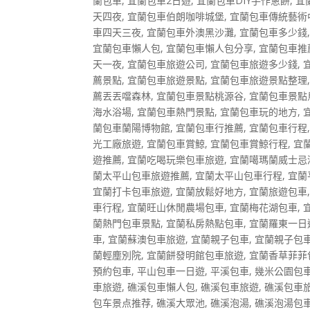
蘭包車
,
宜蘭包車2日遊
,
宜蘭包車DIY手作蔥餅
,
宜
天四夜
,
宜蘭包車伯朗咖啡城堡
,
宜蘭包車傳統藝術
車四天三夜
,
宜蘭包車外澳黑沙灘
,
宜蘭包車多少錢
宜蘭包車懶人包
,
宜蘭包車懶人包分享
,
宜蘭包車推
天一夜
,
宜蘭包車旅遊公司
,
宜蘭包車旅遊多少錢
,
薦景點
,
宜蘭包車旅遊景點
,
宜蘭包車旅遊景點整理
薦丟丟噹森林
,
宜蘭包車景點桃源谷
,
宜蘭包車景點
海水浴場
,
宜蘭包車熱門景點
,
宜蘭包車玩的地方
,
蘭包車蘭陽博物館
,
宜蘭包車行推薦
,
宜蘭包車行程
光工廠旅遊
,
宜蘭包車賞鯨
,
宜蘭包車賞鯨行程
,
宜
遊推薦
,
宜蘭吃喝玩樂包車旅遊
,
宜蘭噶瑪蘭威士忌
蘭太平山包車旅遊推薦
,
宜蘭太平山包車行程
,
宜蘭
宜蘭打卡包車旅遊
,
宜蘭放鬆好地方
,
宜蘭旅遊包車
車行程
,
宜蘭旺山休閒農場包車
,
宜蘭梅花湖包車
,
蘭熱門包車景點
,
宜蘭私房熱點包車
,
宜蘭羅東一日
車
,
宜蘭蘇澳包車旅遊
,
宜蘭親子包車
,
宜蘭親子包
蘭輕塵別院
,
宜蘭餅發明館包車旅遊
,
宜蘭香草菲菲
預約包車
,
平山包車一日遊
,
平溪包車
,
幾米公園包
車旅遊
,
礁溪包車懶人包
,
礁溪包車旅遊
,
礁溪包車
包车景点推荐
,
礁溪大眾池
,
礁溪泡湯
,
礁溪泡湯包