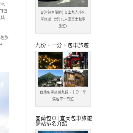
包車
,
門包
台灣包車旅遊│賓士九人座包
頭城
車旅遊│台灣九人座賓士包車
旅遊1
車輕旅
包
九份、十分、包車旅遊
台北包車旅遊九份、十分、平
溪包車一日遊
宜蘭包車│宜蘭包車旅遊
網站排名介紹