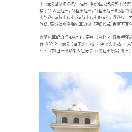
車
,
礁溪溫泉泡湯包車推薦
,
礁溪溫泉泡湯包車旅遊
福斯12人座包車
,
計程車包車
,
計程車包車旅遊
,
計
車旅遊
,
遊覽車包車
,
遊覽車包車旅首選
,
遨遊包車
旅遊
,
頭城海水浴場包車旅遊
,
頭城老街
,
香草菲菲
宜蘭包車輕旅行-DAY 1：羅東（台北 -> 羅東轉運
行-DAY 2：礁溪（羅東火車站 -> 礁溪火車站 ->
车、宜蘭包車景點懶人包分享 宜蘭包車景點-鷹石尖：