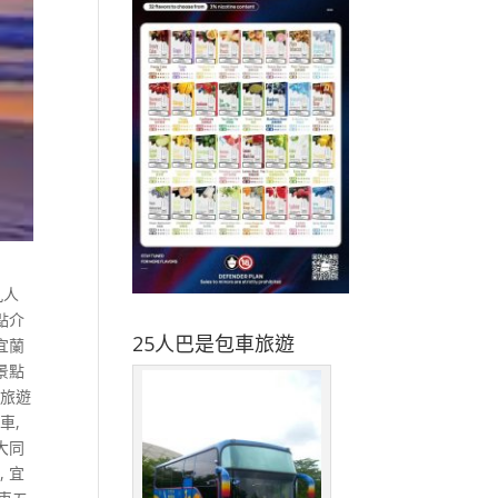
九人
點介
25人巴是包車旅遊
宜蘭
景點
遊旅遊
包車
,
大同
車
,
宜