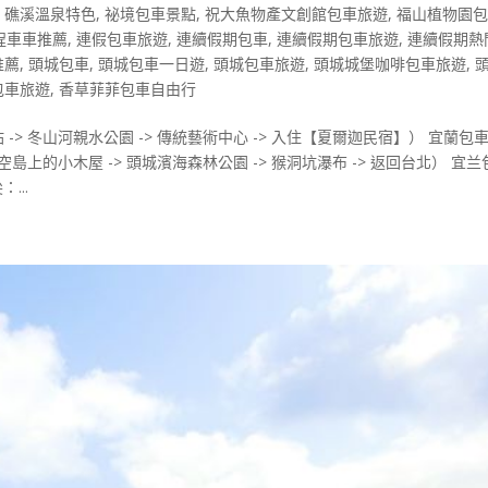
,
礁溪溫泉特色
,
祕境包車景點
,
祝大魚物產文創館包車旅遊
,
福山植物園
程車車推薦
,
連假包車旅遊
,
連續假期包車
,
連續假期包車旅遊
,
連續假期熱
推薦
,
頭城包車
,
頭城包車一日遊
,
頭城包車旅遊
,
頭城城堡咖啡包車旅遊
,
包車旅遊
,
香草菲菲包車自由行
站 -> 冬山河親水公園 -> 傳統藝術中心 -> 入住【夏爾迦民宿】） 宜蘭包
 天空島上的小木屋 -> 頭城濱海森林公園 -> 猴洞坑瀑布 -> 返回台北） 宜兰
...