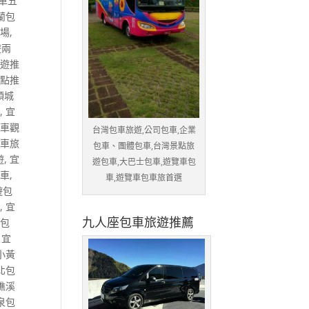
車五
蘭包
牧場
,
遊兩
旅遊推
景點推
頭城
行
,
宜
包車觀
台灣包車旅遊,公司包車,企業
包車旅
包車、團體包車,台灣景點旅
遊
,
宜
遊包車,大巴士包車,遊覽車包
包車
,
車,遊覽車包車旅首選
遊包
遊
,
宜
九人座包車旅遊推薦
術包
,
宜
小黃
北包
礁溪
泉包