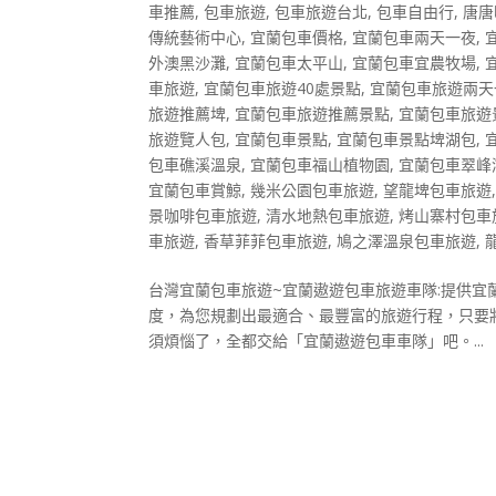
車推薦
,
包車旅遊
,
包車旅遊台北
,
包車自由行
,
唐唐
傳統藝術中心
,
宜蘭包車價格
,
宜蘭包車兩天一夜
,
外澳黑沙灘
,
宜蘭包車太平山
,
宜蘭包車宜農牧場
,
車旅遊
,
宜蘭包車旅遊40處景點
,
宜蘭包車旅遊兩天
旅遊推薦埤
,
宜蘭包車旅遊推薦景點
,
宜蘭包車旅遊
旅遊覽人包
,
宜蘭包車景點
,
宜蘭包車景點埤湖包
,
包車礁溪溫泉
,
宜蘭包車福山植物園
,
宜蘭包車翠峰
宜蘭包車賞鯨
,
幾米公園包車旅遊
,
望龍埤包車旅遊
景咖啡包車旅遊
,
清水地熱包車旅遊
,
烤山寨村包車
車旅遊
,
香草菲菲包車旅遊
,
鳩之澤溫泉包車旅遊
,
台灣宜蘭包車旅遊~宜蘭遨遊包車旅遊車隊:提供
度，為您規劃出最適合、最豐富的旅遊行程，只要
須煩惱了，全都交給「宜蘭遨遊包車車隊」吧。...