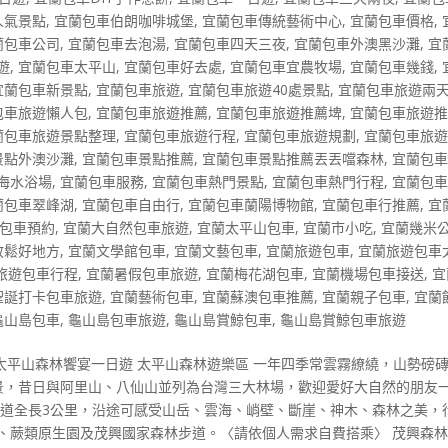
人氣景點
,
宜蘭包車伯朗咖啡城堡
,
宜蘭包車傳統藝術中心
,
宜蘭包車價格
,
蘭包車公司
,
宜蘭包車去泡湯
,
宜蘭包車四天三夜
,
宜蘭包車外澳黑沙灘
,
宜
遊
,
宜蘭包車太平山
,
宜蘭包車好去處
,
宜蘭包車宜農牧場
,
宜蘭包車幾錢
,
宜蘭包車新景點
,
宜蘭包車旅遊
,
宜蘭包車旅遊40處景點
,
宜蘭包車旅遊兩
包車旅遊懶人包
,
宜蘭包車旅遊推薦
,
宜蘭包車旅遊推薦埤
,
宜蘭包車旅遊
蘭包車旅遊景點整理
,
宜蘭包車旅遊行程
,
宜蘭包車旅遊規劃
,
宜蘭包車旅
景點外澳沙灘
,
宜蘭包車景點推薦
,
宜蘭包車景點推薦丟丟噹森林
,
宜蘭包
海水浴場
,
宜蘭包車服務
,
宜蘭包車熱門景點
,
宜蘭包車熱門行程
,
宜蘭包
蘭包車翠峰湖
,
宜蘭包車自由行
,
宜蘭包車蘭陽博物館
,
宜蘭包車行推薦
,
宜
包車預約
,
宜蘭大自然包車旅遊
,
宜蘭太平山包車
,
宜蘭市小吃
,
宜蘭幾米
放鬆好地方
,
宜蘭文學館包車
,
宜蘭文藝包車
,
宜蘭旅遊包車
,
宜蘭旅遊包車
旅遊包車行程
,
宜蘭暑假包車旅遊
,
宜蘭梅花湖包車
,
宜蘭機場包車接送
,
宜
聖誕打卡包車旅遊
,
宜蘭藝術包車
,
宜蘭蘇澳包車推薦
,
宜蘭親子包車
,
宜蘭
龜山島包車
,
龜山島包車旅遊
,
龜山島賞鯨包車
,
龜山島賞鯨包車旅遊
太平山森林饗宴一日遊 太平山森林遊樂區 一年四季常雲霧繚繞，山勢磅
八景，昔日與阿里山、八仙山並列為台灣三大林場，歡迎愛好大自然的朋友
車道全長3公里，沿途可感受山岳、雲海、峭壁、斷崖、神木、森林之美，
、蕨類原生園及茂興國家森林步道。〈請依個人需求自費搭乘〉 茂興森