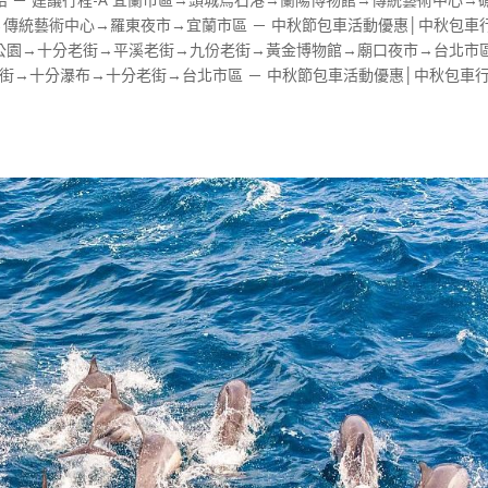
→傳統藝術中心→羅東夜市→宜蘭市區 － 中秋節包車活動優惠│中秋包車
地質公園→十分老街→平溪老街→九份老街→黃金博物館→廟口夜市→台北市區
老街→十分瀑布→十分老街→台北市區 － 中秋節包車活動優惠│中秋包車