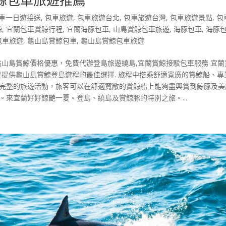
車一日遊接送
,
包車旅遊
,
包車旅遊台北
,
包車旅遊台灣
,
包車旅遊景點
,
包
鯨
,
宜蘭包車賞鯨行程
,
宜蘭海豚包車
,
山島賞鯨包車旅遊
,
海豚包車
,
海豚
包車旅遊
,
龜山島賞鯨包車
,
龜山島賞鯨包車旅遊
山島賞鯨價格優惠，免費代辦登島旅遊繞島,宜蘭賞鯨接駁包車服務 宜蘭
提供龜山島賞鯨登島遊程的最佳選擇. 旅程中搭乘舒適寬廣的賞鯨船、專
及完整的旅遊活動，旅客可以在舒適寬敞的賞鯨船上能夠盡興賞到鯨豚及美
。來宜蘭好好鯨艷一夏。登島、繞島及賞鯨豚的特別之旅。...