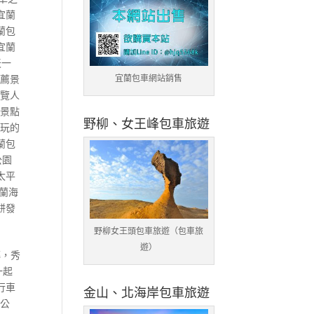
宜蘭
蘭包
宜蘭
天一
推薦景
宜蘭包車網站銷售
遊覽人
車景點
野柳、女王峰包車旅遊
車玩的
蘭包
公園
太平
蘭海
餅發
野柳女王頭包車旅遊（包車旅
遊）
磚，秀
一起
行車
金山、北海岸包車旅遊
林公