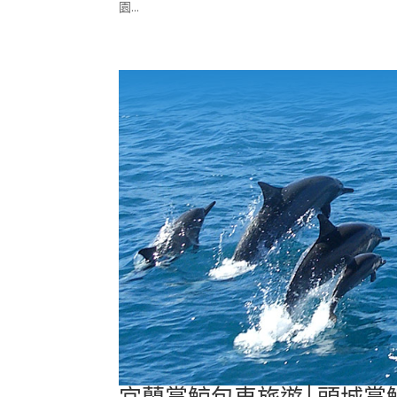
園...
宜蘭賞鯨包車旅遊│頭城賞