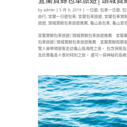
by
admin
|
5 月 9, 2019
|
一日遊
,
包車一日遊
,
包
由行
,
宜蘭一日遊包車
,
宜蘭包車旅遊
,
宜蘭包車賞
旅遊
,
頭城賞鯨包車旅遊推薦
,
龜山島包車
,
龜山島
宜蘭賞鯨包車旅遊│頭城賞鯨包車旅遊推薦 宜蘭龜
包車旅遊│頭城賞鯨包車旅遊推薦 宜蘭賞鯨假期是
覽人員帶領旅客走訪龜山島海陸之旅， 包含保險
及欣賞龜島十景的特別之旅。 還可一探神秘的島嶼