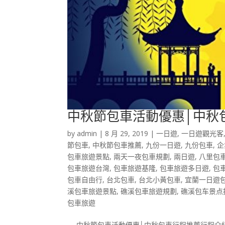
中秋節包車活動優惠│中秋
by
admin
|
8 月 29, 2019
|
一日遊
,
一日遊觀光客
節包車
,
中秋節包車推薦
,
九份一日遊
,
九份包車
,
企
包車旅遊景點
,
兩天一夜包車規劃
,
兩日遊
,
八里包
包車旅遊台灣
,
包車旅遊基隆
,
包車旅遊多日遊
,
包
包車自由行
,
台北包車
,
台北小黃包車
,
宜蘭一日遊
溪包車旅遊景點
,
礁溪包車旅遊規劃
,
礁溪包车景点
包車旅遊
－ 中秋節包車活動優惠│中秋包車行程推薦行程介紹