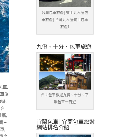
台灣包車旅遊│賓士九人座包
車旅遊│台灣九人座賓士包車
旅遊1
九份、十分、包車旅遊
包車
,
包車旅
台北包車旅遊九份、十分、平
旅遊
,
溪包車一日遊
,
台
推薦
,
宜蘭包車│宜蘭包車旅遊
蘭三
網站排名介紹
包車
,
車之