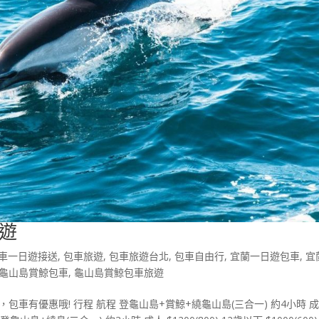
遊
車一日遊接送
,
包車旅遊
,
包車旅遊台北
,
包車自由行
,
宜蘭一日遊包車
,
宜
龜山島賞鯨包車
,
龜山島賞鯨包車旅遊
包車有優惠哦! 行程 航程 登龜山島+賞鯨+繞龜山島(三合一) 約4小時 