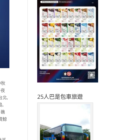
中秋
一夜
25人巴是包車旅遊
台北
,
島
,
,
礁
賞鯨
礁溪