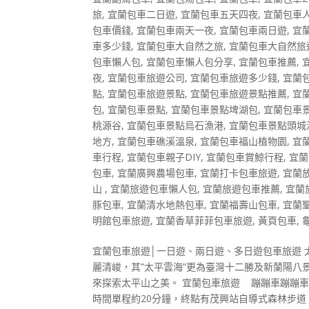
旅
,
宜蘭包車二日遊
,
宜蘭包車五天四夜
,
宜蘭包車
包車價錢
,
宜蘭包車兩天一夜
,
宜蘭包車兩日遊
,
宜
車多少錢
,
宜蘭包車大自然之旅
,
宜蘭包車大自然旅
包車懶人包
,
宜蘭包車懶人包分享
,
宜蘭包車推薦
,
夜
,
宜蘭包車旅遊公司
,
宜蘭包車旅遊多少錢
,
宜蘭
點
,
宜蘭包車旅遊景點
,
宜蘭包車旅遊景點推薦
,
宜
包
,
宜蘭包車景點
,
宜蘭包車景點埤湖包
,
宜蘭包車
桃源谷
,
宜蘭包車景點烏石漁港
,
宜蘭包車景點頭城
地方
,
宜蘭包車礁溪溫泉
,
宜蘭包車福山植物園
,
宜
車行程
,
宜蘭包車親子DIY
,
宜蘭包車賞鯨行程
,
宜蘭
包車
,
宜蘭廣興農場包車
,
宜蘭打卡包車旅遊
,
宜蘭
山
,
宜蘭旅遊包車懶人包
,
宜蘭旅遊包車推薦
,
宜蘭
豚包車
,
宜蘭清水地熱包車
,
宜蘭福壽山包車
,
宜蘭
明館包車旅遊
,
宜蘭香草菲菲包車旅遊
,
黃頁包車
,
宜蘭包車旅遊│一日遊、兩日遊、多日遊包車旅遊 
麗清峻，其”太平雲海”更為臺灣十二勝及新蘭陽
來探索太平山之美。 宜蘭包車旅遊 蹦蹦車蹦蹦
時間單程約20分鐘，終點有茂興站自導式森林步道