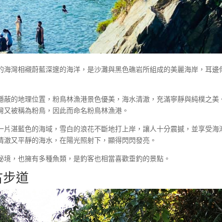
的海灣相襯蔚藍深邃的海洋，是沙灘與黑色礁岩所組成的美麗海岸，耳邊
隱蔽的地理位置，粉鳥林漁港景色優美，海水清澈，充滿寧靜與純樸之美
灣又被稱為粉鳥，因此而命名粉鳥林漁港。
一片湛藍色的海域，雪白的浪花不斷地打上岸，讓人十分震撼，並享受海
清澈又平靜的海水，在陽光照射下，顯得閃閃發亮。
秘境，也擁有多種魚類，是釣客也相當喜歡垂釣的景點。
古步道