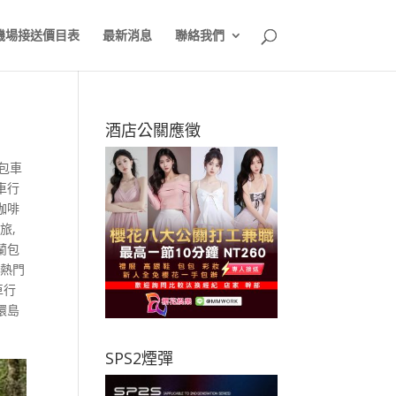
機場接送價目表
最新消息
聯絡我們
酒店公關應徵
包車
車行
咖啡
之旅
,
蘭包
車熱門
車行
環島
SPS2煙彈