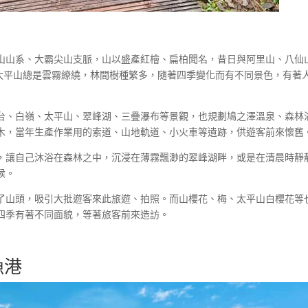
山山系、大霸尖山支脈，山以盛產紅檜、扁柏聞名，昔日與阿里山、八仙
，太平山總是雲霧繚繞，林間樹種繁多，隨著四季變化而有不同景色，有著
台、白嶺、太平山、翠峰湖、三疊瀑布等景觀，也規劃鳩之澤溫泉、森林
木，當年生產作業用的索道、山地軌道、小火車等遺跡，供遊客前來懷舊
，讓自己沐浴在森林之中，沉浸在薄霧飄渺的翠峰湖畔，或是在清晨時靜
候。
了山頭，吸引大批遊客來此旅遊、拍照。而山櫻花、梅、太平山白櫻花等
四季有著不同面貌，等著旅客前來造訪。
漁港